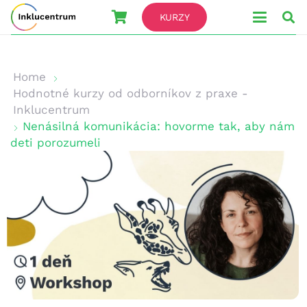
KURZY
Home
Hodnotné kurzy od odborníkov z praxe -
Inklucentrum
Nenásilná komunikácia: hovorme tak, aby nám
deti porozumeli