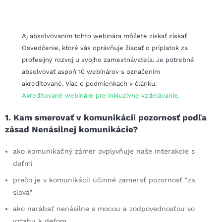
Aj absolvovaním tohto webinára môžete získať získať
Osvedčenie, ktoré vás oprávňuje žiadať o príplatok za
profesijný rozvoj u svojho zamestnávateľa. Je potrebné
absolvovať aspoň 10 webinárov s označením
akreditované. Viac o podmienkach v článku:
Akreditované webináre pre inkluzívne vzdelávanie.
1. Kam smerovať v komunikácii pozornosť podľa
zásad Nenásilnej komunikácie?
ako komunikačný zámer ovplyvňuje naše interakcie s
deťmi
prečo je v komunikácii účinné zamerať pozornosť “za
slová”
ako narábať nenásilne s mocou a zodpovednosťou vo
vzťahu k deťom.