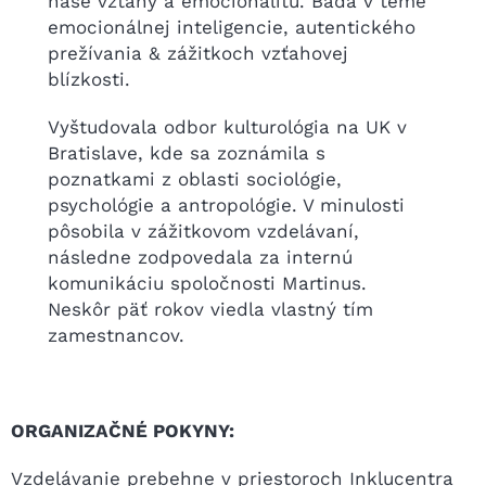
naše vzťahy a emocionalitu. Báda v téme
emocionálnej inteligencie, autentického
prežívania & zážitkoch vzťahovej
blízkosti.
Vyštudovala odbor kulturológia na UK v
Bratislave, kde sa zoznámila s
poznatkami z oblasti sociológie,
psychológie a antropológie. V minulosti
pôsobila v zážitkovom vzdelávaní,
následne zodpovedala za internú
komunikáciu spoločnosti Martinus.
Neskôr päť rokov viedla vlastný tím
zamestnancov.
ORGANIZAČNÉ POKYNY:
Vzdelávanie prebehne v priestoroch Inklucentra