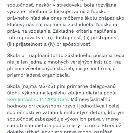
spoločnosť, neskôr v stredoveku bola rozvíjaná
výrazne rehoľami či biskupstvami. Z ľudsko-
právneho hľadiska dnes môžeme školu chápať ako
kľúčový nástroj naplnenia základného ľudského
práva na vzdelanie. Základné kritéria napĺňania
tohto práva tvorí (i) dostupnosť, (ii) prístupnosť,
(iii) prijateľnosť a (iv) prispôsobivosť.
Škola pri napĺňaní tohto základného poslania teda
nie je len jedna z mnohých verejných inštitúcií na
plnenie všeobecných služieb, nie je ani firma, či
priamoriadená organizácia.
Škola (najmä MŠ/ZŠ) plní primárne delegovanú
úlohu výkonu najlepšieho záujmu dieťaťa podľa
Komentára č. 14/2013 OSN.
Má nevyčísliteľnú
hodnotu pri celostnom rozvoji jednotlivca i celej
spoločnosti vo vzťahu k maloletým deťom, ktorým
spoločnosť zabezpečuje výkon ich práva v mene
samotného dieťaťa podľa miery rozumu, ktorý už
dokáže užívať, aby tieto práva mohol napĺňať