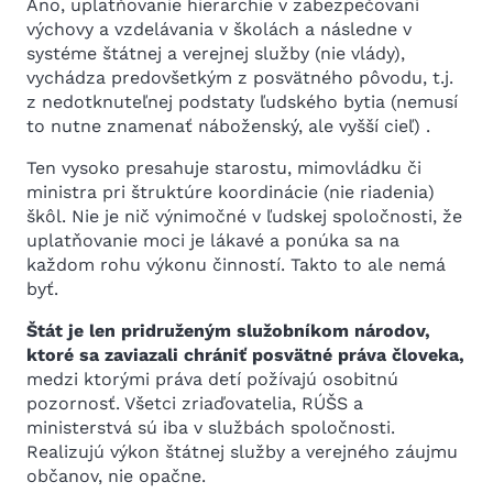
Áno, uplatňovanie hierarchie v zabezpečovaní
výchovy a vzdelávania v školách a následne v
systéme štátnej a verejnej služby (nie vlády),
vychádza predovšetkým z posvätného pôvodu, t.j.
z nedotknuteľnej podstaty ľudského bytia (nemusí
to nutne znamenať náboženský, ale vyšší cieľ) .
Ten vysoko presahuje starostu, mimovládku či
ministra pri štruktúre koordinácie (nie riadenia)
škôl. Nie je nič výnimočné v ľudskej spoločnosti, že
uplatňovanie moci je lákavé a ponúka sa na
každom rohu výkonu činností. Takto to ale nemá
byť.
Štát je len pridruženým služobníkom národov,
ktoré sa zaviazali chrániť posvätné práva človeka,
medzi ktorými práva detí požívajú osobitnú
pozornosť. Všetci zriaďovatelia, RÚŠS a
ministerstvá sú iba v službách spoločnosti.
Realizujú výkon štátnej služby a verejného záujmu
občanov, nie opačne.