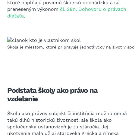
ktoré napĺňajú povinnú školskú dochádzku a sú
preneseným výkonom
čl. 28n. Dohovoru o právach
dieťaťa
.
Škola je miestom, ktoré pripravuje jednotlivcov na život v spo
Podstata školy ako právo na
vzdelanie
Škola ako právny subjekt či inštitúcia možno nemá
takú dlhú historickú životnosť, ale škola ako
spoločenská ustanovizeň je tu stáročia. Jej
ukotvenie mala už aj staroveká grécka a rímska