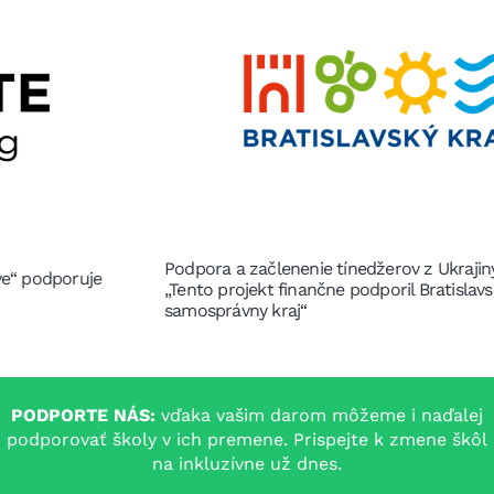
Podpora a začlenenie tínedžerov z Ukrajiny v Bratislave
„Tento projekt finančne podporil Bratislavský
samosprávny kraj“
PODPORTE NÁS:
vďaka vašim darom môžeme i naďalej
podporovať školy v ich premene. Prispejte k zmene škôl
na inkluzívne už dnes.