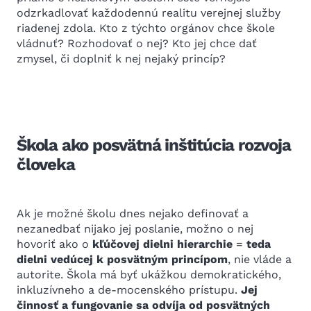
odzrkadlovať každodennú realitu verejnej služby
riadenej zdola. Kto z týchto orgánov chce škole
vládnuť? Rozhodovať o nej? Kto jej chce dať
zmysel, či doplniť k nej nejaký princíp?
Škola ako posvätná inštitúcia rozvoja
človeka
Ak je možné školu dnes nejako definovať a
nezanedbať nijako jej poslanie, možno o nej
hovoriť ako o
kľúčovej dielni hierarchie
=
teda
dielni vedúcej k posvätným princípom
, nie vláde a
autorite. Škola má byť ukážkou demokratického,
inkluzívneho a de-mocenského prístupu.
Jej
činnosť a fungovanie sa odvíja od posvätných