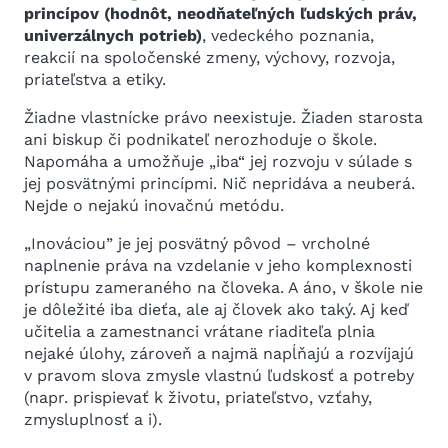
princípov (hodnôt, neodňateľných ľudských práv,
univerzálnych potrieb)
, vedeckého poznania,
reakcií na spoločenské zmeny, výchovy, rozvoja,
priateľstva a etiky.
Žiadne vlastnícke právo neexistuje. Žiaden starosta
ani biskup či podnikateľ nerozhoduje o škole.
Napomáha a umožňuje „iba“ jej rozvoju v súlade s
jej posvätnými princípmi. Nič nepridáva a neuberá.
Nejde o nejakú inovačnú metódu.
„Inováciou” je jej posvätný pôvod – vrcholné
naplnenie práva na vzdelanie v jeho komplexnosti
prístupu zameraného na človeka. A áno, v škole nie
je dôležité iba dieťa, ale aj človek ako taký. Aj keď
učitelia a zamestnanci vrátane riaditeľa plnia
nejaké úlohy, zároveň a najmä napĺňajú a rozvíjajú
v pravom slova zmysle vlastnú ľudskosť a potreby
(napr. prispievať k životu, priateľstvo, vzťahy,
zmysluplnosť a i).