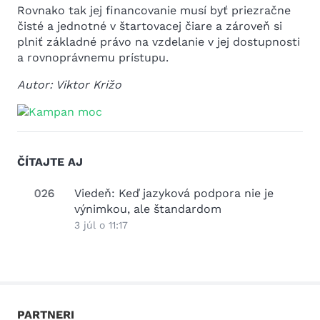
Rovnako tak jej financovanie musí byť priezračne
čisté a jednotné v štartovacej čiare a zároveň si
plniť základné právo na vzdelanie v jej dostupnosti
a rovnoprávnemu prístupu.
Autor: Viktor Križo
ČÍTAJTE AJ
2026
Viedeň: Keď jazyková podpora nie je
Práz
výnimkou, ale štandardom
25 jú
3 júl o 11:17
PARTNERI