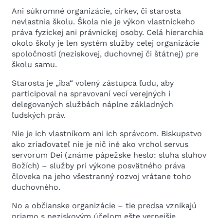
Ani súkromné organizácie, cirkev, či starosta
nevlastnia školu. Škola nie je výkon vlastníckeho
práva fyzickej ani právnickej osoby. Celá hierarchia
okolo školy je len systém služby celej organizácie
spoločnosti (neziskovej, duchovnej či štátnej) pre
školu samu.
Starosta je „iba“ volený zástupca ľudu, aby
participoval na spravovaní vecí verejných i
delegovaných službách náplne základných
ľudských práv.
Nie je ich vlastníkom ani ich správcom. Biskupstvo
ako zriaďovateľ nie je nič iné ako vrchol servus
servorum Dei (známe pápežske heslo: sluha sluhov
Božích) – služby pri výkone posvätného práva
človeka na jeho všestranný rozvoj vrátane toho
duchovného.
No a občianske organizácie – tie predsa vznikajú
priamo s neziskovým účelom ešte vernejšie