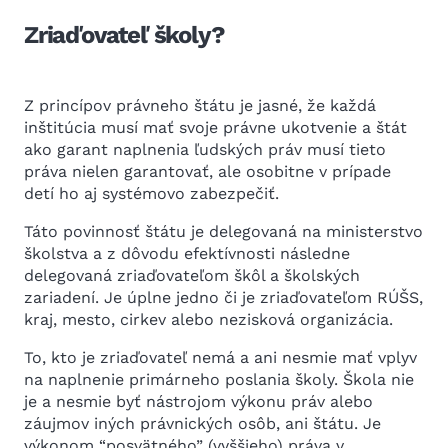
Zriaďovateľ školy?
Z princípov právneho štátu je jasné, že každá
inštitúcia musí mať svoje právne ukotvenie a štát
ako garant naplnenia ľudských práv musí tieto
práva nielen garantovať, ale osobitne v prípade
detí ho aj systémovo zabezpečiť.
Táto povinnosť štátu je delegovaná na ministerstvo
školstva a z dôvodu efektívnosti následne
delegovaná zriaďovateľom škôl a školských
zariadení. Je úplne jedno či je zriaďovateľom RÚŠS,
kraj, mesto, cirkev alebo nezisková organizácia.
To, kto je zriaďovateľ nemá a ani nesmie mať vplyv
na naplnenie primárneho poslania školy. Škola nie
je a nesmie byť nástrojom výkonu práv alebo
záujmov iných právnických osôb, ani štátu. Je
výkonom “posvätného” (vyššieho) práva v