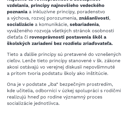
vzdelania
,
princípy najnovšieho vedeckého
poznania
a inkluzívne princípy, poradenstvo
a výchova, rozvoj porozumenia,
znášanlivosti
,
socializácie
a komunikácie,
sebariadenia
,
vyváženého rozvoja všetkých stránok osobnosti
dieťaťa či
rovnoprávnosti postavenia škôl a
školských zariadení bez rozdielu zriaďovateľa.
Tieto a ďalšie princípy sú pretavené do vznešených
cieľov. Lenže tieto princípy stanovené v šk. zákone
akosi ostávajú vo verejnej diskusii nepovšimnuté
a pritom tvoria podstatu školy ako inštitúcie.
Ona je v podstate „iba“ bezpečným prostredím,
kde učitelia, odborníci v úzkej spolupráci s rodičmi
realizujú hneď po rodine významný proces
socializácie jednotlivca.