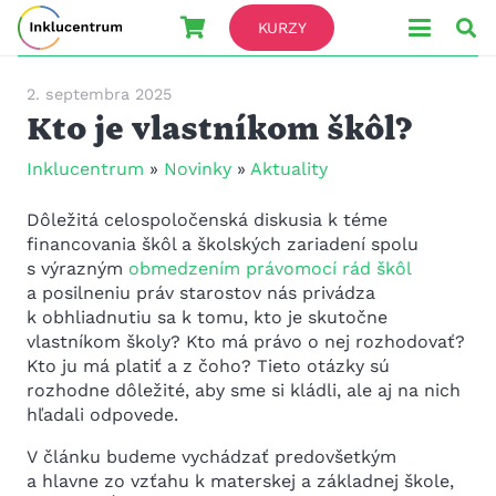
KURZY
2. septembra 2025
Kto je vlastníkom škôl?
Inklucentrum
»
Novinky
»
Aktuality
Dôležitá celospoločenská diskusia k téme
financovania škôl a školských zariadení spolu
s výrazným
obmedzením právomocí rád škôl
a posilneniu práv starostov nás privádza
k obhliadnutiu sa k tomu, kto je skutočne
vlastníkom školy? Kto má právo o nej rozhodovať?
Kto ju má platiť a z čoho? Tieto otázky sú
rozhodne dôležité, aby sme si kládli, ale aj na nich
hľadali odpovede.
V článku budeme vychádzať predovšetkým
a hlavne zo vzťahu k materskej a základnej škole,