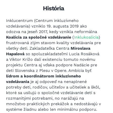
História
Inklucentrum (Centrum inkluzívneho
vzdelávania) vzniklo 19. augusta 2019 ako
odozva na jeseň 2017, kedy vznikla neformálna
Koalícia za spoločné vzdelávanie
(
Inklukoalícia
)
frustrovaná zlým stavom kvality vzdelávania pre
všetky deti. Zakladateľka Centra
Miroslava
Hapalová
so spoluzakladateľmi Lucia Rosáková
a Viktor Križo dali existenciu tomuto novému
projektu Centra aj vďaka podpore Nadácie pre
deti Slovenska z Plesu v Opere. Ambícia byť
lídrom a
koordinátorom inkluzívneho
vzdelávania
je aj odpoveď na nenaplnené
potreby detí, rodičov, učiteľov a učiteliek a škôl,
ktoré sa usilujú o spoločné vzdelávanie detí s
rozmanitými potrebami, no narážajú na
množstvo praktických prekážok a nedostávajú v
systéme žiadnu alebo len minimálnu podporu.