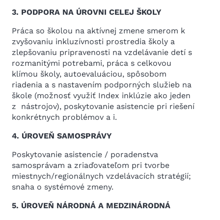
3. PODPORA NA ÚROVNI CELEJ ŠKOLY
Práca so školou na aktívnej zmene smerom k
zvyšovaniu inkluzívnosti prostredia školy a
zlepšovaniu pripravenosti na vzdelávanie detí s
rozmanitými potrebami, práca s celkovou
klímou školy, autoevaluáciou, spôsobom
riadenia a s nastavením podporných služieb na
škole (možnosť využiť Index inklúzie ako jeden
z nástrojov), poskytovanie asistencie pri riešení
konkrétnych problémov a i.
4. Ú
ROVE
Ň
SAMOSPR
Á
VY
Poskytovanie asistencie / poradenstva
samosprávam a zriaďovateľom pri tvorbe
miestnych/regionálnych vzdelávacích stratégií;
snaha o systémové zmeny.
5. Ú
ROVE
Ň NÁRODNÁ A MEDZINÁRODNÁ