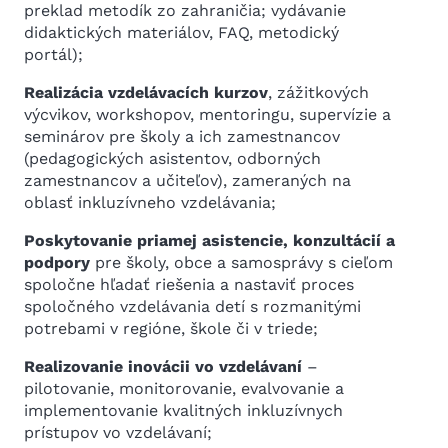
preklad metodík zo zahraničia; vydávanie
didaktických materiálov, FAQ, metodický
portál);
Realiz
ácia vzdelávací
ch kurzov
, zážitkových
výcvikov, workshopov, mentoringu, supervízie a
seminárov pre školy a ich zamestnancov
(pedagogických asistentov, odborných
zamestnancov a učiteľov), zameraných na
oblasť inkluzívneho vzdelávania;
Poskytovanie priamej asistencie, konzultácií a
podpory
pre školy, obce a samosprávy s cieľom
spoločne hľadať riešenia a nastaviť proces
spoločného vzdelávania detí s rozmanitými
potrebami v regióne, škole či v triede;
Realizovanie inovácii vo vzdelávaní
–
pilotovanie, monitorovanie, evalvovanie a
implementovanie kvalitných inkluzívnych
prístupov vo vzdelávaní;