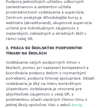
Podpora jednotlivých učiteľov, odborných
zamestnancov a asistentov učiteľa
prostredníctvom vzdelávania a supervízie.
Centrum poskytuje dlhodobejšie kurzy a
webináre (akreditované), skupinové supervízie
určené pre individuálnych záujemcov z
materských, základných a stredných škôl v
rámci celej SR.
2. PRÁ
CA SO
Š
KOLSK
ÝMI PODPORNÝ
MI
T
Í
MAMI NA
Š
KOL
Á
CH
Vzdelávanie celých podporných tímov v
školách, pomoc pri nastavení kompetencií a
koordinácie podpory deťom s rozmanitými
potrebami, podpora tímovej spolupráce. Obsah
vzdelávania je šitý na mieru konkrétnym
účastníkom. Vzdelávanie je otvorené pre
akýchkoľvek záujemcov z celej SR, s
podmienkou účasti viacerých členov tímu z
jednej školy spoločne. Viac v sekcii
kurzy
.