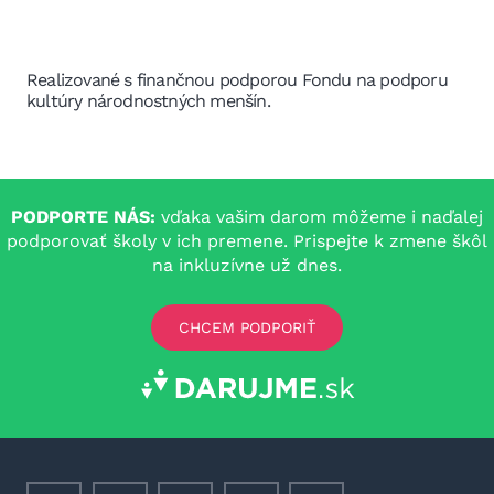
Realizované s finančnou podporou Fondu na podporu
kultúry národnostných menšín.
PODPORTE NÁS:
vďaka vašim darom môžeme i naďalej
podporovať školy v ich premene. Prispejte k zmene škôl
na inkluzívne už dnes.
CHCEM PODPORIŤ