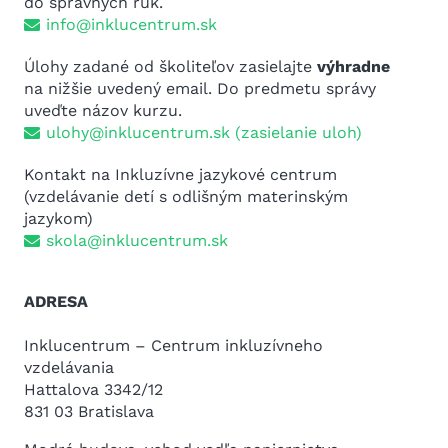
do správnych rúk.
info@inklucentrum.sk
Úlohy zadané od školiteľov zasielajte
výhradne
na nižšie uvedený email. Do predmetu správy
uveďte názov kurzu.
ulohy@inklucentrum.sk
(zasielanie uloh)
Kontakt na Inkluzívne jazykové centrum
(vzdelávanie detí s odlišným materinským
jazykom)
skola@inklucentrum.sk
ADRESA
Inklucentrum – Centrum inkluzívneho
vzdelávania
Hattalova 3342/12
831 03 Bratislava