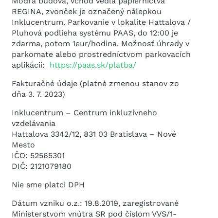
Modrá budova, vchod vedľa papiernictva
REGINA, zvonček je označený nálepkou
Inklucentrum. Parkovanie v lokalite Hattalova /
Pluhová podlieha systému PAAS, do 12:00 je
zdarma, potom 1eur/hodina. Možnosť úhrady v
parkomate alebo prostredníctvom parkovacích
aplikácií:
https://paas.sk/platba/
Fakturačné údaje (platné zmenou stanov zo
dňa 3. 7. 2023)
Inklucentrum – Centrum inkluzívneho
vzdelávania
Hattalova 3342/12, 831 03 Bratislava – Nové
Mesto
IČO: 52565301
DIČ: 2121079180
Nie sme platci DPH
Dátum vzniku o.z.: 19.8.2019, zaregistrované
Ministerstvom vnútra SR pod číslom VVS/1-