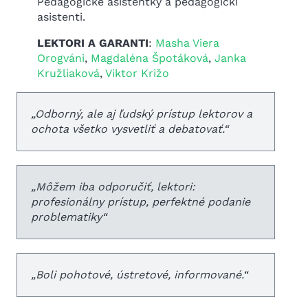
Pedagogické asistentky a pedagogickí
asistenti.
LEKTORI A GARANTI
:
Masha Viera
Orogváni
,
Magdaléna Špotáková
,
Janka
Kružliaková
,
Viktor Križo
„
Odborný, ale aj ľudský prístup lektorov a
ochota všetko vysvetliť a debatovať.
“
„
Môžem iba odporučiť, lektori:
profesionálny prístup, perfektné podanie
problematiky
“
„
Boli pohotové, ústretové, informované.
“