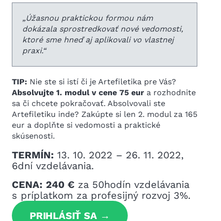
„
Úžasnou praktickou formou nám
dokázala sprostredkovať nové vedomosti,
ktoré sme hneď aj aplikovali vo vlastnej
praxi.
“
TIP:
Nie ste si istí či je Artefiletika pre Vás?
Absolvujte 1. modul v cene 75 eur
a rozhodnite
sa či chcete pokračovať. Absolvovali ste
Artefiletiku inde? Zakúpte si len 2. modul za 165
eur a doplňte si vedomosti a praktické
skúsenosti.
TERMÍN:
13. 10. 2022 – 26. 11. 2022,
6dní vzdelávania.
CENA:
240 €
za 50hodín vzdelávania
s príplatkom za profesijný rozvoj 3%.
PRIHLÁSIŤ SA