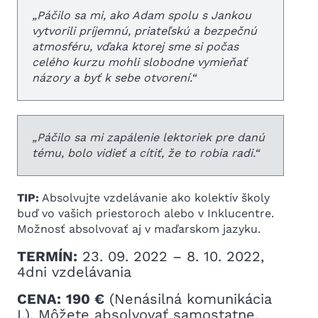
„
Páčilo sa mi, ako Adam spolu s Jankou
vytvorili príjemnú, priateľskú a bezpečnú
atmosféru, vďaka ktorej sme si počas
celého kurzu mohli slobodne vymieňať
názory a byť k sebe otvorení.
“
„Páčilo sa mi zapálenie lektoriek pre danú
tému, bolo vidieť a cítiť, že to robia radi.“
TIP:
Absolvujte vzdelávanie ako kolektív školy
buď vo vašich priestoroch alebo v Inklucentre.
Možnosť absolvovať aj v maďarskom jazyku.
TERMÍN:
23. 09. 2022 – 8. 10. 2022,
4dni vzdelávania
CENA:
190 €
(Nenásilná komunikácia
I.). Môžete absolvovať samostatne,