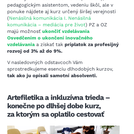
pedagogickým asistentom, vedeniu škôl, ale v
ponuke nájdete aj kurz určený širšej verejnosti
(
Nenásilná komunikácia I.
Nenásilná
komunikácia – mediácia pre život
) PZ a OZ
majú možnosť
ukončiť vzdelávania
Osvedčením o ukončení inovačného
vzdelávania
a získať tak
príplatok za profesijný
rozvoj od 3% až do 9%.
V nasledovných odstavcoch Vám
sprostredkujeme esenciu dlhodobých kurzov,
tak ako ju opísali samotní absolventi.
Artefiletika a inkluzívna trieda –
konečne po dlhšej dobe kurz,
za ktorým sa oplatilo cestovať