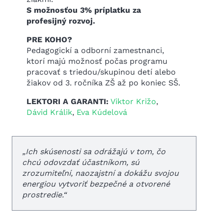
S možnosťou 3% príplatku za
profesijný rozvoj.
PRE KOHO?
Pedagogickí a odborní zamestnanci,
ktorí majú možnosť počas programu
pracovať s triedou/skupinou detí alebo
žiakov od 3. ročníka ZŠ až po koniec SŠ.
LEKTORI A GARANTI:
Viktor Križo
,
Dávid Králik
,
Eva Kúdelová
„
Ich skúsenosti sa odrážajú v tom, čo
chcú odovzdať účastníkom, sú
zrozumiteľní, naozajstní a dokážu svojou
energiou vytvoriť bezpečné a otvorené
prostredie.
“