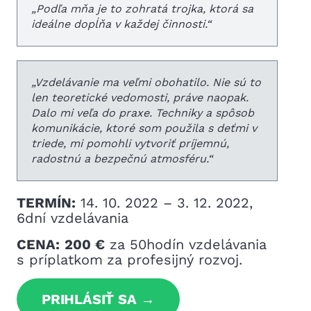
„
Podľa mňa je to zohratá trojka, ktorá sa
ideálne dopĺňa v každej činnosti.
“
„
Vzdelávanie ma veľmi obohatilo. Nie sú to
len teoretické vedomosti, práve naopak.
Dalo mi veľa do praxe. Techniky a spôsob
komunikácie, ktoré som použila s deťmi v
triede, mi pomohli vytvoriť príjemnú,
radostnú a bezpečnú atmosféru.
“
TERMÍN:
14. 10. 2022 – 3. 12. 2022,
6dní vzdelávania
CENA:
200 €
za 50hodín vzdelávania
s príplatkom
za profesijný rozvoj.
PRIHLÁSIŤ SA