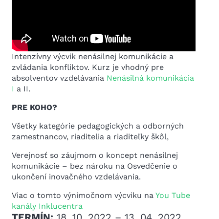
Intenzívny výcvik nenásilnej komunikácie a
zvládania konfliktov. Kurz je vhodný pre
absolventov vzdelávania
Nenásilná komunikácia
I
a II.
PRE KOHO?
Všetky kategórie pedagogických a odborných
zamestnancov, riaditelia a riaditeľky škôl,
Verejnosť so záujmom o koncept nenásilnej
komunikácie – bez nároku na Osvedčenie o
ukončení inovačného vzdelávania.
Viac o tomto výnimočnom výcviku na
You Tube
kanály Inklucentra
TERMÍN:
18. 10. 2022 – 13. 04. 2022