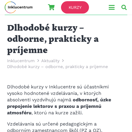
KURZY
Dlhodobé kurzy –
odborne, prakticky a
príjemne
Inklucentrum
Aktuality
Dlhodobé kurzy – odborne, prakticky a príjemne
Dlhodobé kurzy v Inklucentre sú účastníkmi
vysoko hodnotené vzdelávania, v ktorých
absolventi vyzdvihujú najmä
odbornosť, úzke
prepojenie lektorov s praxou a príjemnú
atmosféru
, ktorú na kurze zažili.
Vzdelávania sú určené pedagogickým a
odborným zamestnancom škôl (PZ a OZ),