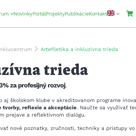
rum
Novinky
Portál
Projekty
Publikácie
Kontakt
Inklucentrum
Artefiletika a inkluzívna trieda
uzívna trieda
3% za profesijný rozvoj
.
lebo aj školskom klube v akreditovanom programe ino
e tvorby, reflexie a akceptácie
. Naučte sa využívať t
m prejave a reflektívnom dialógu.
vať nové poznatky, zručnosti, techniky a prístupy vo 