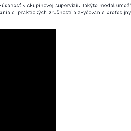
skúsenosť v skupinovej supervízii. Takýto model umož
nie si praktických zručností a zvyšovanie profesijn