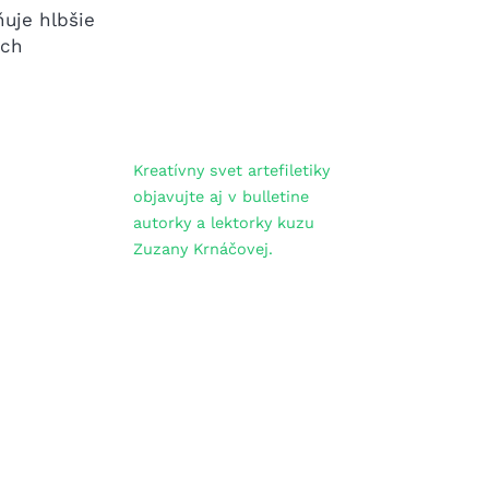
ňuje hlbšie
ých
Kreatívny svet artefiletiky
objavujte aj v bulletine
autorky a lektorky kuzu
Zuzany Krnáčovej.