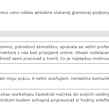
nenú cenu vďaka aktuálne získanej grantovej podpory
jemnú, pohodovú atmosféru, správala sa veľmi profes
niektoré z nás boli pripojené online. Obsah vzdelávan
žnosť sami pracovať a tvoriť, čo je najlepšou možnou
hatí moju prácu. A veľmi oceňujem, nenásilnú komuni
počas workshopu častokrát načrela do svojich osobný
astníkom budem schopná pripravovať si hodiny artefil