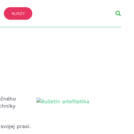
KURZY
vačného
echniky
svojej praxi.