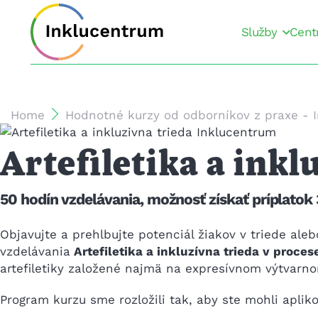
Služby
Cent
Home
Hodnotné kurzy od odborníkov z praxe - 
Artefiletika a inkl
50 hodín vzdelávania, možnosť získať príplatok 
Objavujte a prehlbujte potenciál žiakov v triede a
vzdelávania
Artefiletika a inkluzívna trieda v proces
artefiletiky založené najmä na expresívnom výtvarno
Program kurzu sme rozložili tak, aby ste mohli apliko