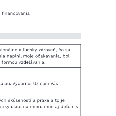
 financovania
ionálne a ľudsky zároveň, čo sa
ia naplnil moje očakávania, boli
 formou vzdelávania.
káciu. Výborne. Už som Vás
ch skúseností a praxe a to je
etiky ušité na mieru mne aj deťom v