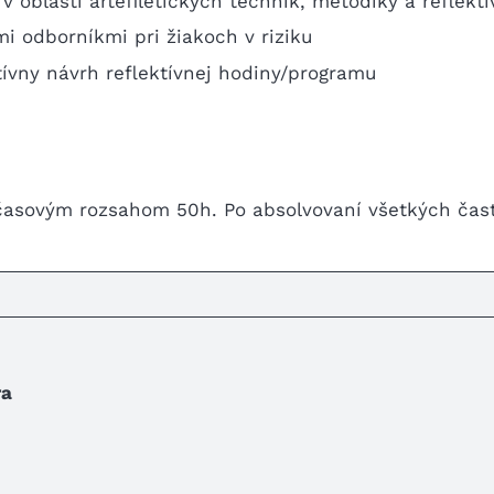
 oblasti artefiletických techník, metodiky a reflektí
i odborníkmi pri žiakoch v riziku
atívny návrh reflektívnej hodiny/programu
časovým rozsahom 50h. Po absolvovaní všetkých čast
ra