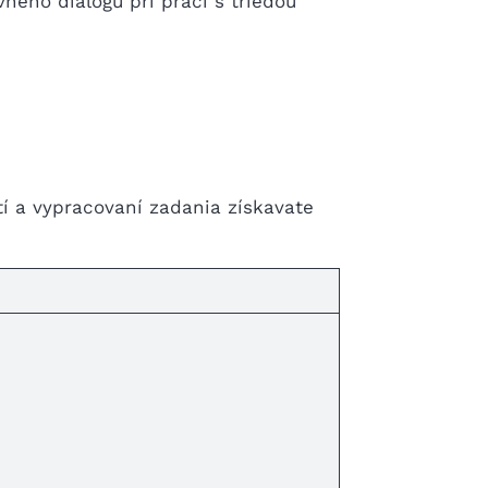
vneho dialógu pri práci s triedou
í a vypracovaní zadania získavate