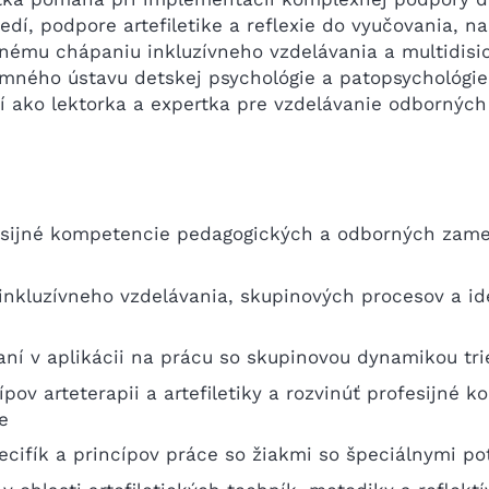
redí, podpore artefiletike a reflexie do vyučovania,
nému chápaniu inkluzívneho vzdelávania a multidisic
mného ústavu detskej psychológie a patopsychológie 
í ako lektorka a expertka pre vzdelávanie odbornýc
fesijné kompetencie pedagogických a odborných zamest
inkluzívneho vzdelávania, skupinových procesov a ide
aní v aplikácii na prácu so skupinovou dynamikou tri
pov arteterapii a artefiletiky a rozvinúť profesijné k
e
ecifík a princípov práce so žiakmi so špeciálnymi p