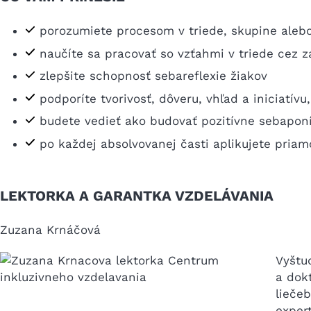
porozumiete procesom v triede, skupine alebo
naučíte sa pracovať so vzťahmi v triede cez z
zlepšite schopnosť sebareflexie žiakov
podporíte tvorivosť, dôveru, vhľad a iniciatív
budete vedieť ako budovať pozitívne sebapon
po každej absolvovanej časti aplikujete priam
LEKTORKA A GARANTKA VZDELÁVANIA
Zuzana Krnáčová
Vyštud
a dok
lieče
exper