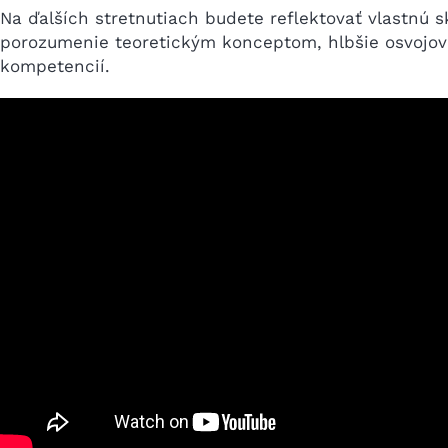
Na ďalších stretnutiach budete reflektovať vlastnú 
porozumenie teoretickým konceptom, hlbšie osvojova
kompetencií.