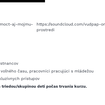
pomoct-aj-mojmu-
https://soundcloud.com/vudpap-ons
prostredi
estnancov
voľného času, pracovníci pracujúci s mládežou
kluzívnych prístupov
 triedou/skupinou detí počas trvania kurzu.