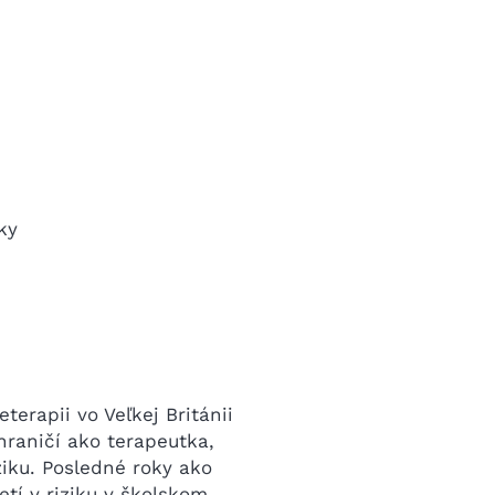
ky
terapii vo Veľkej Británii
hraničí ako terapeutka,
ziku. Posledné roky ako
tí v riziku v školskom