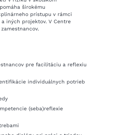
 napomáha širokému
plinárneho prístupu v rámci
a iných projektov. V Centre
h zamestnancov.
nancov pre facilitáciu a reflexiu
ntifikácie individuálnych potrieb
edy
ompetencie (seba)reflexie
otrebami