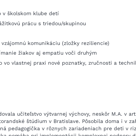
 v školskom klube detí
ážitkovú prácu s triedou/skupinou
u, vzájomnú komunikáciu (zložky reziliencie)
ímanie žiakov aj empatiu voči druhým
o vo vlastnej praxi nové poznatky, zručnosti a techni
ovala učiteľstvo výtvarnej výchovy, neskôr M.A. v arte
torandské štúdium v Bratislave. Pôsobila doma i v za
bná pedagogička v rôznych zariadeniach pre deti v ri
tka pomáha pri implementácii komplexnej podpory de