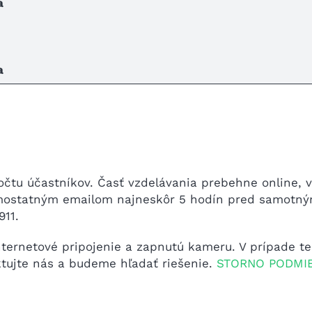
a
a
čtu účastníkov. Časť vzdelávania prebehne online, 
mostatným emailom najneskôr 5 hodín pred samotným 
911.
internetové pripojenie a zapnutú kameru. V prípade 
aktujte nás a budeme hľadať riešenie.
STORNO PODMI