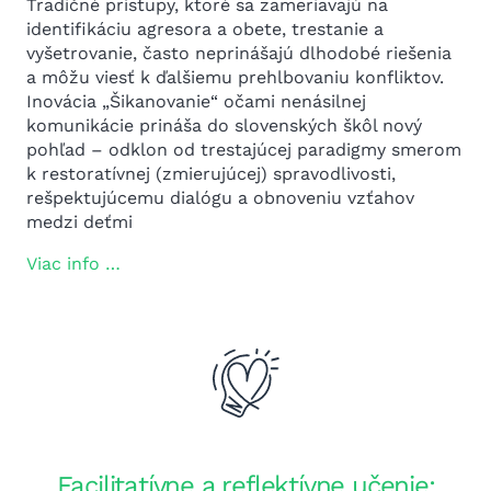
Tradičné prístupy, ktoré sa zameriavajú na
identifikáciu agresora a obete, trestanie a
vyšetrovanie, často neprinášajú dlhodobé riešenia
a môžu viesť k ďalšiemu prehlbovaniu konfliktov.
Inovácia „Šikanovanie“ očami nenásilnej
komunikácie prináša do slovenských škôl nový
pohľad – odklon od trestajúcej paradigmy smerom
k restoratívnej (zmierujúcej) spravodlivosti,
rešpektujúcemu dialógu a obnoveniu vzťahov
medzi deťmi
Viac info …
Facilitatívne a reflektívne učenie: