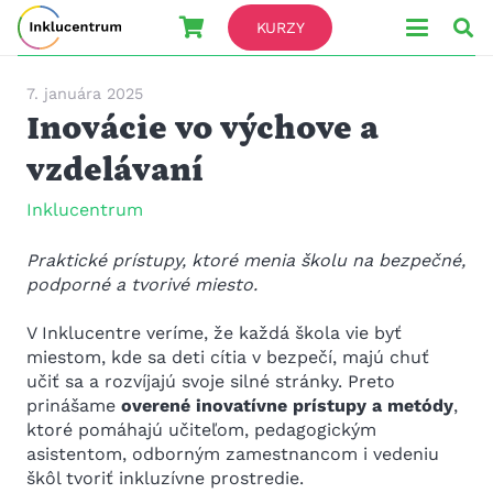
KURZY
7. januára 2025
Inovácie vo výchove a
vzdelávaní
Inklucentrum
Praktické prístupy, ktoré menia školu na bezpečné,
podporné a tvorivé miesto.
V Inklucentre veríme, že každá škola vie byť
miestom, kde sa deti cítia v bezpečí, majú chuť
učiť sa a rozvíjajú svoje silné stránky. Preto
prinášame
overené inovatívne prístupy a metódy
,
ktoré pomáhajú učiteľom, pedagogickým
asistentom, odborným zamestnancom i vedeniu
škôl tvoriť inkluzívne prostredie.