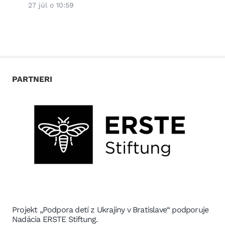
výni
27 júl o 10:59
3 júl 
PARTNERI
Projekt „Podpora detí z Ukrajiny v Bratislave“ podporuje
Nadácia ERSTE Stiftung.