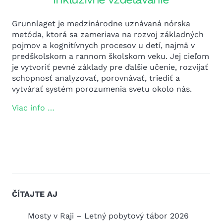
Grunnlaget je medzinárodne uznávaná nórska
metóda, ktorá sa zameriava na rozvoj základných
pojmov a kognitívnych procesov u detí, najmä v
predškolskom a rannom školskom veku. Jej cieľom
je vytvoriť pevné základy pre ďalšie učenie, rozvíjať
schopnosť analyzovať, porovnávať, triediť a
vytvárať systém porozumenia svetu okolo nás.
Viac info …
ČÍTAJTE AJ
:
Mosty v Raji – Letný pobytový tábor 2026
Viede