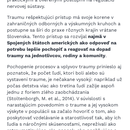
nervovej sústavy.
Traumu rešpektujúci prístup má svoje korene v
zahraničných odborných a výskumných kruhoch a
postupne sa šíri do praxe rôznych krajín vrátane
Slovenska. Tento prístup sa rozvíjal
najmä v
Spojených štátoch amerických ako odpoveď na
potrebu lepšie pochopiť a reagovať na dopad
traumy na jednotlivcov, rodiny a komunity
.
Pochopenie procesov a vplyvov traumy prinieslo aj
poznatok, že počet ľudí, ktorí boli alebo sú
vystavení traume, je nečakane vysoký: napríklad už
počas detstva viac ako tretina ľudí zažije aspoň
jednu z foriem zlého zaobchádzania
(Stoltenborgh, M. et al., 2014). V súvislosti s
narastajúcim povedomím o traume a jej vysokom
výskyte v populácii sa začalo hovoriť o tom, ako
poskytovať vzdelávanie a starostlivosť tak, aby ich
ľudia s náročnými skúsenosťami, neprežívali ako