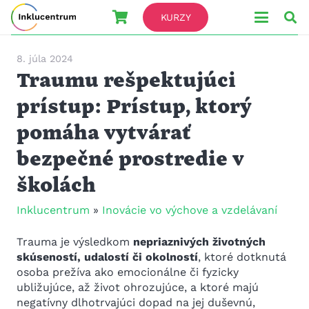
KURZY
8. júla 2024
Traumu rešpektujúci
prístup: Prístup, ktorý
pomáha vytvárať
bezpečné prostredie v
školách
Inklucentrum
»
Inovácie vo výchove a vzdelávaní
Trauma je výsledkom
nepriaznivých životných
skúseností, udalostí či okolností
, ktoré dotknutá
osoba prežíva ako emocionálne či fyzicky
ubližujúce, až život ohrozujúce, a ktoré majú
negatívny dlhotrvajúci dopad na jej duševnú,