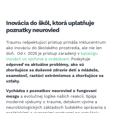
Inovácia do škôl, ktorá uplatňuje
poznatky neurovied
Traumu rešpektujúci prístup prináša Inklucentrum
ako inováciu do školského prostredia, ale nie len
doň. Od r. 2025 je prístup zaradený v
katalógu
Inovácií vo výchove a vzdelávaní
. Poskytuje
odpoveď na aktuálne problémy, ako sú
zhoršujúce sa duševné zdravie detí a mládeže,
osamelosť, rastúci extrémizmus a zhoršujúce sa
vzťahy
.
Vychádza z poznatkov neurovied o fungovaní
mozgu
a evolučnej logike našich reakcií. Spája
moderné výskumy o traume, detskom vývine a
neurobiologických základoch ľudského správania s
praktickými a overenými postupmi na reguláciu