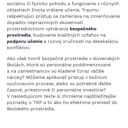
sociálnu či fyzickú pohodu a fungovanie v rôznych
oblastiach života vrátane učenia. Traumu
rešpektujúci prístup sa zameriava na zmierňovanie
dopadov nepriaznivých skúseností
prostredníctvom vytvárania
bezpečného
prostredia
, budovanie kvalitných vzťahov na
podporu učenia
a rozvoj zručností na deeskaláciu
konfliktov.
Ako však tvoriť bezpečné prostredie v slovenských
školách, ktoré sú personálne poddimenzované
a na zamestnancov sú kladené čoraz väčšie
nároky? Môžeme aplikovať prístup v bežnom
vyučovacom procese, alebo sú potrebné ďalšie
časové, priestorové či personálne investície?
V nasledujúcom texte si zhrnieme najdôležitejšie
poznatky o TRP a to ako ho efektívne preniesť do
školského prostredia.