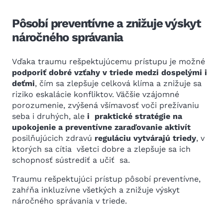
Pôsobí preventívne a znižuje výskyt
náročného správania
Vďaka traumu rešpektujúcemu prístupu je možné
podporiť dobré vzťahy v triede medzi dospelými i
deťmi
, čím sa zlepšuje celková klíma a znižuje sa
riziko eskalácie konfliktov. Väčšie vzájomné
porozumenie, zvýšená všímavosť voči prežívaniu
seba i druhých, ale
i praktické stratégie na
upokojenie a preventívne zaraďovanie aktivít
posilňujúcich zdravú
reguláciu vytvárajú triedy
, v
ktorých sa cítia všetci dobre a zlepšuje sa ich
schopnosť sústrediť a učiť sa.
Traumu rešpektujúci prístup pôsobí preventívne,
zahŕňa inkluzívne všetkých a znižuje výskyt
náročného správania v triede.