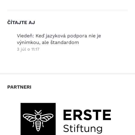
ČÍTAJTE AJ
2026
Viedeň: Keď jazyková podpora nie je
Práz
výnimkou, ale štandardom
25 jú
3 júl o 11:17
PARTNERI