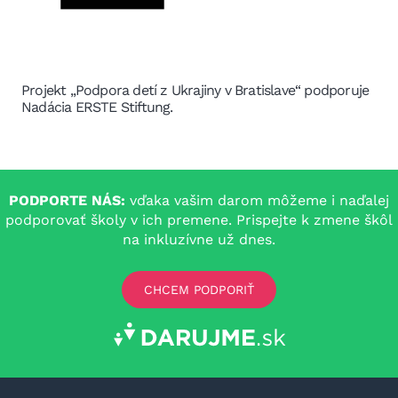
Projekt „Podpora detí z Ukrajiny v Bratislave“ podporuje
Nadácia ERSTE Stiftung.
PODPORTE NÁS:
vďaka vašim darom môžeme i naďalej
podporovať školy v ich premene. Prispejte k zmene škôl
na inkluzívne už dnes.
CHCEM PODPORIŤ