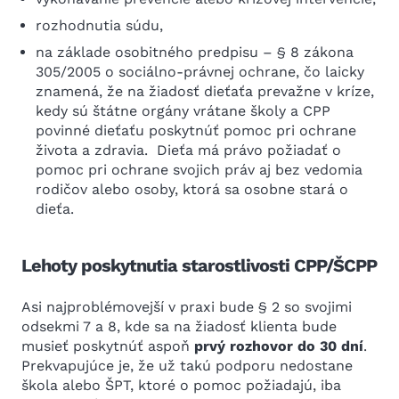
rozhodnutia súdu,
na základe osobitného predpisu – § 8 zákona
305/2005 o sociálno-právnej ochrane, čo laicky
znamená, že na žiadosť dieťaťa prevažne v kríze,
kedy sú štátne orgány vrátane školy a CPP
povinné dieťaťu poskytnúť pomoc pri ochrane
života a zdravia. Dieťa má právo požiadať o
pomoc pri ochrane svojich práv aj bez vedomia
rodičov alebo osoby, ktorá sa osobne stará o
dieťa.
Lehoty poskytnutia starostlivosti CPP/ŠCPP
Asi najproblémovejší v praxi bude § 2 so svojimi
odsekmi 7 a 8, kde sa na žiadosť klienta bude
musieť poskytnúť aspoň
prvý rozhovor do 30 dní
.
Prekvapujúce je, že už takú podporu nedostane
škola alebo ŠPT, ktoré o pomoc požiadajú, iba