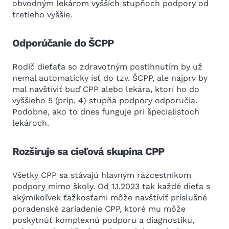
obvodným lekárom vyšších stupňoch podpory od
tretieho vyššie.
Odporúčanie do ŠCPP
Rodič dieťaťa so zdravotným postihnutím by už
nemal automaticky ísť do tzv. ŠCPP, ale najprv by
mal navštíviť buď CPP alebo lekára, ktorí ho do
vyššieho 5 (príp. 4) stupňa podpory odporučia.
Podobne, ako to dnes funguje pri špecialistoch
lekároch.
Rozširuje sa cieľová skupina CPP
Všetky CPP sa stávajú hlavným rázcestníkom
podpory mimo školy. Od 1.1.2023 tak každé dieťa s
akýmikoľvek ťažkosťami môže navštíviť príslušné
poradenské zariadenie CPP, ktoré mu môže
poskytnúť komplexnú podporu a diagnostiku,