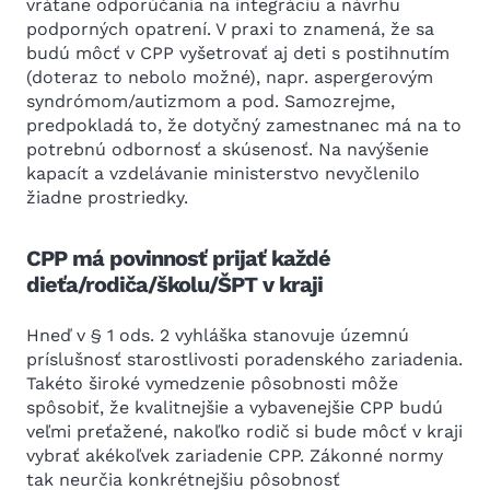
vrátane odporúčania na integráciu a návrhu
podporných opatrení. V praxi to znamená, že sa
budú môcť v CPP vyšetrovať aj deti s postihnutím
(doteraz to nebolo možné), napr. aspergerovým
syndrómom/autizmom a pod. Samozrejme,
predpokladá to, že dotyčný zamestnanec má na to
potrebnú odbornosť a skúsenosť. Na navýšenie
kapacít a vzdelávanie ministerstvo nevyčlenilo
žiadne prostriedky.
CPP má povinnosť prijať každé
dieťa/rodiča/školu/ŠPT v kraji
Hneď v § 1 ods. 2 vyhláška stanovuje územnú
príslušnosť starostlivosti poradenského zariadenia.
Takéto široké vymedzenie pôsobnosti môže
spôsobiť, že kvalitnejšie a vybavenejšie CPP budú
veľmi preťažené, nakoľko rodič si bude môcť v kraji
vybrať akékoľvek zariadenie CPP. Zákonné normy
tak neurčia konkrétnejšiu pôsobnosť