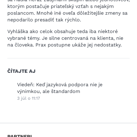
ktorým postačuje priateľský vzťah s nejakým
poslancom. Mnohé iné oveľa dôležitejšie zmeny sa
nepodarilo presadiť tak rýchlo.
Vyhláška ako celok obsahuje teda iba niektoré
vybrané témy. Je silne centrovaná na klienta, nie
na človeka. Prax postupne ukáže jej nedostatky.
ČÍTAJTE AJ
2026
Viedeň: Keď jazyková podpora nie je
Práz
výnimkou, ale štandardom
25 jú
3 júl o 11:17
PARTNERI