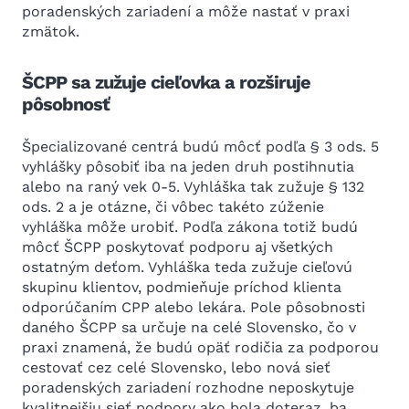
poradenských zariadení a môže nastať v praxi
zmätok.
ŠCPP sa zužuje cieľovka a rozširuje
pôsobnosť
Špecializované centrá budú môcť podľa § 3 ods. 5
vyhlášky pôsobiť iba na jeden druh postihnutia
alebo na raný vek 0-5. Vyhláška tak zužuje § 132
ods. 2 a je otázne, či vôbec takéto zúženie
vyhláška môže urobiť. Podľa zákona totiž budú
môcť ŠCPP poskytovať podporu aj všetkých
ostatným deťom. Vyhláška teda zužuje cieľovú
skupinu klientov, podmieňuje príchod klienta
odporúčaním CPP alebo lekára. Pole pôsobnosti
daného ŠCPP sa určuje na celé Slovensko, čo v
praxi znamená, že budú opäť rodičia za podporou
cestovať cez celé Slovensko, lebo nová sieť
poradenských zariadení rozhodne neposkytuje
kvalitnejšiu sieť podpory ako bola doteraz, ba