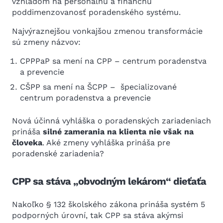
vzhľadom na personálnu a finančnú
poddimenzovanosť poradenského systému.
Najvýraznejšou vonkajšou zmenou transformácie
sú zmeny názvov:
CPPPaP sa mení na CPP – centrum poradenstva
a prevencie
CŠPP sa mení na ŠCPP – špecializované
centrum poradenstva a prevencie
Nová účinná vyhláška o poradenských zariadeniach
prináša
silné zamerania na klienta nie však na
človeka
. Aké zmeny vyhláška prináša pre
poradenské zariadenia?
CPP sa stáva „
obvodným lekárom
“ dieťaťa
Nakoľko § 132 školského zákona prináša systém 5
podporných úrovní, tak CPP sa stáva akýmsi