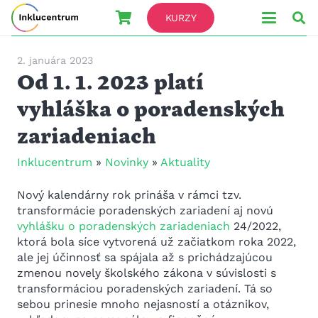
KURZY
2. januára 2023
Od 1. 1. 2023 platí
vyhláška o poradenských
zariadeniach
Inklucentrum
»
Novinky
»
Aktuality
Nový kalendárny rok prináša v rámci tzv.
transformácie poradenských zariadení aj novú
vyhlášku o poradenských zariadeniach
24/2022,
ktorá bola síce vytvorená už začiatkom roka 2022,
ale jej účinnosť sa spájala až s prichádzajúcou
zmenou novely školského zákona v súvislosti s
transformáciou poradenských zariadení. Tá so
sebou prinesie mnoho nejasností a otáznikov,