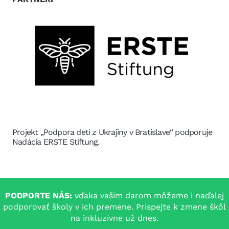
Projekt „Podpora detí z Ukrajiny v Bratislave“ podporuje
Nadácia ERSTE Stiftung.
PODPORTE NÁS:
vďaka vašim darom môžeme i naďalej
podporovať školy v ich premene. Prispejte k zmene škôl
na inkluzívne už dnes.