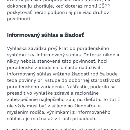
dokonca ju zhoršuje, keď doteraz mohli CŠPP
poskytovať neraz podporu aj pre viac druhov
postihnutí.
Informovaný súhlas a žiadosť
Vyhláška zavádza prvý krát do poradenského
systému tzv. informovaný súhlas. Doteraz nikde a
nikdy nebola stanovená táto povinnosť, hoci
poradenské zariadenia ju často nadužívali.
Informovaný súhlas vrátane žiadosti rodiča bude
teda povinný pri vstupe do odbornej starostlivosti
poradenského zariadenia. Našťastie, podarilo sa
presadiť vo vyhláške zdravé a racionálne
zabezpečenie najlepšieho záujmu dieťaťa. To totiž
nie vždy musí byť v súlade so žiadosťou a
myslením rodiča. Výnimkami z informovaného
súhlasu je možná až v troch prípadoch:
vykonávanie prevencie alebo krízovej intervencie,