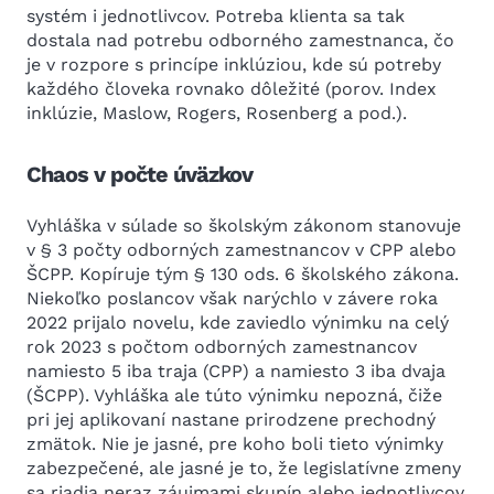
systém i jednotlivcov. Potreba klienta sa tak
dostala nad potrebu odborného zamestnanca, čo
je v rozpore s princípe inklúziou, kde sú potreby
každého človeka rovnako dôležité (porov. Index
inklúzie, Maslow, Rogers, Rosenberg a pod.).
Chaos v počte úväzkov
Vyhláška v súlade so školským zákonom stanovuje
v § 3 počty odborných zamestnancov v CPP alebo
ŠCPP. Kopíruje tým § 130 ods. 6 školského zákona.
Niekoľko poslancov však narýchlo v závere roka
2022 prijalo novelu, kde zaviedlo výnimku na celý
rok 2023 s počtom odborných zamestnancov
namiesto 5 iba traja (CPP) a namiesto 3 iba dvaja
(ŠCPP). Vyhláška ale túto výnimku nepozná, čiže
pri jej aplikovaní nastane prirodzene prechodný
zmätok. Nie je jasné, pre koho boli tieto výnimky
zabezpečené, ale jasné je to, že legislatívne zmeny
sa riadia neraz záujmami skupín alebo jednotlivcov,