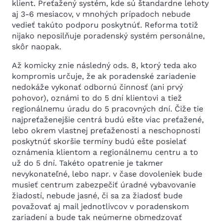
klient. Preťažený systém, kde sú štandardne lehoty
aj 3-6 mesiacov, v mnohých prípadoch nebude
vedieť takúto podporu poskytnúť. Reforma totiž
nijako neposilňuje poradenský systém personálne,
skôr naopak.
Až komicky znie následný ods. 8, ktorý teda ako
kompromis určuje, že ak poradenské zariadenie
nedokáže vykonať odbornú činnosť (ani prvý
pohovor), oznámi to do 5 dní klientovi a tiež
regionálnemu úradu do 5 pracovných dní. Čiže tie
najpreťaženejšie centrá budú ešte viac preťažené,
lebo okrem vlastnej preťaženosti a neschopnosti
poskytnúť skoršie termíny budú ešte posielať
oznámenia klientom a regionálnemu centru a to
už do 5 dní. Takéto opatrenie je takmer
nevykonateľné, lebo napr. v čase dovoleniek bude
musieť centrum zabezpečiť úradné vybavovanie
žiadostí, nebude jasné, či sa za žiadosť bude
považovať aj mail jednotlivcov v poradenskom
zariadení a bude tak neúmerne obmedzovať