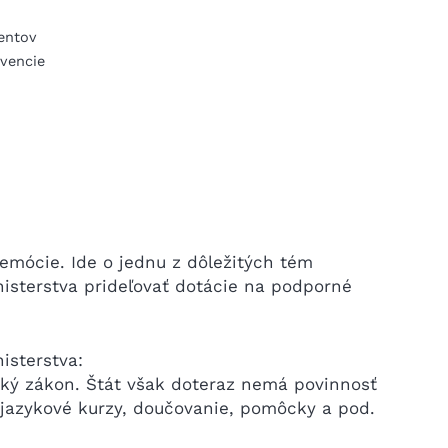
tentov
evencie
emócie. Ide o jednu z dôležitých tém
isterstva prideľovať dotácie na podporné
isterstva:
lský zákon. Štát však doteraz nemá povinnosť
, jazykové kurzy, doučovanie, pomôcky a pod.