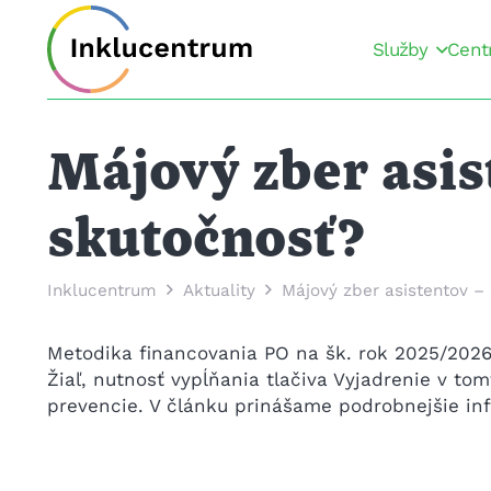
Služby
Cent
Májový zber asist
skutočnosť?
Inklucentrum
Aktuality
Májový zber asistentov –
Metodika financovania PO na šk. rok 2025/2026 
Žiaľ, nutnosť vypĺňania tlačiva Vyjadrenie v to
prevencie. V článku prinášame podrobnejšie in