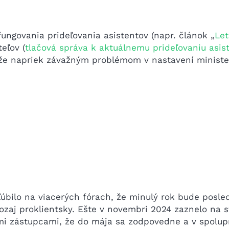
fungovania prideľovania asistentov (napr. článok „
Let
eľov (
tlačová správa k aktuálnemu prideľovaniu asist
 že napriek závažným problémom v nastavení minister
ľúbilo na viacerých fórach, že minulý rok bude posle
zaj proklientsky. Ešte v novembri 2024 zaznelo na st
mi zástupcami, že do mája sa zodpovedne a v spolup