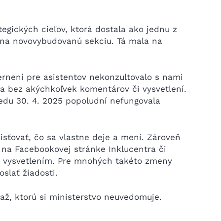
tegických cieľov, ktorá dostala ako jednu z
sa na novovybudovanú sekciu. Tá mala na
není pre asistentov nekonzultovalo s nami
ika bez akýchkoľvek komentárov či vysvetlení.
edu 30. 4. 2025 popoludní nefungovala
isťovať, čo sa vlastne deje a mení. Zároveň
na Facebookovej stránke Inklucentra či
m vysvetlením. Pre mnohých takéto zmeny
slať žiadosti.
až, ktorú si ministerstvo neuvedomuje.