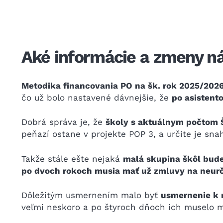
Aké informácie a zmeny n
Metodika financovania PO na šk. rok 2025/2026
čo už bolo nastavené dávnejšie, že
po asistent
Dobrá správa je, že
školy s aktuálnym počtom Š
peňazí ostane v projekte POP 3, a určite je sna
Takže stále ešte nejaká
malá skupina škôl bude
po dvoch rokoch musia mať už zmluvy na neurči
Dôležitým usmernením malo byť
usmernenie k m
veľmi neskoro a po štyroch dňoch ich muselo men