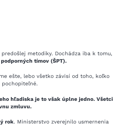
u predošlej metodiky. Dochádza iba k tomu,
h podporných tímov (ŠPT).
me ešte, lebo všetko závisí od toho, koľko
e pochopiteľné.
ho hľadiska je to však úplne jedno. Všetci
ívnu zmluvu.
ý rok
. Ministerstvo zverejnilo usmernenia