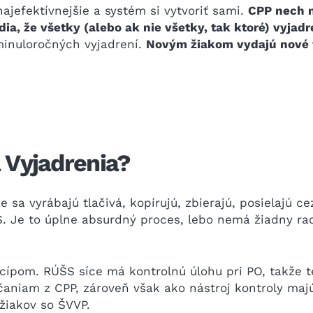
jefektívnejšie a systém si vytvoriť sami.
CPP nech n
ia, že všetky (alebo ak nie všetky, tak ktoré) vyjad
minuloročných vyjadrení.
Novým žiakom vydajú nové v
 Vyjadrenia?
e sa vyrábajú tlačivá, kopírujú, zbierajú, posielajú c
. Je to úplne absurdný proces, lebo nemá žiadny rac
ncípom. RÚŠS síce má kontrolnú úlohu pri PO, takže t
niam z CPP, zároveň však ako nástroj kontroly majú 
žiakov so ŠVVP.