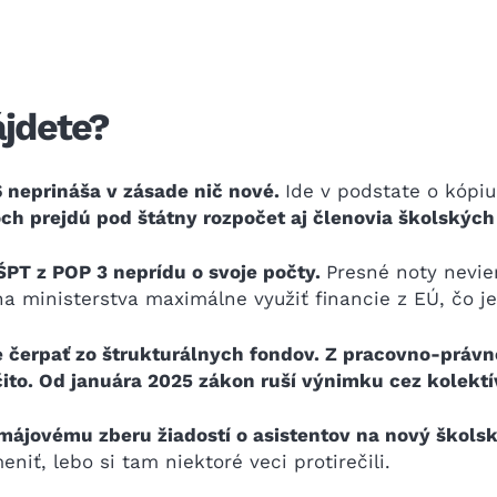
ájdete?
 neprináša v zásade nič nové.
Ide v podstate o kópi
och prejdú pod štátny rozpočet aj členovia školskýc
PT z POP 3 neprídu o svoje počty.
Presné noty nevie
ha ministerstva maximálne využiť financie z EÚ, čo j
 čerpať zo štrukturálnych fondov. Z pracovno-právne
to. Od januára 2025 zákon ruší výnimku cez kolekt
ájovému zberu žiadostí o asistentov na nový školsk
iť, lebo si tam niektoré veci protirečili.