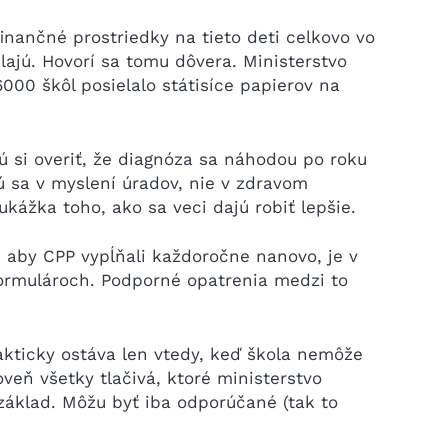
finančné prostriedky na tieto deti celkovo vo
elajú. Hovorí sa tomu dôvera. Ministerstvo
000 škôl posielalo státisíce papierov na
jú si overiť, že diagnóza sa náhodou po roku
ú sa v myslení úradov, nie v zdravom
ukážka toho, ako sa veci dajú robiť lepšie.
e, aby CPP vypĺňali každoročne nanovo, je v
formulároch. Podporné opatrenia medzi to
rakticky ostáva len vtedy, keď škola nemôže
veň všetky tlačivá, ktoré ministerstvo
základ. Môžu byť iba odporúčané (tak to