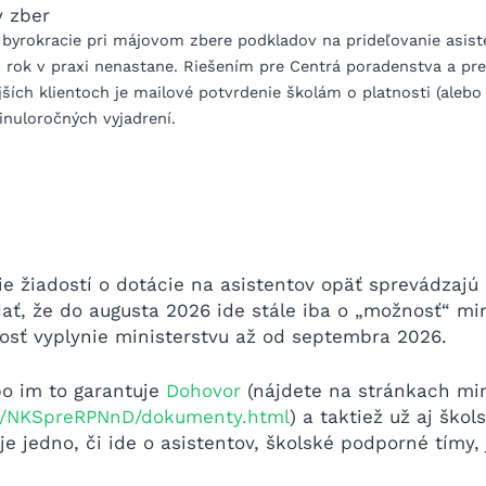
 byrokracie pri májovom zbere podkladov na prideľovanie asis
o rok v praxi nenastane. Riešením pre Centrá poradenstva a pr
jších klientoch je mailové potvrdenie školám o platnosti (alebo
inuloročných vyjadrení.
 žiadostí o dotácie na asistentov opäť sprevádzajú 
ť, že do augusta 2026 ide stále iba o „možnosť“ min
nnosť vyplynie ministerstvu až od septembra 2026.
bo im to garantuje
Dohovor
(nájdete na stránkach min
vo/NKSpreRPNnD/dokumenty.html
) a taktiež už aj ško
 je jedno, či ide o asistentov, školské podporné tímy