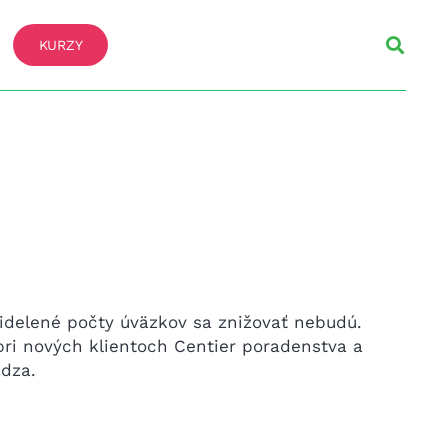
KURZY
ridelené počty úväzkov sa znižovať nebudú.
 pri nových klientoch Centier poradenstva a
dza.