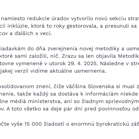
 namiesto redukcie úradov vytvorilo novú sekciu stra
cii inklúzie, ktorá to roky gestorovala, a presunuli 
ov a ďalších x vecí.
iadavkám do dňa zverejnenia novej metodiky a usmer
toré sami založili, nič. Zrazu sa len objavila Metod
tovne vymenené v utorok 29. 4. 2025. Následne v str
jakej verzii vidíme aktuálne usmernenia.
nsolidovanom znení, čiže väčšina Slovenska si musí z
nenie, takže každý sa dostáva k informáciám niekde 
álne médiá ministerstva, ani so žiadnym sprievodný
. A toto všetko sa deje pár dní pred povinnosťou odo
očte vyše 15 000 žiadostí o enormnú byrokratickú záť