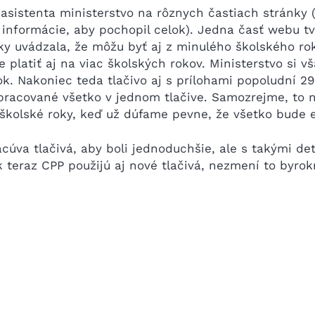
asistenta ministerstvo na rôznych častiach stránky 
informácie, aby pochopil celok). Jedna časť webu tvr
nky uvádzala, že môžu byť aj z minulého školského ro
e platiť aj na viac školských rokov. Ministerstvo si v
k. Nakoniec teda tlačivo aj s prílohami popoludní 29.
pracované všetko v jednom tlačive. Samozrejme, to n
školské roky, keď už dúfame pevne, že všetko bude e
úva tlačivá, aby boli jednoduchšie, ale s takými det
k teraz CPP použijú aj nové tlačivá, nezmení to byrok