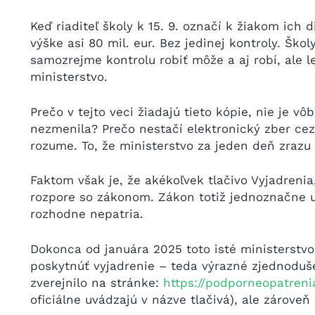
Keď riaditeľ školy k 15. 9. označí k žiakom ich 
výške asi 80 mil. eur. Bez jedinej kontroly. Ško
samozrejme kontrolu robiť môže a aj robí, ale 
ministerstvo.
Prečo v tejto veci žiadajú tieto kópie, nie je 
nezmenila? Prečo nestačí elektronický zber ce
rozume. To, že ministerstvo za jeden deň zrazu 
Faktom však je, že akékoľvek tlačivo Vyjadrenia,
rozpore so zákonom. Zákon totiž jednoznačne ur
rozhodne nepatria.
Dokonca od januára 2025 toto isté ministerstvo 
poskytnúť vyjadrenie – teda výrazné zjednodušen
zverejnilo na stránke:
https://podporneopatren
oficiálne uvádzajú v názve tlačivá), ale zároveň