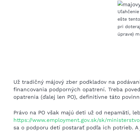
Uľahčenie
ešte tent
pri dotera
úprave) m
Už tradičný májový zber podkladov na podávanie
financovania podporných opatrení. Treba poveda
opatrenia (ďalej len PO), definitívne táto povi
Právo na PO však majú deti už od nepamäti, le
https://www.employment.gov.sk/sk/ministerst
sa o podporu detí postarať podľa ich potrieb. A