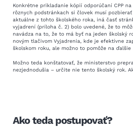
Konkrétne prikladanie kópií odporúčaní CPP na 
rôznych podstránkach si človek musí pozbierať 
aktuálne z tohto školského roka, iná časť strá
vyjadrení (príloha č. 2) bolo uvedené, že to môž
navádza na to, že to má byť na jeden školský ro
novým tlačivom Vyjadrenia, kde je efektívne za
školskom roku, ale možno to pomôže na ďalšie 
Možno teda konštatovať, že ministerstvo preprac
nezjednodušia – určite nie tento školský rok. A
Ako teda postupovať?