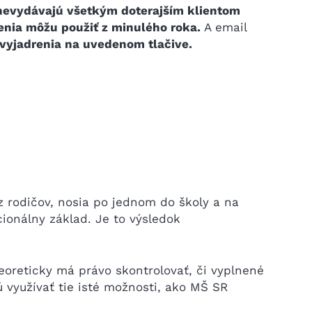
evydávajú všetkým doterajším klientom
renia môžu použiť z minulého roka.
A email
yjadrenia na uvedenom tlačive.
ez rodičov, nosia po jednom do školy a na
ionálny základ. Je to výsledok
eoreticky má právo skontrolovať, či vyplnené
využívať tie isté možnosti, ako MŠ SR