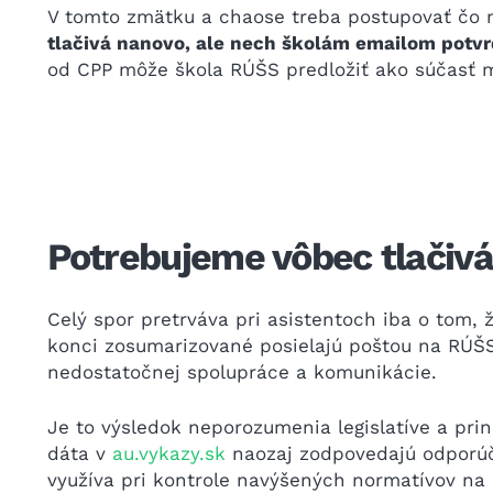
V tomto zmätku a chaose treba postupovať čo na
tlačivá nanovo, ale nech školám emailom potvrd
od CPP môže škola RÚŠS predložiť ako súčasť 
Potrebujeme vôbec tlačivá
Celý spor pretrváva pri asistentoch iba o tom, ž
konci zosumarizované posielajú poštou na RÚŠS
nedostatočnej spolupráce a komunikácie.
Je to výsledok neporozumenia legislatíve a pri
dáta v
au.vykazy.sk
naozaj zodpovedajú odporúča
využíva pri kontrole navýšených normatívov na 