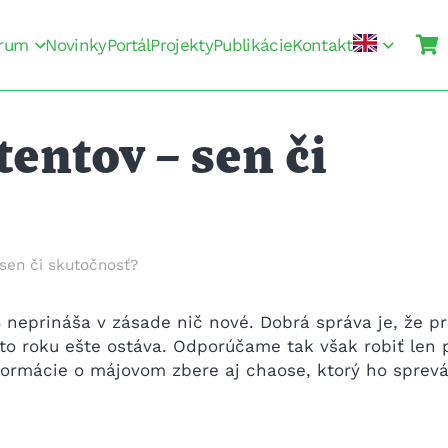
rum
Novinky
Portál
Projekty
Publikácie
Kontakt
entov – sen či
 sen či skutočnosť?
neprináša v zásade nič nové. Dobrá správa je, že p
mto roku ešte ostáva. Odporúčame tak však robiť len
formácie o májovom zbere aj chaose, ktorý ho sprevá