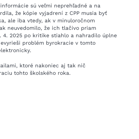
(informácie sú veľmi neprehľadné a na
dila, že kópie vyjadrení z CPP musia byť
ka, ale iba vtedy, ak v minuloročnom
šak neuvedomilo, že ich tlačivo priam
 4. 2025 po kritike stiahlo a nahradilo úplne
evyrieši problém byrokracie v tomto
lektronicky.
ailami, ktoré nakoniec aj tak nič
raciu tohto školského roka.