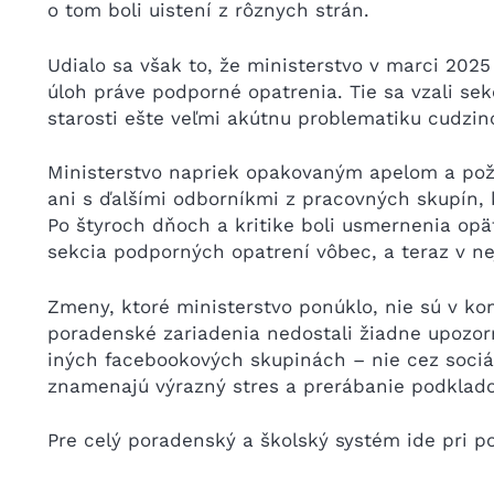
o tom boli uistení z rôznych strán.
Udialo sa však to, že ministerstvo v marci 2025
úloh práve podporné opatrenia. Tie sa vzali sek
starosti ešte veľmi akútnu problematiku cudzinc
Ministerstvo napriek opakovaným apelom a pož
ani s ďalšími odborníkmi z pracovných skupín, k
Po štyroch dňoch a kritike boli usmernenia opä
sekcia podporných opatrení vôbec, a teraz v ne
Zmeny, ktoré ministerstvo ponúklo, nie sú v ko
poradenské zariadenia nedostali žiadne upozor
iných facebookových skupinách – nie cez soci
znamenajú výrazný stres a prerábanie podkladov
Pre celý poradenský a školský systém ide pri p