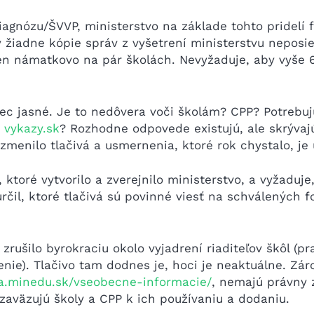
diagnózu/ŠVVP, ministerstvo na základe tohto pridelí 
ly žiadne kópie správ z vyšetrení ministerstvu neposi
len námatkovo na pár školách. Nevyžaduje, aby vyše 6
vôbec jasné. Je to nedôvera voči školám? CPP? Potrebu
z
vykazy.sk
? Rozhodne odpovede existujú, ale skrývaj
zmenilo tlačivá a usmernenia, ktoré rok chystalo, je 
 ktoré vytvorilo a zverejnilo ministerstvo, a vyžaduj
čil, ktoré tlačivá sú povinné viesť na schválených 
zrušilo byrokraciu okolo vyjadrení riaditeľov škôl (p
ie). Tlačivo tam dodnes je, hoci je neaktuálne. Záro
ia.minedu.sk/vseobecne-informacie/
, nemajú právny 
 zaväzujú školy a CPP k ich používaniu a dodaniu.