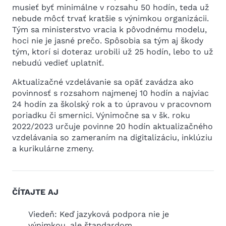
musieť byť minimálne v rozsahu 50 hodín, teda už
nebude môcť trvať kratšie s výnimkou organizácii.
Tým sa ministerstvo vracia k pôvodnému modelu,
hoci nie je jasné prečo. Spôsobia sa tým aj škody
tým, ktorí si doteraz urobili už 25 hodín, lebo to už
nebudú vedieť uplatniť.
Aktualizačné vzdelávanie sa opäť zavádza ako
povinnosť s rozsahom najmenej 10 hodín a najviac
24 hodín za školský rok a to úpravou v pracovnom
poriadku či smernici. Výnimočne sa v šk. roku
2022/2023 určuje povinne 20 hodín aktualizačného
vzdelávania so zameraním na digitalizáciu, inklúziu
a kurikulárne zmeny.
ČÍTAJTE AJ
2026
Viedeň: Keď jazyková podpora nie je
Práz
výnimkou, ale štandardom
25 jú