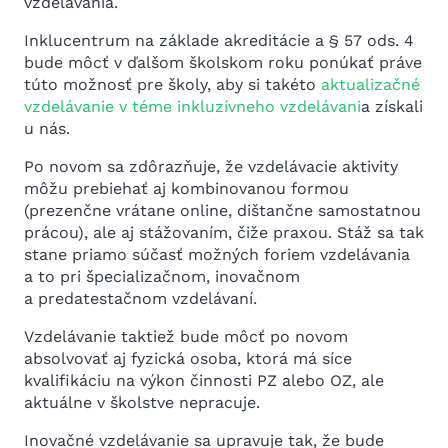
vzdelávania.
Inklucentrum na základe akreditácie a § 57 ods. 4
bude môcť v ďalšom školskom roku ponúkať práve
túto možnosť pre školy, aby si takéto
aktualizačné
vzdelávanie v téme inkluzívneho vzdelávani
a získali
u nás.
Po novom sa zdôrazňuje, že vzdelávacie aktivity
môžu prebiehať aj kombinovanou formou
(prezenčne vrátane online, dištančne samostatnou
prácou), ale aj stážovaním, čiže praxou. Stáž sa tak
stane priamo súčasť možných foriem vzdelávania
a to pri špecializačnom, inovačnom
a predatestačnom vzdelávaní.
Vzdelávanie taktiež bude môcť po novom
absolvovať aj fyzická osoba, ktorá má síce
kvalifikáciu na výkon činnosti PZ alebo OZ, ale
aktuálne v školstve nepracuje.
Inovačné vzdelávanie sa upravuje tak, že bude