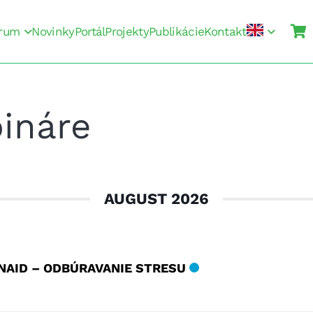
rum
Novinky
Portál
Projekty
Publikácie
Kontakt
ináre
AUGUST 2026
NAID – ODBÚRAVANIE STRESU