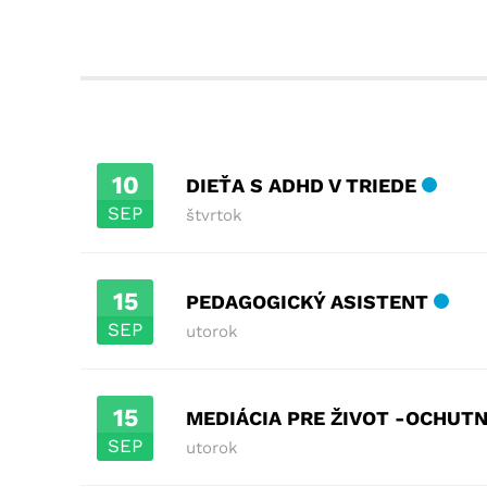
10
DIEŤA S ADHD V TRIEDE
SEP
štvrtok
15
PEDAGOGICKÝ ASISTENT
SEP
utorok
15
MEDIÁCIA PRE ŽIVOT -OCHUTN
SEP
utorok