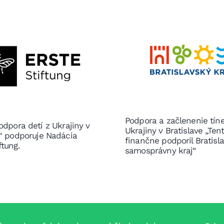
Podpora a začlenenie tín
odpora detí z Ukrajiny v
Ukrajiny v Bratislave „Ten
e“ podporuje Nadácia
finančne podporil Bratisl
ftung.
samosprávny kraj“