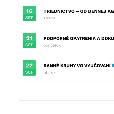
16
TRIEDNICTVO – OD DENNEJ A
SEP
streda
21
PODPORNÉ OPATRENIA A DOKU
SEP
pondelok
22
RANNÉ KRUHY VO VYUČOVANÍ
SEP
utorok