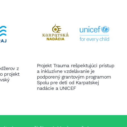
Projekt Trauma rešpektujúci prístup
edžerov z
a inkluzívne vzdelávanie je
to projekt
podporený grantovým programom
avský
Spolu pre deti od Karpatskej
nadácie a UNICEF