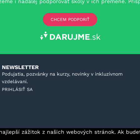
e i naďalej podporovať školy v ich premene. Prispe
CHCEM PODPORIŤ
NEWSLETTER
Podujatia, pozvánky na kurzy, novinky v inkluzívnom
vzdelávaní.
PRIHLÁSIŤ SA
najlepší zážitok z našich webových stránok. Ak bude