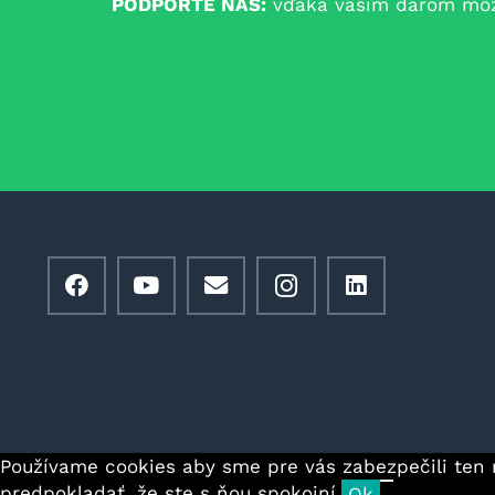
PODPORTE NÁS:
vďaka vašim darom môžem
Používame cookies aby sme pre vás zabezpečili ten 
predpokladať, že ste s ňou spokojní.
Ok