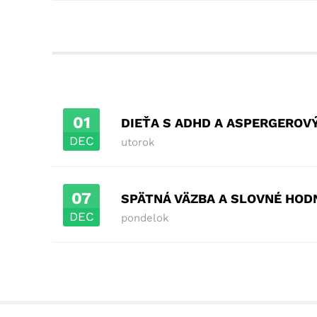
01
DIEŤA S ADHD A ASPERGERO
DEC
utorok
07
SPÄTNÁ VÄZBA A SLOVNÉ HOD
DEC
pondelok