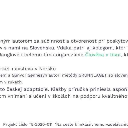
tným autorom za súčinnosť a otvorenosť pri poskytov
 s nami na Slovensku. Vďaka patrí aj kolegom, ktorí 
 Ranglové i celému tímu organizácie
Člověka v tísni
, k
Hem a Gunvor Sønnesyn autori metódy GRUNNLAGET so slove
m v rukách.
o českej adaptácie. Kiežby príručka priniesla aspoň
 vnímaní a učení v školách na podporu kvalitného i
Projekt číslo T5-2020-011 ‘Na ceste k inkluzívnemu vzdelávani