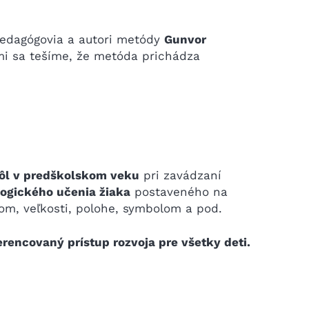
 pedagógovia a autori metódy
Gunvor
mi sa tešíme, že metóda prichádza
ôl v predškolskom veku
pri zavádzaní
ogického učenia žiaka
postaveného na
om, veľkosti, polohe, symbolom a pod.
erencovaný prístup rozvoja pre všetky deti.