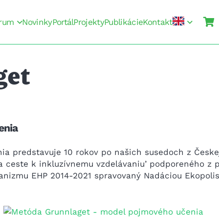
rum
Novinky
Portál
Projekty
Publikácie
Kontakt
get
enia
nia predstavuje 10 rokov po našich susedoch z Česk
a ceste k inkluzívnemu vzdelávaniu’ podporeného z p
nizmu EHP 2014-2021 spravovaný Nadáciou Ekopolis 