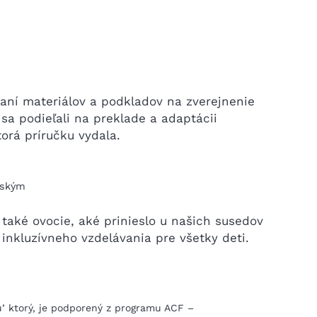
aní materiálov a podkladov na zverejnenie
sa podieľali na preklade a adaptácii
torá príručku vydala.
nským
 také ovocie, aké prinieslo u našich susedov
nkluzívneho vzdelávania pre všetky deti.
u’ ktorý, je podporený z programu ACF –