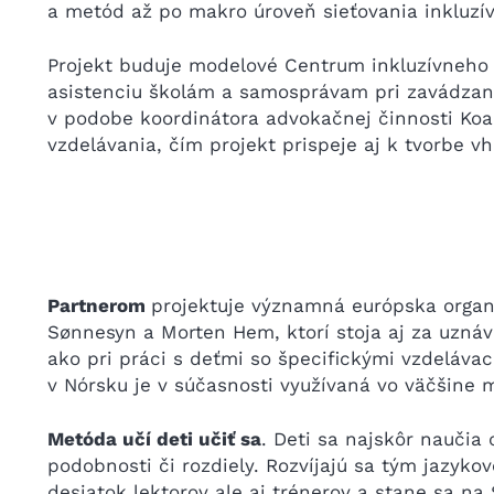
a metód až po makro úroveň sieťovania inkluzívn
Projekt buduje modelové Centrum inkluzívneho 
asistenciu školám a samosprávam pri zavádzaní
v podobe koordinátora advokačnej činnosti Koal
vzdelávania, čím projekt prispeje aj k tvorbe v
Partnerom
projektuje významná európska organ
Sønnesyn a Morten Hem, ktorí stoja aj za uzn
ako pri práci s deťmi so špecifickými vzdeláv
v Nórsku je v súčasnosti využívaná vo väčšine 
Metóda učí deti učiť sa
. Deti sa najskôr naučia
podobnosti či rozdiely. Rozvíjajú sa tým jazyk
desiatok lektorov ale aj trénerov a stane sa n