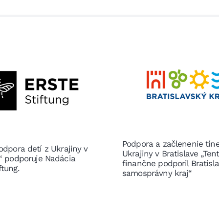
Podpora a začlenenie tín
odpora detí z Ukrajiny v
Ukrajiny v Bratislave „Ten
e“ podporuje Nadácia
finančne podporil Bratisl
ftung.
samosprávny kraj“