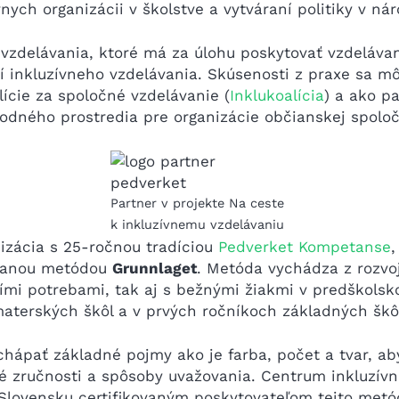
ych organizácii v školstve a vytváraní politiky v nár
vzdelávania, ktoré má za úlohu poskytovať vzdeláva
 inkluzívneho vzdelávania. Skúsenosti z praxe sa mô
ície za spoločné vzdelávanie (
Inklukoalícia
) a ako pa
hodného prostredia pre organizácie občianskej spoločn
Partner v projekte Na ceste
k inkluzívnemu vzdelávaniu
izácia s 25-ročnou tradíciou
Pedverket Kompetanse
,
ávanou metódou
Grunnlaget
. Metóda vychádza z rozvo
acími potrebami, tak aj s bežnými žiakmi v predškol
materských škôl a v prvých ročníkoch základných škô
 chápať základné pojmy ako je farba, počet a tvar, ab
ové zručnosti a spôsoby uvažovania. Centrum inkluzív
a Slovensku certifikovaným poskytovateľom tejto metó