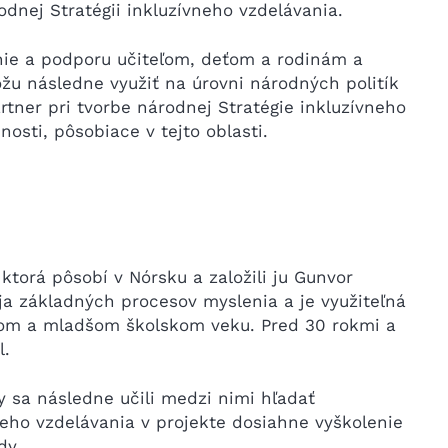
odnej Stratégii inkluzívneho vzdelávania.
nie a podporu učiteľom, deťom a rodinám a
žu následne využiť na úrovni národných politík
rtner pri tvorbe národnej Stratégie inkluzívneho
osti, pôsobiace v tejto oblasti.
 ktorá pôsobí v Nórsku a založili ju Gunvor
ja základných procesov myslenia a je využiteľná
skom a mladšom školskom veku. Pred 30 rokmi a
l.
y sa následne učili medzi nimi hľadať
neho vzdelávania v projekte dosiahne vyškolenie
dy.