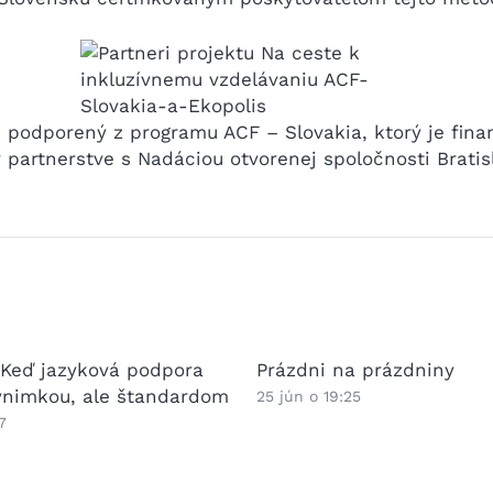
 je podporený z programu ACF – Slovakia, ktorý je f
partnerstve s Nadáciou otvorenej spoločnosti Bratis
 Keď jazyková podpora
Prázdni na prázdniny
výnimkou, ale štandardom
25 jún o 19:25
7