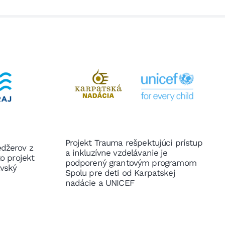
Projekt Trauma rešpektujúci prístup
edžerov z
a inkluzívne vzdelávanie je
to projekt
podporený grantovým programom
avský
Spolu pre deti od Karpatskej
nadácie a UNICEF