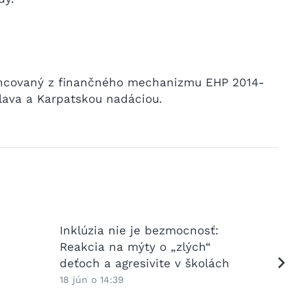
inancovaný z finančného mechanizmu EHP 2014-
lava a Karpatskou nadáciou.
Inklúzia nie je bezmocnosť:
Ako pri
Reakcia na mýty o „zlých“
viacja
deťoch a agresivite v školách
školy?
odpove
18 jún o 14:39
15 jún o