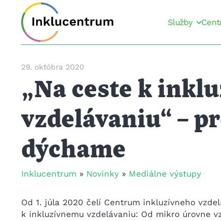
Služby
Cent
29. októbra 2020
„Na ceste k inkl
vzdelávaniu“ – p
dýchame
Inklucentrum
»
Novinky
»
Mediálne výstupy
Od 1. júla 2020 čelí Centrum inkluzívneho vzde
k inkluzívnemu vzdelávaniu: Od mikro úrovne v