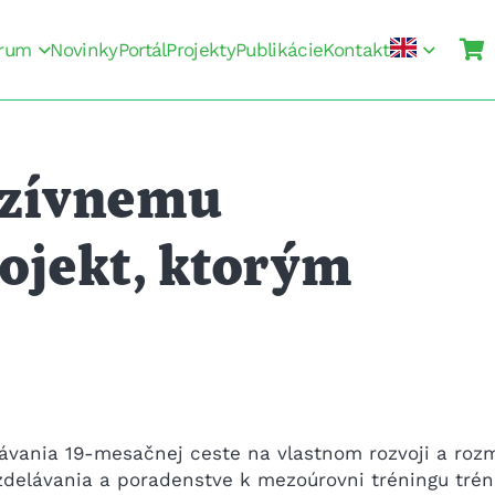
rum
Novinky
Portál
Projekty
Publikácie
Kontakt
uzívnemu
rojekt, ktorým
lávania 19-mesačnej ceste na vlastnom rozvoji a roz
zdelávania a poradenstve k mezoúrovni tréningu trén