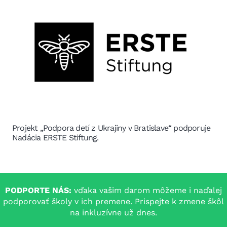
Projekt „Podpora detí z Ukrajiny v Bratislave“ podporuje
Nadácia ERSTE Stiftung.
PODPORTE NÁS:
vďaka vašim darom môžeme i naďalej
podporovať školy v ich premene. Prispejte k zmene škôl
na inkluzívne už dnes.