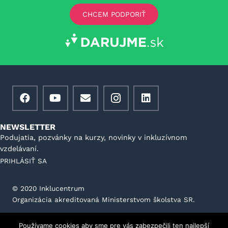
CHCEM PODPORIŤ
NEWSLETTER
Podujatia, pozvánky na kurzy, novinky v inkluzívnom
vzdelávaní.
PRIHLÁSIŤ SA
©️ 2020 Inklucentrum
Organizácia akreditovaná Ministerstvom školstva SR.
Všeobecné podmienky prevádzkovateľa portálu
Používame cookies aby sme pre vás zabezpečili ten najlepší