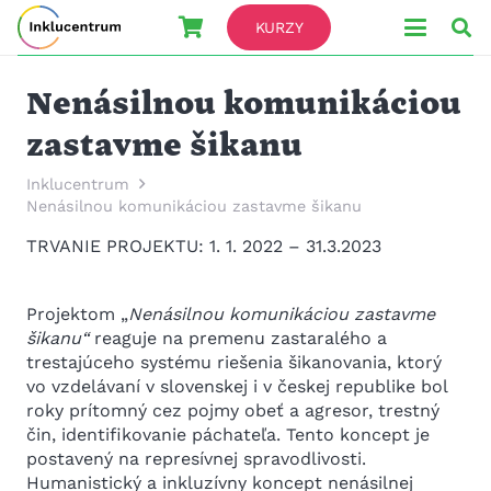
KURZY
Nenásilnou komunikáciou
zastavme šikanu
Inklucentrum
Nenásilnou komunikáciou zastavme šikanu
TRVANIE PROJEKTU: 1. 1. 2022 – 31.3.2023
Projektom „
Nenásilnou komunikáciou zastavme
šikanu“
reaguje na premenu zastaralého a
trestajúceho systému riešenia šikanovania, ktorý
vo vzdelávaní v slovenskej i v českej republike bol
roky prítomný cez pojmy obeť a agresor, trestný
čin, identifikovanie páchateľa. Tento koncept je
postavený na represívnej spravodlivosti.
Humanistický a inkluzívny koncept nenásilnej