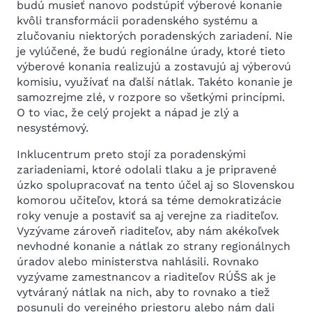
budú musieť nanovo podstúpiť výberové konanie
kvôli transformácii poradenského systému a
zlučovaniu niektorých poradenských zariadení. Nie
je vylúčené, že budú regionálne úrady, ktoré tieto
výberové konania realizujú a zostavujú aj výberovú
komisiu, využívať na ďalší nátlak. Takéto konanie je
samozrejme zlé, v rozpore so všetkými princípmi.
O to viac, že celý projekt a nápad je zlý a
nesystémový.
Inklucentrum preto stojí za poradenskými
zariadeniami, ktoré odolali tlaku a je pripravené
úzko spolupracovať na tento účel aj so Slovenskou
komorou učiteľov, ktorá sa téme demokratizácie
roky venuje a postaviť sa aj verejne za riaditeľov.
Vyzývame zároveň riaditeľov, aby nám akékoľvek
nevhodné konanie a nátlak zo strany regionálnych
úradov alebo ministerstva nahlásili. Rovnako
vyzývame zamestnancov a riaditeľov RÚŠS ak je
vytváraný nátlak na nich, aby to rovnako a tiež
posunuli do verejného priestoru alebo nám dali