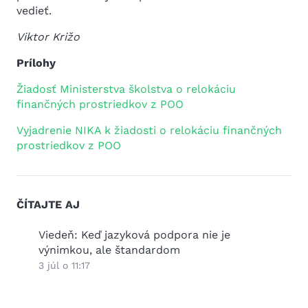
vedieť.
Viktor Križo
Prílohy
Žiadosť Ministerstva školstva o relokáciu
finančných prostriedkov z POO
Vyjadrenie NIKA k žiadosti o relokáciu finančných
prostriedkov z POO
ČÍTAJTE AJ
2026
Viedeň: Keď jazyková podpora nie je
Práz
výnimkou, ale štandardom
25 jú
3 júl o 11:17