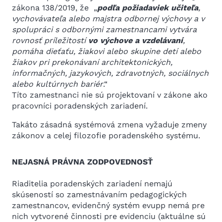
zákona 138/2019, že „
podľa požiadaviek učiteľa
,
vychovávateľa alebo majstra odbornej výchovy a v
spolupráci s odbornými zamestnancami vytvára
rovnosť príležitostí
vo výchove a vzdelávaní
,
pomáha dieťaťu, žiakovi alebo skupine detí alebo
žiakov pri prekonávaní architektonických,
informačných, jazykových, zdravotných, sociálnych
alebo kultúrnych bariér
.“
Títo zamestnanci nie sú projektovaní v zákone ako
pracovníci poradenských zariadení.
Takáto zásadná systémová zmena vyžaduje zmeny
zákonov a celej filozofie poradenského systému.
NEJASNÁ PRÁVNA ZODPOVEDNOSŤ
Riaditelia poradenských zariadení nemajú
skúseností so zamestnávaním pedagogických
zamestnancov, evidenčný systém evupp nemá pre
nich vytvorené činnosti pre evidenciu (aktuálne sú