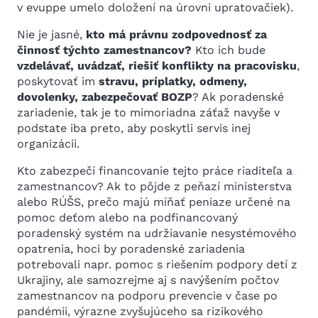
v evuppe umelo doložení na úrovni upratovačiek).
Nie je jasné,
kto má právnu zodpovednosť za
činnosť týchto zamestnancov?
Kto ich bude
vzdelávať, uvádzať, riešiť konflikty na pracovisku
,
poskytovať im
stravu, príplatky, odmeny,
dovolenky, zabezpečovať BOZP
? Ak poradenské
zariadenie, tak je to mimoriadna záťaž navyše v
podstate iba preto, aby poskytli servis inej
organizácii.
Kto zabezpečí financovanie tejto práce riaditeľa a
zamestnancov? Ak to pôjde z peňazí ministerstva
alebo RÚŠS, prečo majú míňať peniaze určené na
pomoc deťom alebo na podfinancovaný
poradenský systém na udržiavanie nesystémového
opatrenia, hoci by poradenské zariadenia
potrebovali napr. pomoc s riešením podpory detí z
Ukrajiny, ale samozrejme aj s navýšením počtov
zamestnancov na podporu prevencie v čase po
pandémii, výrazne zvyšujúceho sa rizikového