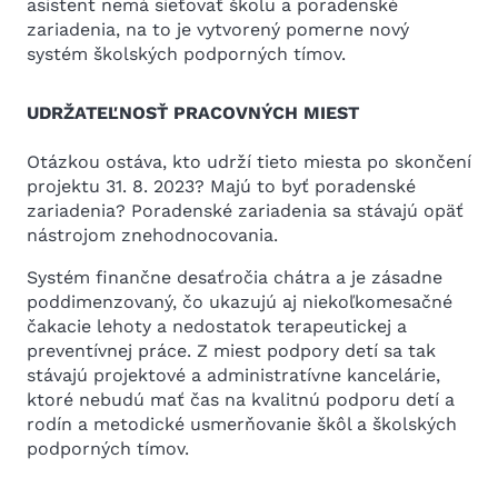
asistent nemá sieťovať školu a poradenské
zariadenia, na to je vytvorený pomerne nový
systém školských podporných tímov.
UDRŽATEĽNOSŤ PRACOVNÝCH MIEST
Otázkou ostáva, kto udrží tieto miesta po skončení
projektu 31. 8. 2023? Majú to byť poradenské
zariadenia? Poradenské zariadenia sa stávajú opäť
nástrojom znehodnocovania.
Systém finančne desaťročia chátra a je zásadne
poddimenzovaný, čo ukazujú aj niekoľkomesačné
čakacie lehoty a nedostatok terapeutickej a
preventívnej práce. Z miest podpory detí sa tak
stávajú projektové a administratívne kancelárie,
ktoré nebudú mať čas na kvalitnú podporu detí a
rodín a metodické usmerňovanie škôl a školských
podporných tímov.