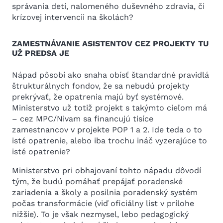
správania detí, nalomeného duševného zdravia, či
krízovej intervencii na školách?
ZAMESTNÁVANIE ASISTENTOV CEZ PROJEKTY TU
UŽ PREDSA JE
Nápad pôsobí ako snaha obísť štandardné pravidlá
štrukturálnych fondov, že sa nebudú projekty
prekrývať, že opatrenia majú byť systémové.
Ministerstvo už totiž projekt s takýmto cieľom má
– cez MPC/Nivam sa financujú tisíce
zamestnancov v projekte POP 1 a 2. Ide teda o to
isté opatrenie, alebo iba trochu ináč vyzerajúce to
isté opatrenie?
Ministerstvo pri obhajovaní tohto nápadu dôvodí
tým, že budú pomáhať prepájať poradenské
zariadenia a školy a posilnia poradenský systém
počas transformácie (viď oficiálny list v prílohe
nižšie). To je však nezmysel, lebo pedagogický