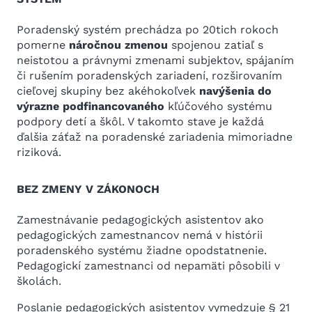
Poradenský systém prechádza po 20tich rokoch
pomerne
náročnou zmenou
spojenou zatiaľ s
neistotou a právnymi zmenami subjektov, spájaním
či rušením poradenských zariadení, rozširovaním
cieľovej skupiny bez akéhokoľvek
navýšenia do
výrazne podfinancovaného
kľúčového systému
podpory detí a škôl. V takomto stave je každá
ďalšia záťaž na poradenské zariadenia mimoriadne
riziková.
BEZ ZMENY V ZÁKONOCH
Zamestnávanie pedagogických asistentov ako
pedagogických zamestnancov nemá v histórii
poradenského systému žiadne opodstatnenie.
Pedagogickí zamestnanci od nepamäti pôsobili v
školách.
Poslanie pedagogických asistentov vymedzuje § 21