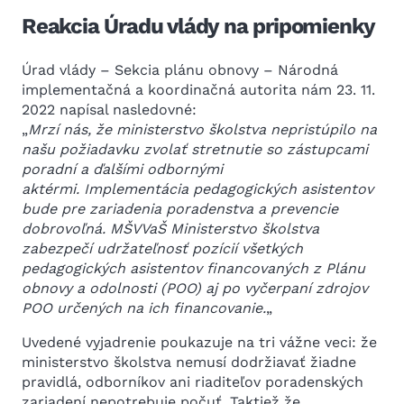
Reakcia Úradu vlády na pripomienky
Úrad vlády – Sekcia plánu obnovy – Národná
implementačná a koordinačná autorita nám 23. 11.
2022 napísal nasledovné:
„
Mrzí nás, že ministerstvo školstva nepristúpilo na
našu požiadavku zvolať stretnutie so zástupcami
poradní a ďalšími odbornými
aktérmi. Implementácia pedagogických asistentov
bude pre zariadenia poradenstva a prevencie
dobrovoľná. MŠVVaŠ Ministerstvo školstva
zabezpečí udržateľnosť pozícií všetkých
pedagogických asistentov financovaných z Plánu
obnovy a odolnosti (POO) aj po vyčerpaní zdrojov
POO určených na ich financovanie.
„
Uvedené vyjadrenie poukazuje na tri vážne veci: že
ministerstvo školstva nemusí dodržiavať žiadne
pravidlá, odborníkov ani riaditeľov poradenských
zariadení nepotrebuje počuť. Taktiež že