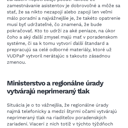
zamestnávanie asistentov je dobrovoľné a môže sa
stať, že sa nikto nezapojí alebo zapojí len veľmi
málo poradní a najvážnejšie je, že takéto opatrenie
musí byť udržateľné, čo znamená, že bude
pokračovať. Kto to udrží za aké peniaze, na úkor
čoho a aký ďalší zmysel majú mať v poradenskom
systéme, či sa k tomu vytvorí ďalší štandard a
prepracujú sa celé odborné materiály, ktoré už
VUDPaP vytvoril nerátajúc s takouto zásadnou
zmenou.
Ministerstvo a regionálne úrady
vytvárajú neprimeraný tlak
Situácia je o to vážnejšia, že regionálne úrady
najmä telefonicky a medzi štyrmi očami vytvárajú
neprimeraný tlak na riaditeľov poradenských
zariadení. Viacerí z nich totiž v týchto týždňoch