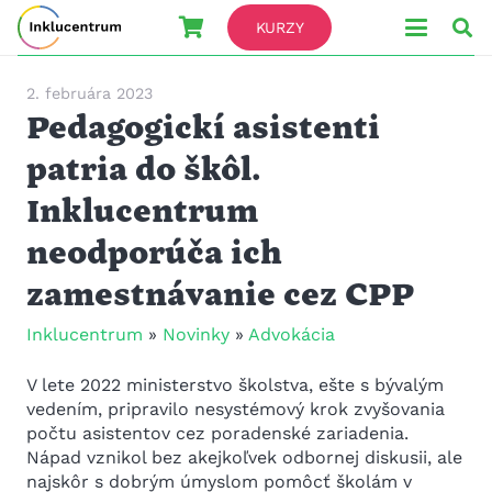
KURZY
2. februára 2023
Pedagogickí asistenti
patria do škôl.
Inklucentrum
neodporúča ich
zamestnávanie cez CPP
Inklucentrum
»
Novinky
»
Advokácia
V lete 2022 ministerstvo školstva, ešte s bývalým
vedením, pripravilo nesystémový krok zvyšovania
počtu asistentov cez poradenské zariadenia.
Nápad vznikol bez akejkoľvek odbornej diskusii, ale
najskôr s dobrým úmyslom pomôcť školám v