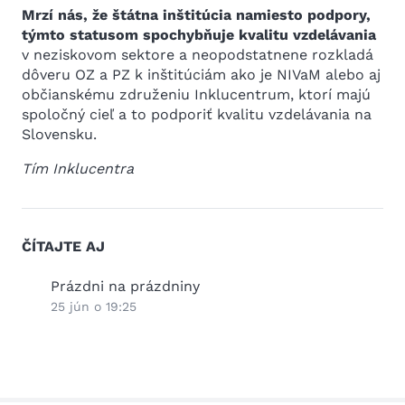
Mrzí nás, že štátna inštitúcia namiesto podpory,
týmto statusom spochybňuje kvalitu vzdelávania
v neziskovom sektore a neopodstatnene rozkladá
dôveru OZ a PZ k inštitúciám ako je NIVaM alebo aj
občianskému združeniu Inklucentrum, ktorí majú
spoločný cieľ a to podporiť kvalitu vzdelávania na
Slovensku.
Tím Inklucentra
ČÍTAJTE AJ
Inklúzia nie je bezmocnosť: Reakcia na
Ako p
mýty o „zlých“ deťoch a agresivite v
na s
školách
hľad
18 jún o 14:39
15 jú