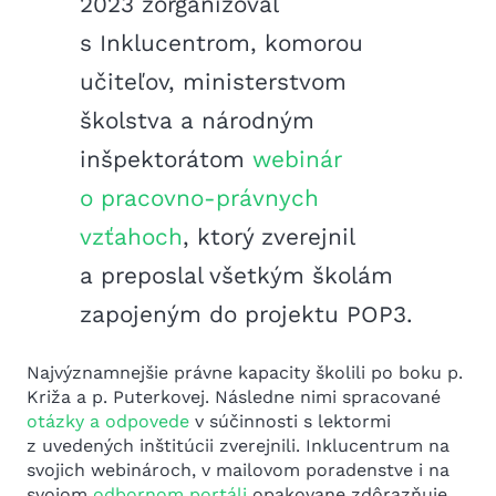
2023 zorganizoval
s Inklucentrom, komorou
učiteľov, ministerstvom
školstva a národným
inšpektorátom
webinár
o pracovno-právnych
vzťahoch
, ktorý zverejnil
a preposlal všetkým školám
zapojeným do projektu POP3.
Najvýznamnejšie právne kapacity školili po boku p.
Križa a p. Puterkovej. Následne nimi spracované
otázky a odpovede
v súčinnosti s lektormi
z uvedených inštitúcii zverejnili. Inklucentrum na
svojich webinároch, v mailovom poradenstve i na
svojom
odbornom portáli
opakovane zdôrazňuje,