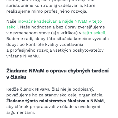
sprístupníme kontrole aj vzdelávania, ktoré
realizujeme mimo profesijného rozvoja.
Naše
inovačné vzdelávania nájde NIVaM v tejto
sekcii
. Naše hodnotenia bez úprav zverejňujeme
v nezmenenom stave (aj s kritikou) v
tejto sekcii
.
Budeme radi, ak by táto situácia konečne vyvolala
dopyt po kontrole kvality vzdelávania
a profesijného rozvoja všetkých poskytovateľov
vrátane NIVaMu.
Žiadame NIVaM o opravu chybných tvrdení
v článku
Keďže článok NIVaMu žiaľ nie je podpísaný,
považujeme ho za stanovisko celej organizácie.
Žiadame týmto ministerstvo školstva a NIVaM
,
aby článok prepracovali v súlade s uvedenými
argumentami.