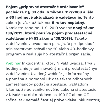
Pojem „prípravné atestačné vzdelávanie“
pochádza z § 39 ods. 6 zákona 317/2009 a išlo
o 60 hodinové aktualizačné vzdelávanie.
Tento
zákon je však už takmer
5 rokov neplatný
.
Namiesto toho bol 1. 9. 2019 vydaný
nový zákon
138/2019, ktorý používa pojem predatestačné
vzdelávanie (§ 53 zákona 138/2019).
Takéto
vzdelávanie v uvedenom paragrafe predpokladá
ministerstvom schválený 20 alebo 40-hodinový
program a realizuje ho atestačná organizácia.
Webinár
Inklucentra, ktorý NIVaM uvádza, trvá 3
hodiny a nie je ani inovačným ani predatestačným
vzdelávaním. Uvedený webinár je informačný
a pomáha a pomohol už desiatkam odborných
zamestnancov podať si atestáciu (vzhľadom
k tomu, že od vzniku nového zákona si atestáciu
v NIVaMe urobilo rádovo asi 100 PZ alebo OZ
ročne, tak nemalá časť aj práve vďaka Inklucentru).