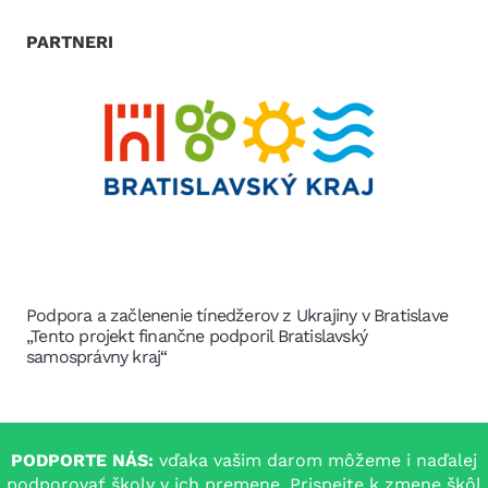
PARTNERI
Projekt Trauma rešpektujúci prístup a inkluzívne
vzdelávanie je podporený grantovým programom Spolu
pre deti od Karpatskej nadácie a UNICEF
PODPORTE NÁS:
vďaka vašim darom môžeme i naďalej
podporovať školy v ich premene. Prispejte k zmene škôl