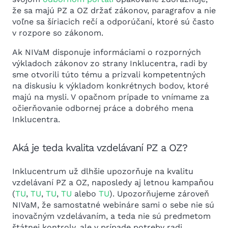
že sa majú PZ a OZ držať zákonov, paragrafov a nie
voľne sa šíriacich rečí a odporúčaní, ktoré sú často
v rozpore so zákonom.
Ak NIVaM disponuje informáciami o rozporných
výkladoch zákonov zo strany Inklucentra, radi by
sme otvorili túto tému a prizvali kompetentných
na diskusiu k výkladom konkrétnych bodov, ktoré
majú na mysli. V opačnom prípade to vnímame za
očierňovanie odbornej práce a dobrého mena
Inklucentra.
Aká je teda kvalita vzdelávaní PZ a OZ?
Inklucentrum už dlhšie upozorňuje na kvalitu
vzdelávaní PZ a OZ, naposledy aj letnou kampaňou
(
TU
,
TU
,
TU
,
TU
alebo
TU
). Upozorňujeme zároveň
NIVaM, že samostatné webináre sami o sebe nie sú
inovačným vzdelávaním, a teda nie sú predmetom
štátnej kontroly, ale v prípade potreby radi