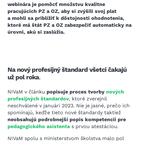
webinára je pomôcť množstvu kvalitne
pracujúcich PZ a OZ, aby si zvýšili svoj plat
a mohli sa priblížiť k dôstojnosti ohodnotenia,
ktoré má štát PZ a OZ zabezpečiť automaticky na
úrovni, akú si zaslúžia.
Na nový profesijný štandard všetci čakajú
už pol roka
.
NIVaM v článku
popisuje proces tvorby
nových
profesijných štandardov
, ktoré zverejnil
neschválené v januári 2023. Nie je jasné, prečo ich
spomínajú, keďže tieto nové štandardy taktiež
neobsahujú podrobnejší popis kompetencií pre
pedagogického asistenta
s prvou atestáciou.
NIVaM spolu s ministerstvom školstva malo pol