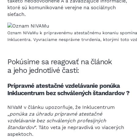
takéto neodôvodnené A a zavádzajúce informácie,
ktoré sú komunikované verejne na sociálnych
sieťach.
Oznam NIVaMu k prípravenému atestačnému konaniu spomína 
Inklucentra. Vyvraciame nesprávne trvrdenia, ktorými toto vzd
Pokúsime sa reagovať na článok
a jeho jednotlivé časti:
Prípravné atestačné vzdelávanie ponúka
Inklucentrum bez schválených štandardov ?
NIVaM v článku upozorňuje, že Inklucentrum
„
ponúka za úhradu prípravné atestačné
vzdelávanie bez schválených profesijných
štandardov
“. Táto veta je nepravdivá vo viacerých
aspektoch.