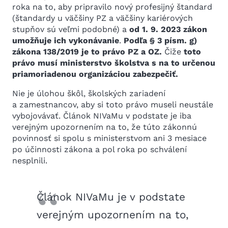
roka na to, aby pripravilo nový profesijný štandard
(štandardy u väčšiny PZ a väčšiny kariérových
stupňov sú veľmi podobné) a
od 1. 9. 2023 zákon
umožňuje ich vykonávanie
.
Podľa § 3 písm. g)
zákona 138/2019 je to právo PZ a OZ.
Čiže
toto
právo musí ministerstvo školstva s na to určenou
priamoriadenou organizáciou zabezpečiť.
Nie je úlohou škôl, školských zariadení
a zamestnancov, aby si toto právo museli neustále
vybojovávať. Článok NIVaMu v podstate je iba
verejným upozornením na to, že túto zákonnú
povinnosť si spolu s ministerstvom ani 3 mesiace
po účinnosti zákona a pol roka po schválení
nesplnili.
Článok NIVaMu je v podstate
verejným upozornením na to,