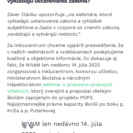
vykladajú ustanovania zákona?
Záver článku upozorňuje „
na webináre, ktoré
vykladajú ustanovenia zákona a vyhlášok
subjektívne a často v rozpore so znením zákona,
zavádzajú a vytvárajú neistotu.
“
Za Inklucentrum chceme vyjadriť presvedčenie, že
v našich webinároch a vzdelávaniach poskytujeme
kvalitné a objektívne informácie, čo dokazuje aj
fakt, že NIVaM len nedávno 14. júla 2023
zorganizoval s Inklucentrom, komorou učiteľov,
ministerstvom školstva a národným
inšpektorátom
webinár o pracovno-právnych
vzťahoch
, ktorý zverejnil a preposlal všetkým
školám zapojeným do projektu POP3.
Najvýznamnejšie právne kapacity školili po boku p.
Križa a p. Puterkovej.
NIVaM len nedávno 14. júla