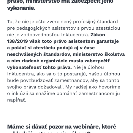
právo, ministerstvo má zabezpečiť jeho
vykonanie.
To, že nie je ešte zverejnený profesijný štandard
pre pedagogických asistentov s prvou atestáciou
nie je zodpovednosťou Inklucentra.
Zákon
138/2019 však toto právo asistentom garantuje
a pokiaľ si atestáciu podajú aj v čase
neschválených štandardov, ministerstvo školstva
a ním riadené organizácie musia zabezpečiť
vykonateľnosť tohto práva.
Nie je úlohou
Inklucentra, ako sa o to postarajú, našou úlohou
bude povzbudzovať zamestnancov, aby sa tohto
svojho práva dožadovali. My radšej ako hovoríme
o inklúzii sa snažíme pomáhať zamestnancom ju
napĺňať.
Máme si dávať pozor na webináre, ktoré