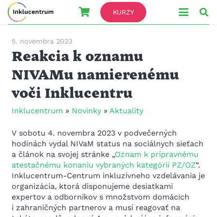
KURZY
5. novembra 2023
Reakcia k oznamu
NIVAMu namierenému
voči Inklucentru
Inklucentrum
»
Novinky
»
Aktuality
V sobotu 4. novembra 2023 v podvečerných
hodinách vydal NIVaM status na sociálnych sieťach
a článok na svojej stránke „
Oznam k prípravnému
atestačnému konaniu vybraných kategórií PZ/OZ
“.
Inklucentrum-Centrum inkluzívneho vzdelávania je
organizácia, ktorá disponujeme desiatkami
expertov a odborníkov s množstvom domácich
i zahraničných partnerov a musí reagovať na