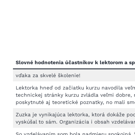
Slovné hodnotenia účastníkov k lektorom a sp
vďaka za skvelé školenie!
Lektorka hneď od začiatku kurzu navodila veľm
technickej stránky kurzu zvládla veľmi dobre, 
poskytnuté aj teoretické poznatky, no mali sm
Zuzka je vynikajúca lektorka, ktorá dokáže po
vyskúšal to sám. Organizácia i obsah vzdeláva
So vzdelávaním som bola nadmieru spokojná. V 