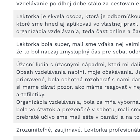
Vzdelávanie po dlhej dobe stálo za cestovani
Lektorka je skvelá osoba, ktorá je odborníčk
ktoré sme hneď aj aplikovali vo vlastnej prax
organízácia vzdelávania, teda časť online a ča
Lektorka bola super, mali sme vďaka nej veľmi
že to bol naozaj zmysluplný čas pre seba, od
Úžasní ľudia s úžasnými nápadmi, ktorí mi dali
Obsah vzdelávania naplnil moje očakávania. Ja
pripravené, bola ochotná rozoberať s nami dan
si máme dávať pozor, ako máme reagovať v neja
artefiletiky.
Organizácia vzdelávania, bola za mňa výborná.
bolo vo štvrtok a prezenčné v sobotu, mali sme 
prebraté učivo sme mali ešte v pamäti a na to 
Zrozumiteľné, zaujímavé. Lektorka profesionál