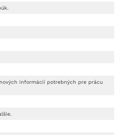
búk.
nových informácií potrebných pre prácu
lšie.