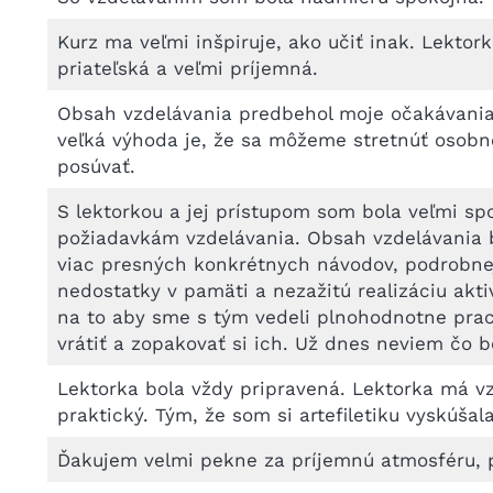
Kurz ma veľmi inšpiruje, ako učiť inak. Lektor
priateľská a veľmi príjemná.
Obsah vzdelávania predbehol moje očakávania, 
veľká výhoda je, že sa môžeme stretnúť osobne 
posúvať.
S lektorkou a jej prístupom som bola veľmi spo
požiadavkám vzdelávania. Obsah vzdelávania b
viac presných konkrétnych návodov, podrobnejš
nedostatky v pamäti a nezažitú realizáciu akti
na to aby sme s tým vedeli plnohodnotne prac
vrátiť a zopakovať si ich. Už dnes neviem čo b
Lektorka bola vždy pripravená. Lektorka má vzd
praktický. Tým, že som si artefiletiku vyskúš
Ďakujem velmi pekne za príjemnú atmosféru, p