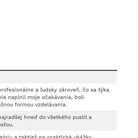
rofesionálne a ľudsky zároveň, čo sa týka
nia naplnil moje očakávania, boli
ožnou formou vzdelávania.
ajradšej hneď do všetkého pustil a
osťou.
óriu a taktiež na praktické ukážky.