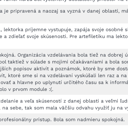
ka je pripravená a naozaj sa vyzná v danej oblasti, m
lektorka príjemne vystupuje, zapája svoje osobné sk
a zdieľať svoje skúsenosti. Pre artefiletiku ma lekt
kojná. Organizácia vzdelávania bola tiež na dobrej ú
ol taktiež v súlade s mojimi očakávaniami a bola s
ích popisov aktivít a poznámok, ktoré by sme dostal
vít, ktoré sme si na vzdelávaní vyskúšali len raz a 
ovať a hlavne po uplynutí určitého času sa k infor
olo v prvom module :(.
elanie a veľa skúseností z danej oblasti a veľmi ľud
ala na sebe, tak som mala väčšiu odvahu využiť ju na
rofesionálny pristup. Bola som nadmieru spokojná.