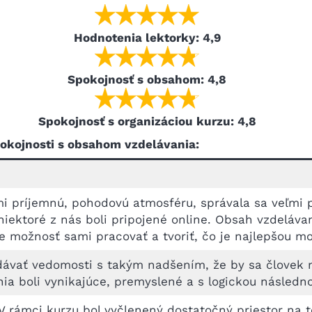
Hodnotenia lektorky: 4,9
Spokojnosť s obsahom: 4,8
Spokojnosť s organizáciou kurzu: 4,8
okojnosti s obsahom vzdelávania:
i príjemnú, pohodovú atmosféru, správala sa veľmi p
niektoré z nás boli pripojené online. Obsah vzdeláva
e možnosť sami pracovať a tvoriť, čo je najlepšou m
dávať vedomosti s takým nadšením, že by sa človek n
nia boli vynikajúce, premyslené a s logickou následn
rámci kurzu bol vyčlenený dostatočný priestor na te