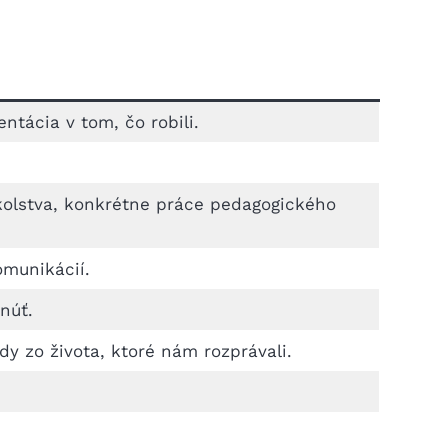
tácia v tom, čo robili.
 školstva, konkrétne práce pedagogického
omunikácií.
núť.
dy zo života, ktoré nám rozprávali.