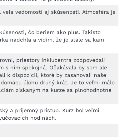
á veľa vedomostí aj skúseností. Atmosféra je
úsenosti, čo beriem ako plus. Takisto
orka nadchla a vidím, že je stále sa kam
rovni, priestory inklucentra zodpovedali
om s ním spokojná. Očakávala by som ale
i k dispozícii, ktoré by zasanovali naše
na domácu úlohu druhý krát. Je to veľmi málo
máciám získaným na kurze sa plnohodnotne
ský a príjemný prístup. Kurz bol veľmi
 vyučovacích hodinách.