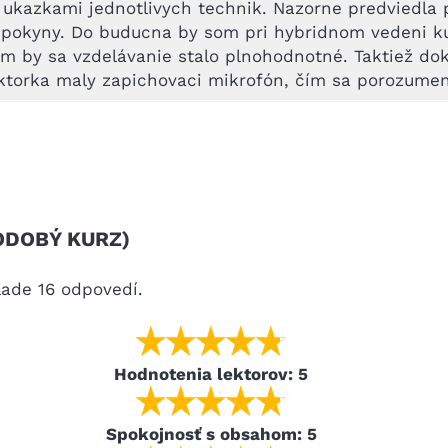
mi ukazkami jednotlivych technik. Nazorne predviedla
 pokyny. Do buducna by som pri hybridnom vedeni kur
čím by sa vzdelávanie stalo plnohodnotné. Taktiež dok
ktorka maly zapichovaci mikrofón, čím sa porozumen
ODOBÝ KURZ)
lade 16 odpovedí.
Hodnotenia lektorov: 5
Spokojnosť s obsahom: 5