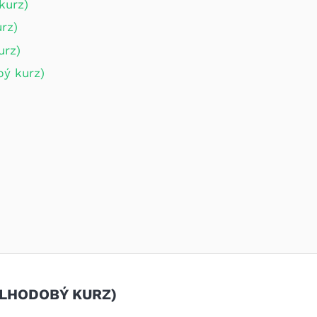
kurz)
rz)
urz)
bý kurz)
DLHODOBÝ KURZ)