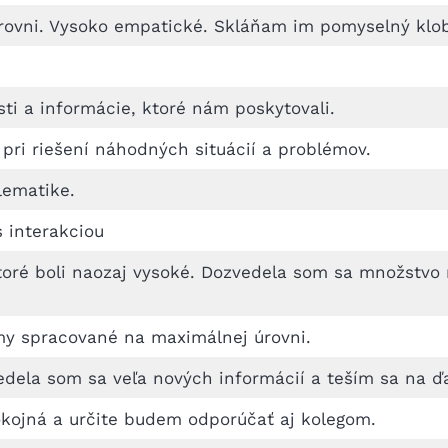
 úrovni. Vysoko empatické. Skláňam im pomyselný klo
sti a informácie, ktoré nám poskytovali.
 pri riešení náhodných situácií a problémov.
lematike.
 interakciou
oré boli naozaj vysoké. Dozvedela som sa množstvo 
my spracované na maximálnej úrovni.
dela som sa veľa nových informácií a teším sa na ďa
okojná a určite budem odporúčať aj kolegom.