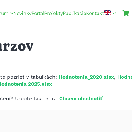
rum
Novinky
Portál
Projekty
Publikácie
Kontakt
urzov
te pozrieť v tabuľkách:
Hodnotenia_2020.xlsx
,
Hodno
Hodnotenia 2025.xlsx
nčení? Urobte tak teraz:
Chcem ohodnotiť
.