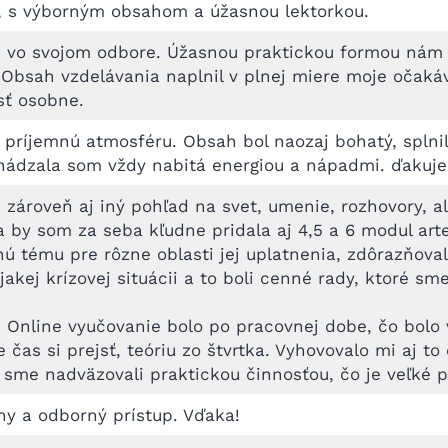
e, s výborným obsahom a úžasnou lektorkou.
ou vo svojom odbore. Úžasnou praktickou formou nám
i. Obsah vzdelávania naplnil v plnej miere moje očak
sť osobne.
 príjemnú atmosféru. Obsah bol naozaj bohatý, splnil
chádzala som vždy nabitá energiou a nápadmi. ďakuj
 zároveň aj iný pohľad na svet, umenie, rozhovory, a
 by som za seba kľudne pridala aj 4,5 a 6 modul arte
ú tému pre rôzne oblasti jej uplatnenia, zdôrazňoval
kej krízovej situácii a to boli cenné rady, ktoré sm
 Online vyučovanie bolo po pracovnej dobe, čo bolo v
čas si prejsť, teóriu zo štvrtka. Vyhovovalo mi aj to
sme nadväzovali praktickou činnosťou, čo je veľké pl
ny a odborný prístup. Vďaka!