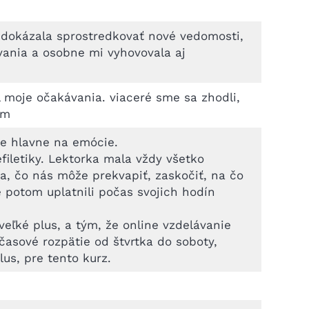
 dokázala sprostredkovať nové vedomosti,
ávania a osobne mi vyhovovala aj
 moje očakávania. viaceré sme sa zhodli,
em
le hlavne na emócie.
filetiky. Lektorka mala vždy všetko
a, čo nás môže prekvapiť, zaskočiť, na čo
e potom uplatnili počas svojich hodín
eľké plus, a tým, že online vzdelávanie
 časové rozpätie od štvrtka do soboty,
us, pre tento kurz.