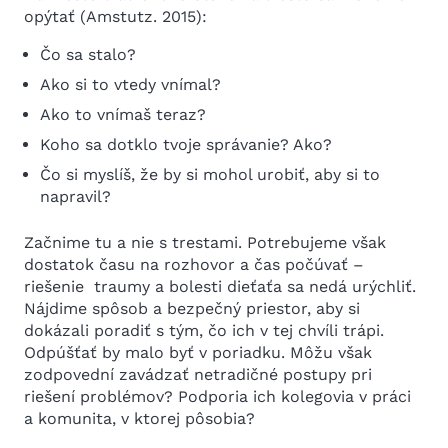
opýtať (Amstutz. 2015):
Čo sa stalo?
Ako si to vtedy vnímal?
Ako to vnímaš teraz?
Koho sa dotklo tvoje správanie? Ako?
Čo si myslíš, že by si mohol urobiť, aby si to
napravil?
Začnime tu a nie s trestami. Potrebujeme však
dostatok času na rozhovor a čas počúvať –
riešenie traumy a bolesti dieťaťa sa nedá urýchliť.
Nájdime spôsob a bezpečný priestor, aby si
dokázali poradiť s tým, čo ich v tej chvíli trápi.
Odpúšťať by malo byť v poriadku. Môžu však
zodpovední zavádzať netradičné postupy pri
riešení problémov? Podporia ich kolegovia v práci
a komunita, v ktorej pôsobia?