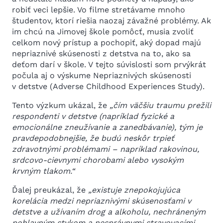
robiť veci lepšie. Vo filme stretávame mnoho
študentov, ktorí riešia naozaj závažné problémy. Ak
im chcú na Jimovej škole pomôcť, musia zvoliť
celkom nový prístup a pochopiť, aký dopad majú
nepriaznivé skúsenosti z detstva na to, ako sa
deťom darí v škole. V tejto súvislosti som prvýkrát
počula aj o výskume Nepriaznivých skúsenosti
v detstve (Adverse Childhood Experiences Study).
Tento výzkum ukázal, že
„čím väčšiu traumu prežili
respondenti v detstve (napríklad fyzické a
emocionálne zneužívanie a zanedbávanie), tým je
pravdepodobnejšie, že budú neskôr trpieť
zdravotnými problémami – napríklad rakovinou,
srdcovo-cievnymi chorobami alebo vysokým
krvným tlakom.“
Ďalej preukázal, že
„existuje znepokojujúca
korelácia medzi nepriaznivými skúsenosťami v
detstve a užívaním drog a alkoholu, nechráneným
pohlavným stykom a nesprávnymi stravovacími