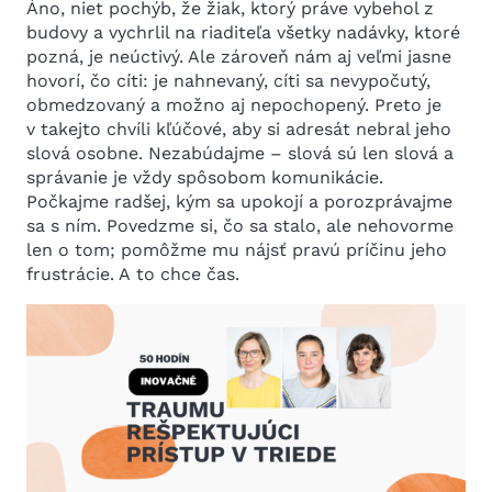
Áno, niet pochýb, že žiak, ktorý práve vybehol z
budovy a vychrlil na riaditeľa všetky nadávky, ktoré
pozná, je neúctivý. Ale zároveň nám aj veľmi jasne
hovorí, čo cíti: je nahnevaný, cíti sa nevypočutý,
obmedzovaný a možno aj nepochopený. Preto je
v takejto chvíli kľúčové, aby si adresát nebral jeho
slová osobne. Nezabúdajme – slová sú len slová a
správanie je vždy spôsobom komunikácie.
Počkajme radšej, kým sa upokojí a porozprávajme
sa s ním. Povedzme si, čo sa stalo, ale nehovorme
len o tom; pomôžme mu nájsť pravú príčinu jeho
frustrácie. A to chce čas.