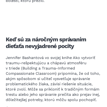
bolesti, ktorú prežili.
Keď sú za náročným správaním
dieťaťa nevyjadrené pocity
Jennifer Bashantová vo svojej knihe Ako vytvoriť
traumu-rešpektujúcu a chápavú atmosféru
v triede (Building a Trauma-Informed
Compassionate Classroom) pripomína, že od toho,
akým spôsobom si učiteľ vysvetľuje správanie
problematického žiaka, závisí riešenie situácie,
ktoré zvolí. Môže sa prikloniť k tradičným formám
trestu alebo jeho správanie prečíta ako prejav inej,
dôležitejšej potreby, ktorú môžu spolu pochopiť.