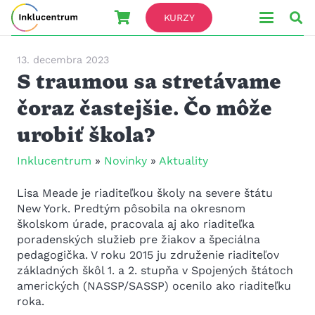
KURZY
13. decembra 2023
S traumou sa stretávame
čoraz častejšie. Čo môže
urobiť škola?
Inklucentrum
»
Novinky
»
Aktuality
Lisa Meade je riaditeľkou školy na severe štátu
New York. Predtým pôsobila na okresnom
školskom úrade, pracovala aj ako riaditeľka
poradenských služieb pre žiakov a špeciálna
pedagogička. V roku 2015 ju združenie riaditeľov
základných škôl 1. a 2. stupňa v Spojených štátoch
amerických (NASSP/SASSP) ocenilo ako riaditeľku
roka.