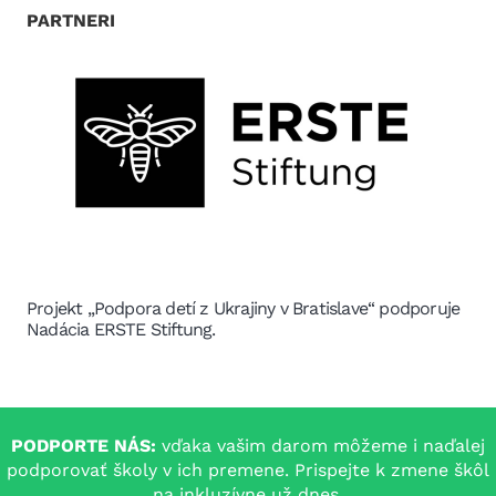
PARTNERI
Projekt „Podpora detí z Ukrajiny v Bratislave“ podporuje
Nadácia ERSTE Stiftung.
PODPORTE NÁS:
vďaka vašim darom môžeme i naďalej
podporovať školy v ich premene. Prispejte k zmene škôl
na inkluzívne už dnes.