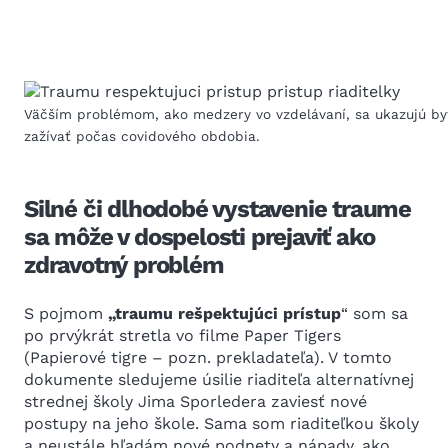
Väčším problémom, ako medzery vo vzdelávaní, sa ukazujú by
zažívať počas covidového obdobia.
Silné či dlhodobé vystavenie traume
sa môže v dospelosti prejaviť ako
zdravotný problém
S pojmom
„traumu rešpektujúci prístup
“ som sa
po prvýkrát stretla vo filme Paper Tigers
(Papierové tigre – pozn. prekladateľa). V tomto
dokumente sledujeme úsilie riaditeľa alternatívnej
strednej školy Jima Sporledera zaviesť nové
postupy na jeho škole. Sama som riaditeľkou školy
a neustále hľadám nové podnety a nápady, ako