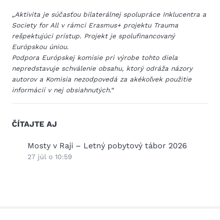
„Aktivita je súčasťou bilaterálnej spolupráce Inklucentra a
Society for All v rámci Erasmus+ projektu Trauma
rešpektujúci prístup. Projekt je spolufinancovaný
Európskou úniou.
Podpora Európskej komisie pri výrobe tohto diela
nepredstavuje schválenie obsahu, ktorý odráža názory
autorov a Komisia nezodpovedá za akékoľvek použitie
informácií v nej obsiahnutých.“
ČÍTAJTE AJ
:
Mosty v Raji – Letný pobytový tábor 2026
Viede
výni
27 júl o 10:59
3 júl 