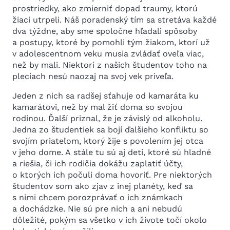
prostriedky, ako zmierniť dopad traumy, ktorú
žiaci utrpeli. Náš poradenský tím sa stretáva každé
dva týždne, aby sme spoločne hľadali spôsoby
a postupy, ktoré by pomohli tým žiakom, ktorí už
v adolescentnom veku musia zvládať oveľa viac,
než by mali. Niektorí z našich študentov toho na
pleciach nesú naozaj na svoj vek priveľa.
Jeden z nich sa radšej sťahuje od kamaráta ku
kamarátovi, než by mal žiť doma so svojou
rodinou. Ďalší priznal, že je závislý od alkoholu.
Jedna zo študentiek sa bojí ďalšieho konfliktu so
svojím priateľom, ktorý žije s povolením jej otca
v jeho dome. A stále tu sú aj deti, ktoré sú hladné
a riešia, či ich rodičia dokážu zaplatiť účty,
o ktorých ich počuli doma hovoriť. Pre niektorých
študentov som ako zjav z inej planéty, keď sa
s nimi chcem porozprávať o ich známkach
a dochádzke. Nie sú pre nich a ani nebudú
dôležité, pokým sa všetko v ich živote točí okolo