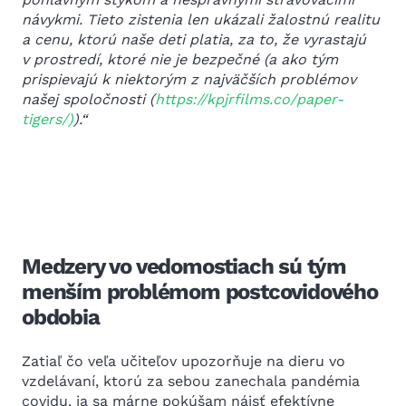
návykmi. Tieto zistenia len ukázali žalostnú realitu
a cenu, ktorú naše deti platia, za to, že vyrastajú
v prostredí, ktoré nie je bezpečné (a ako tým
prispievajú k niektorým z najväčších problémov
našej spoločnosti (
https://kpjrfilms.co/paper-
tigers/)
).“
Medzery vo vedomostiach sú tým
menším problémom postcovidového
obdobia
Zatiaľ čo veľa učiteľov upozorňuje na dieru vo
vzdelávaní, ktorú za sebou zanechala pandémia
covidu, ja sa márne pokúšam nájsť efektívne