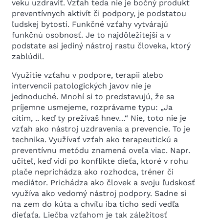
veku uzdraviť. Vzťah teda nie je bočný produkt
preventívnych aktivít či podpory, je podstatou
ľudskej bytosti. Funkčné vzťahy vytvárajú
funkčnú osobnosť. Je to najdôležitejší a v
podstate asi jediný nástroj rastu človeka, ktorý
zablúdil.
Využitie vzťahu v podpore, terapii alebo
intervencii patologických javov nie je
jednoduché. Mnohí si to predstavujú, že sa
príjemne usmejeme, rozprávame typu: „Ja
cítim, .. keď ty prežívaš hnev…“ Nie, toto nie je
vzťah ako nástroj uzdravenia a prevencie. To je
technika. Využívať vzťah ako terapeutickú a
preventívnu metódu znamená oveľa viac. Napr.
učiteľ, keď vidí po konflikte dieťa, ktoré v rohu
plače neprichádza ako rozhodca, tréner či
mediátor. Prichádza ako človek a svoju ľudskosť
využíva ako vedomý nástroj podpory. Sadne si
na zem do kúta a chvíľu iba ticho sedí vedľa
dieťaťa. Liečba vzťahom je tak záležitosť