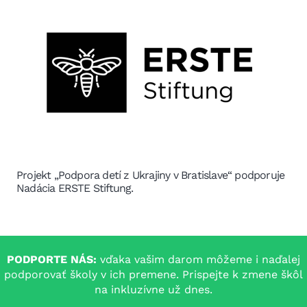
Podpora a začlenenie tínedžerov z Ukrajiny v Bratislave
„Tento projekt finančne podporil Bratislavský
samosprávny kraj“
PODPORTE NÁS:
vďaka vašim darom môžeme i naďalej
podporovať školy v ich premene. Prispejte k zmene škôl
na inkluzívne už dnes.