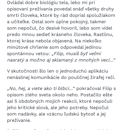
Ovládal dobre biológiu tela, lebo mi pri
opisovaní prežívania povedal snáď všetky druhy
smrti človeka, ktoré by rád doprial spolužiakom
a učiteľke. Ostal som úplne pokojný, takmer
som nepočul, čo desivé hovoril, lebo som videl
predo mnou sedieť krásneho človeka. Rastlinu,
ktorej krása nebola objavená. Na niekoľko
minútové chŕlenie som odpovedal jedinou
spontánnou vetou: „
Filip, musíš byť veľmi
nasratý a možno aj sklamaný z mnohých vecí…
“
V skutočnosti šlo len o jednoduchú aplikáciu
nenásilnej komunikácie do pouličnej žirafej reči.
„
No, hej, a viete ako tí blbci…
“ pokračoval Filip s
opisom zlého sveta okolo neho. Postačilo ešte
asi 5 obdobných mojich reakcií, ktoré nepočuli
jeho kritické slová, ale jeho potreby. Nepočul
som nadávky, ale vzácnu ľudskú bytosť a jej
prežívanie.