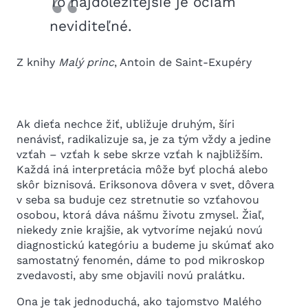
To najdôležitejšie je očiam
neviditeľné.
Z knihy
Malý princ
, Antoin de Saint-Exupéry
Ak dieťa nechce žiť, ubližuje druhým, šíri
nenávisť, radikalizuje sa, je za tým vždy a jedine
vzťah – vzťah k sebe skrze vzťah k najbližším.
Každá iná interpretácia môže byť plochá alebo
skôr biznisová. Eriksonova dôvera v svet, dôvera
v seba sa buduje cez stretnutie so vzťahovou
osobou, ktorá dáva nášmu životu zmysel. Žiaľ,
niekedy znie krajšie, ak vytvoríme nejakú novú
diagnostickú kategóriu a budeme ju skúmať ako
samostatný fenomén, dáme to pod mikroskop
zvedavosti, aby sme objavili novú pralátku.
Ona je tak jednoduchá, ako tajomstvo Malého