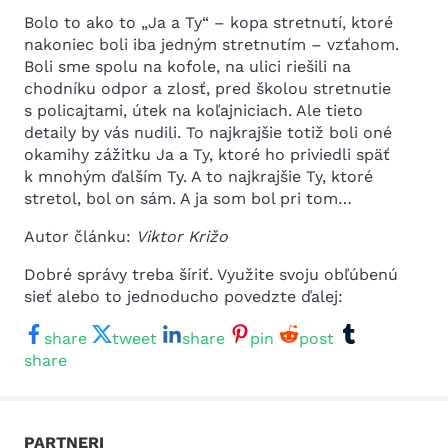
Bolo to ako to „Ja a Ty“ – kopa stretnutí, ktoré
nakoniec boli iba jedným stretnutím – vzťahom.
Boli sme spolu na kofole, na ulici riešili na
chodníku odpor a zlosť, pred školou stretnutie
s policajtami, útek na koľajniciach. Ale tieto
detaily by vás nudili. To najkrajšie totiž boli oné
okamihy zážitku Ja a Ty, ktoré ho priviedli späť
k mnohým ďalším Ty. A to najkrajšie Ty, ktoré
stretol, bol on sám. A ja som bol pri tom…
Autor článku:
Viktor Križo
Dobré správy treba šíriť. Využite svoju obľúbenú
sieť alebo to jednoducho povedzte ďalej:
share
tweet
share
pin
post
share
PARTNERI