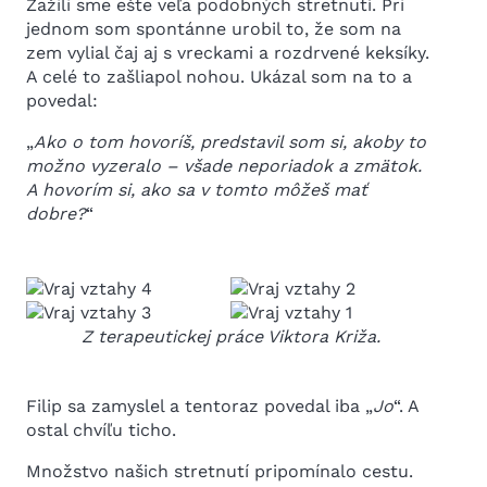
Zažili sme ešte veľa podobných stretnutí. Pri
jednom som spontánne urobil to, že som na
zem vylial čaj aj s vreckami a rozdrvené keksíky.
A celé to zašliapol nohou. Ukázal som na to a
povedal:
„
Ako o tom hovoríš, predstavil som si, akoby to
možno vyzeralo – všade neporiadok a zmätok.
A hovorím si, ako sa v tomto môžeš mať
dobre?
“
Z terapeutickej práce Viktora Križa.
Filip sa zamyslel a tentoraz povedal iba „
Jo
“. A
ostal chvíľu ticho.
Množstvo našich stretnutí pripomínalo cestu.