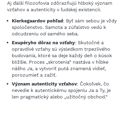
Aj ďalší filozofovia zdôrazňujú hlboký význam
vzťahov a autenticity v ľudskej existencii.
Kierkegaardov pohľad
: Byť sám sebou je vždy
spoločenstvo. Samota a zúfalstvo vedú k
odcudzeniu od samého seba.
Exupéryho dôraz na vzťahy
: Skutočné a
opravdivé vzťahy sú výsledkom trpezlivého
budovania, ktoré sa deje každý deň o kúsok
bližšie. Proces „skrotenia“ nastáva v hĺbke
nášho Ja, a vytvoriť putá znamená vidieť,
porozumieť a zažiť.
Význam autenticity vzťahov
: Čokoľvek, čo
nevedie k autentickému spojeniu Ja a Ty, je
len pragmatický alebo „užitočný obchod.“