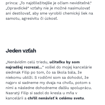
princa: „To najdôležitejšie je očiam neviditeľné.“
„Opravdické“ vzťahy nie je možné nasimulovať
ani destilovať, aby sme vyrobili chemický liek na
samotu, agresivitu či úzkosť.
Jeden vzťah
„Nenávidím celú triedu,
učiteľku by som
najradšej rozrezal…
“ vošiel do mojej kancelárie
siedmak Filip po tom, čo sa škola bála, že
niekomu ublíži. S rodičmi som sa dohodol, že
najprv si sadneme my dvaja na chvíľu, potom s
nimi a následne dohodneme ďalšiu spoluprácu.
Nasratý Filip si sadol do kresla u mňa v
kancelárii a
chŕlil nenávisť k celému svetu
.