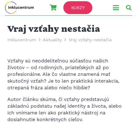
KURZY
Vraj vzťahy nestačia
Inklucentrum
Aktuality
Vraj vzťahy nestačia
Vzťahy sú neoddeliteľnou súčasťou našich
životov – od rodinných, priateľských až po
profesionálne. Ale čo vlastne znamená mať
skutočný vzťah? Je to len praktická interakcia,
otrepaná fráza alebo niečo hlbšie?
Autor článku skúma, či vzťahy predstavujú
základnú podstatu našej identity a života, alebo
ich vnímame len ako praktický nástroj na
dosiahnutie konkrétnych cieľov.