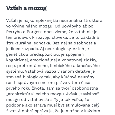
Vzťah a mozog
Vzťah je najkomplexnejšia neuronálna štruktúra
vo vývine nášho mozgu. Od Bowlbyho až po
Perryho a Porgesa dnes vieme, že vzťah nie je
len prídavok k rozvoju človeka. Je to základná
štrukturálna jednotka. Bez nej sa osobnosť a
jedinec rozpadá. Aj neurologicky. Vzťah je
genetickou predispozíciou, je spojením
kognitívnej, emocionálnej a konatívnej zložky,
resp. prefrontálneho, limbického a kmeňového
systému. Vzťahová väzba v ranom detstve je
stavaná biologicky tak, aby kľúčové neuróny
rástli správnym smerom práve v tom čase
prvého roku života. Tam sa tvorí osobonostná
„architektúra“ celého mozgu. Avšak „závislosť“
mozgu od vzťahov Ja a Ty je tak veľká, že
podobne ako strava musí byť stimulovaná celý
život. A dobrá správa je, že ju možno v každom