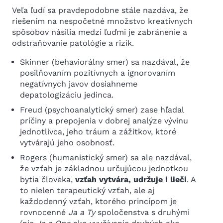
Veľa ľudí sa pravdepodobne stále nazdáva, že
riešením na nespočetné množstvo kreatívnych
spôsobov násilia medzi ľuďmi je zabránenie a
odstraňovanie patológie a rizík.
Skinner (behaviorálny smer) sa nazdával, že
posilňovaním pozitívnych a ignorovaním
negatívnych javov dosiahneme
depatologizáciu jedinca.
Freud (psychoanalytický smer) zase hľadal
príčiny a prepojenia v dobrej analýze vývinu
jednotlivca, jeho tráum a zážitkov, ktoré
vytvárajú jeho osobnosť.
Rogers (humanistický smer) sa ale nazdával,
že vzťah je základnou určujúcou jednotkou
bytia človeka,
vzťah vytvára, udržuje i lieči
. A
to nielen terapeutický vzťah, ale aj
každodenný vzťah, ktorého princípom je
rovnocenné
Ja a Ty
spoločenstva s druhými