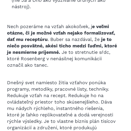
(nie
Ja a Ono
ako využívanie druhých ako
nástroj).
Nech pozeráme na vzťah akokoľvek, j
e veľmi
otázne, či je možné vzťah nejako formalizovať,
dať mu receptúru
. Buber sa nazdával, že
je to
niečo posvätné, akési ticho medzi ľuďmi, ktoré
je nesmierne príjemné.
Je to stretnutie sŕdc,
ktoré Rosenberg v nenásilnej komunikácii
označil ako tanec.
Dnešný svet namiesto žitia vzťahov ponúka
programy, metodiky, pracovné listy, techniky.
Redukuje vzťah na recept. Redukuje ho na
ovládateľný priestor toho skúsenejšieho. Dáva
mu nádych rýchleho, instantného riešenia,
ktoré je ľahko replikovateľné a dodá verejnosti
rýchle výsledky. Je to vlastne biznis plán tisícov
organizácií a združení, ktoré produkujú