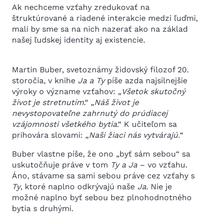
Ak nechceme vzťahy zredukovať na
štruktúrované a riadené interakcie medzi ľuďmi,
mali by sme sa na nich nazerať ako na základ
našej ľudskej identity aj existencie.
Martin Buber, svetoznámy židovský filozof 20.
storočia, v knihe
Ja a Ty
píše azda najsilnejšie
výroky o význame vzťahov: „
Všetok skutočný
život je stretnutím
.“ „
Náš život je
nevystopovateľne zahrnutý do prúdiacej
vzájomnosti všetkého bytia
.“ K učiteľom sa
prihovára slovami: „
Naši žiaci nás vytvárajú.
“
Buber vlastne píše, že ono „byť sám sebou“ sa
uskutočňuje práve v tom
Ty a Ja
– vo vzťahu.
Áno, stávame sa sami sebou práve cez vzťahy s
Ty
, ktoré naplno odkrývajú naše
Ja
. Nie je
možné naplno byť sebou bez plnohodnotného
bytia s druhými.