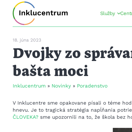
Služby
Cent
18. júna 2023
Dvojky zo správa
bašta moci
Inklucentrum
»
Novinky
»
Poradenstvo
V Inklucentre sme opakovane písali o téme hodno
hnevu. Je to tragická stratégia napĺňania potri
ČLOVEKA?
sme upozornili na to, že škola bez h