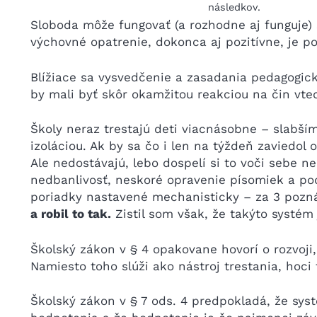
následkov.
Sloboda môže fungovať (a rozhodne aj funguje) 
výchovné opatrenie, dokonca aj pozitívne, je po
Blížiace sa vysvedčenie a zasadania pedagogick
by mali byť skôr okamžitou reakciou na čin vte
Školy neraz trestajú deti viacnásobne – slabš
izoláciou. Ak by sa čo i len na týždeň zaviedo
Ale nedostávajú, lebo dospelí si to voči sebe n
nedbanlivosť, neskoré opravenie písomiek a pod
poriadky nastavené mechanisticky – za 3 pozn
a robil to tak.
Zistil som však, že takýto systém
Školský zákon v § 4 opakovane hovorí o rozvoji, 
Namiesto toho slúži ako nástroj trestania, hoci 
Školský zákon v § 7 ods. 4 predpokladá, že sys