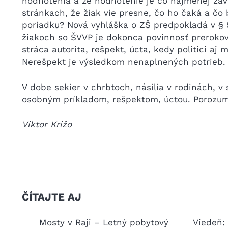
hodnotenia a že hodnotenie je čo najmenej závi
stránkach, že žiak vie presne, čo ho čaká a 
poriadku? Nová vyhláška o ZŠ predpokladá v § 
žiakoch so ŠVVP je dokonca povinnosť prerokov
stráca autorita, rešpekt, úcta, kedy politici aj 
Nerešpekt je výsledkom nenaplnených potrieb. Ri
V dobe sekier v chrbtoch, násilia v rodinách, v
osobným príkladom, rešpektom, úctou. Porozum
Viktor Križo
ČÍTAJTE AJ
kovej a
Mosty v Raji – Letný pobytový
Viedeň: