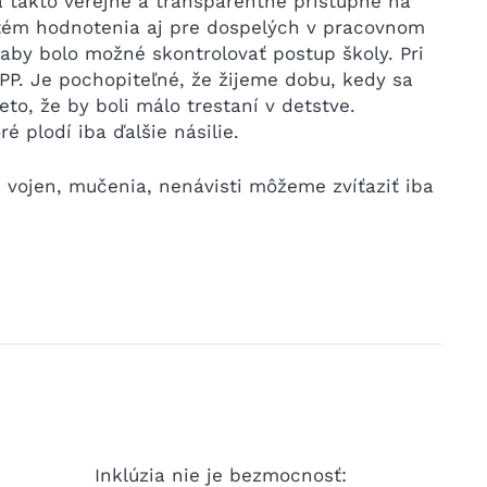
 takto verejne a transparentne prístupné na
stém hodnotenia aj pre dospelých v pracovnom
aby bolo možné skontrolovať postup školy. Pri
P. Je pochopiteľné, že žijeme dobu, kedy sa
eto, že by boli málo trestaní v detstve.
 plodí iba ďalšie násilie.
e vojen, mučenia, nenávisti môžeme zvíťaziť iba
Inklúzia nie je bezmocnosť:
Ako pri