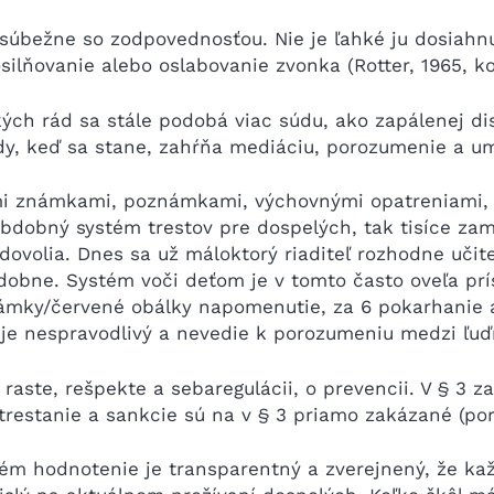
súbežne so zodpovednosťou. Nie je ľahké ju dosiahnuť
silňovanie alebo oslabovanie zvonka (Rotter, 1965, ko
ých rád sa stále podobá viac súdu, ako zapálenej di
dy, keď sa stane, zahŕňa mediáciu, porozumenie a um
ími známkami, poznámkami, výchovnými opatreniami, 
l obdobný systém trestov pre dospelých, tak tisíce z
edovolia. Dnes sa už máloktorý riaditeľ rozhodne učit
obne. Systém voči deťom je v tomto často oveľa prí
ámky/červené obálky napomenutie, za 6 pokarhanie 
 je nespravodlivý a nevedie k porozumeniu medzi ľuď
raste, rešpekte a sebaregulácii, o prevencii. V § 3 z
trestanie a sankcie sú na v § 3 priamo zakázané (poro
tém hodnotenie je transparentný a zverejnený, že ka