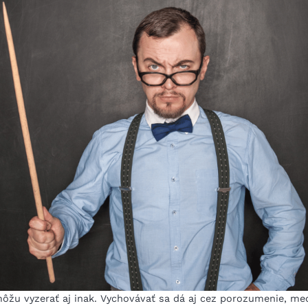
žu vyzerať aj inak. Vychovávať sa dá aj cez porozumenie, medi