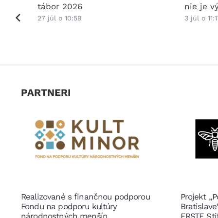
ptácii
tábor 2026
nie je 
27 júl o 10:59
3 júl o 11:1
PARTNERI
Realizované s finančnou podporou
Projekt „P
Fondu na podporu kultúry
Bratislav
národnostných menšín.
ERSTE Sti