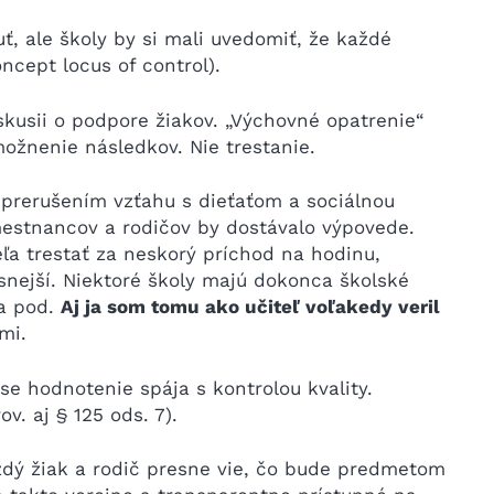
, ale školy by si mali uvedomiť, že každé
ncept locus of control).
skusii o podpore žiakov. „Výchovné opatrenie“
ožnenie následkov. Nie trestanie.
prerušením vzťahu s dieťaťom a sociálnou
amestnancov a rodičov by dostávalo výpovede.
eľa trestať za neskorý príchod na hodinu,
snejší. Niektoré školy majú dokonca školské
a pod.
Aj ja som tomu ako učiteľ voľakedy veril
mi.
ase hodnotenie spája s kontrolou kvality.
v. aj § 125 ods. 7).
ždý žiak a rodič presne vie, čo bude predmetom