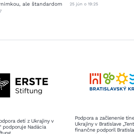
výnimkou, ale štandardom
25 jún o 19:25
7
Podpora a začlenenie tín
odpora detí z Ukrajiny v
Ukrajiny v Bratislave „Ten
e“ podporuje Nadácia
finančne podporil Bratisl
ftung.