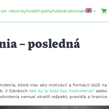
rum
Novinky
Portál
Projekty
Publikácie
Kontakt
nia – posledná
tenia, ktoré viac ako motivácii a formácii slúži na 
eb. V článkoch
Aké by to bolo bez hodnotenia?
alebo
odnotenia nemusí stratiť rešpekt, pravidlá a hranice