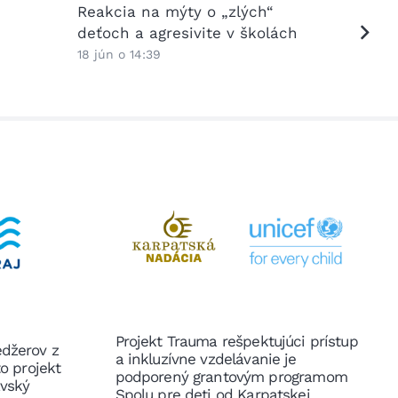
Reakcia na mýty o „zlých“
viacja
deťoch a agresivite v školách
školy?
odpove
18 jún o 14:39
15 jún o
Projekt Trauma rešpektujúci prístup
edžerov z
a inkluzívne vzdelávanie je
to projekt
podporený grantovým programom
avský
Spolu pre deti od Karpatskej