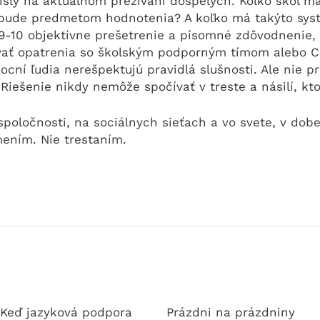
slý na aktuálnom prežívaní dospelých. Koľko škôl má
čo bude predmetom hodnotenia? A koľko má takýto sy
9-10 objektívne prešetrenie a písomné zdôvodnenie, 
ať opatrenia so školským podporným tímom alebo CP
mocní ľudia nerešpektujú pravidlá slušnosti. Ale nie pr
ešenie nikdy nemôže spočívať v treste a násilí, ktoré
 spoločnosti, na sociálnych sieťach a vo svete, v dob
ením. Nie trestaním.
 Keď jazyková podpora
Prázdni na prázdniny