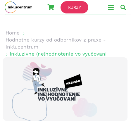
KURZY
Home
Hodnotné kurzy od odborníkov z praxe -
Inklucentrum
Inkluzívne (ne)hodnotenie vo vyučovaní