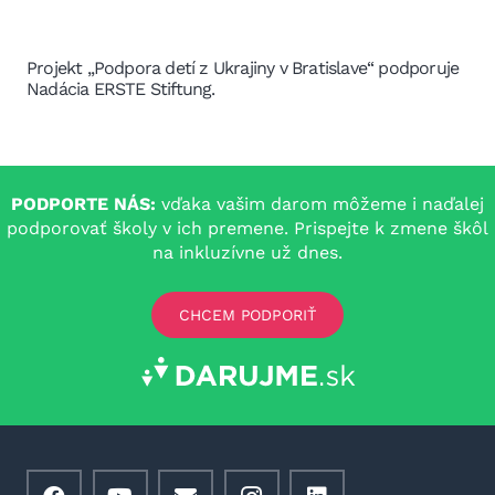
Projekt „Podpora detí z Ukrajiny v Bratislave“ podporuje
Nadácia ERSTE Stiftung.
PODPORTE NÁS:
vďaka vašim darom môžeme i naďalej
podporovať školy v ich premene. Prispejte k zmene škôl
na inkluzívne už dnes.
CHCEM PODPORIŤ