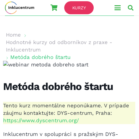
KURZY
Home
Hodnotné kurzy od odborníkov z praxe -
Inklucentrum
Metóda dobrého štartu
Metóda dobrého štartu
Tento kurz momentálne neponúkame. V prípade
záujmu kontaktujte: DYS-centrum, Praha:
https://www.dyscentrum.org/
Inklucentrum v spolupráci s pražským DYS-