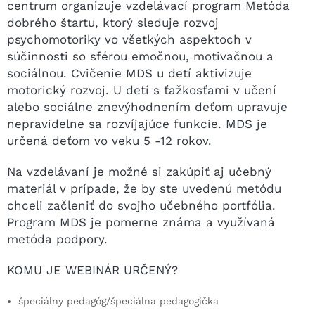
centrum organizuje vzdelávací program Metóda
dobrého štartu, ktorý sleduje rozvoj
psychomotoriky vo všetkých aspektoch v
súčinnosti so sférou emočnou, motivačnou a
sociálnou. Cvičenie MDS u detí aktivizuje
motorický rozvoj. U detí s ťažkosťami v učení
alebo sociálne znevýhodnením deťom upravuje
nepravidelne sa rozvíjajúce funkcie. MDS je
určená deťom vo veku 5 -12 rokov.
Na vzdelávaní je možné si zakúpiť aj učebný
materiál v prípade, že by ste uvedenú metódu
chceli začleniť do svojho učebného portfólia.
Program MDS je pomerne známa a využívaná
metóda podpory.
KOMU JE WEBINÁR URČENÝ?
špeciálny pedagóg/špeciálna pedagogička