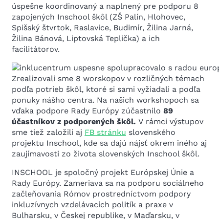
úspešne koordinovaný a naplnený pre podporu 8
zapojených Inschool škôl (ZŠ Palín, Hlohovec,
Spišský štvrtok, Raslavice, Budimír, Žilina Jarná,
Žilina Bánová, Liptovská Teplička) a ich
facilitátorov.
Zrealizovali sme 8 worskopov v rozličných témach
podľa potrieb škôl, ktoré si sami vyžiadali a podľa
ponuky nášho centra. Na našich workshopoch sa
vďaka podpore Rady Európy zúčastnilo
89
účastníkov z podporených škôl.
V rámci výstupov
sme tiež založili aj
FB stránku
slovenského
projektu Inschool, kde sa dajú nájsť okrem iného aj
zaujímavosti zo života slovenských Inschool škôl.
INSCHOOL je spoločný projekt Európskej Únie a
Rady Európy. Zameriava sa na podporu sociálneho
začleňovania Rómov prostredníctvom podpory
inkluzívnych vzdelávacích politík a praxe v
Bulharsku, v Českej republike, v Maďarsku, v