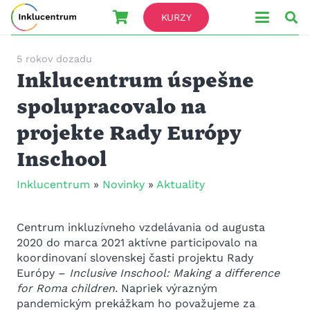
KURZY
5 rokov dozadu
Inklucentrum úspešne
spolupracovalo na
projekte Rady Európy
Inschool
Inklucentrum
»
Novinky
»
Aktuality
Centrum inkluzívneho vzdelávania od augusta
2020 do marca 2021 aktívne participovalo na
koordinovaní slovenskej časti projektu Rady
Európy –
Inclusive Inschool: Making a difference
for Roma children.
Napriek výrazným
pandemickým prekážkam ho považujeme za