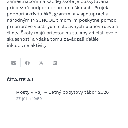
zamestnacom na každej škole je poskytovaná
priebežná podpora priamo na školách. Projekt
podporí aktivitu škôl grantmi a v spolupráci s
národným INSCHOOL tímom im poskytne pomoc
pri príprave vlastných inkluzívnych plánov rozvoja
školy. Školy majú priestor na to, aby zdieľali svoje
skúsenosti a vďaka tomu zavádzali ďalšie
inkluzívne aktivity.
ČÍTAJTE AJ
:
Mosty v Raji – Letný pobytový tábor 2026
Viede
výni
27 júl o 10:59
3 júl 