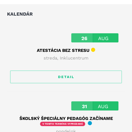
KALENDÁR
26
AUG
ATESTÁCIA BEZ STRESU
streda
,
Inklucentrum
DETAIL
31
AUG
ŠKOLSKÝ ŠPECIÁLNY PEDAGÓG ZAČÍNAME
V TOMTO TERMÍNE VYPREDANÉ
pondelok