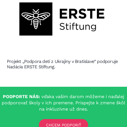
Projekt „Podpora detí z Ukrajiny v Bratislave“ podporuje
Nadácia ERSTE Stiftung.
PODPORTE NÁS:
vďaka vašim darom môžeme i naďalej
podporovať školy v ich premene. Prispejte k zmene škôl
na inkluzívne už dnes.
CHCEM PODPORIŤ