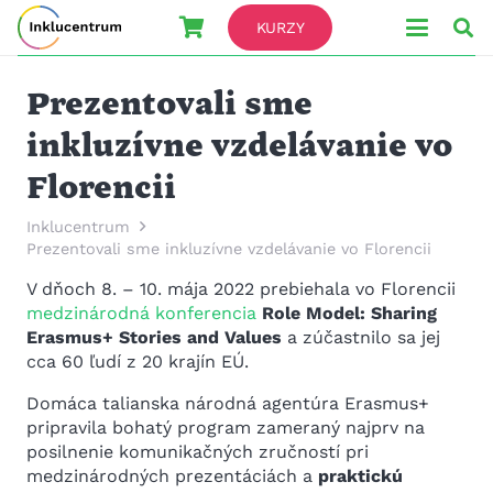
KURZY
Prezentovali sme
inkluzívne vzdelávanie vo
Florencii
Inklucentrum
Prezentovali sme inkluzívne vzdelávanie vo Florencii
V dňoch 8. – 10. mája 2022 prebiehala vo Florencii
medzinárodná konferencia
Role Model: Sharing
Erasmus+ Stories and Values
a zúčastnilo sa jej
cca 60 ľudí z 20 krajín EÚ.
Domáca talianska národná agentúra Erasmus+
pripravila bohatý program zameraný najprv na
posilnenie komunikačných zručností pri
medzinárodných prezentáciách a
praktickú