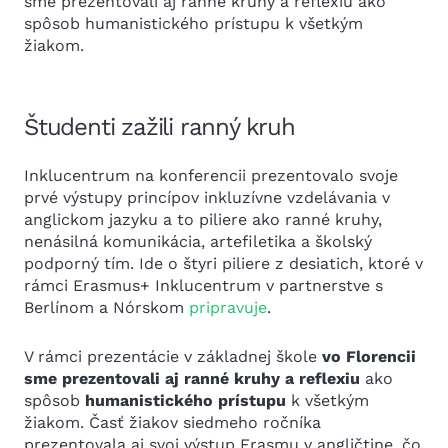
sme prezentovali aj ranné kruhy a reflexiu ako
spôsob humanistického prístupu k všetkým
žiakom.
Študenti zažili ranný kruh
Inklucentrum na konferencii prezentovalo svoje
prvé výstupy princípov inkluzívne vzdelávania v
anglickom jazyku a to piliere ako ranné kruhy,
nenásilná komunikácia, artefiletika a školský
podporný tím. Ide o štyri piliere z desiatich, ktoré v
rámci Erasmus+ Inklucentrum v partnerstve s
Berlínom a Nórskom
pripravuje
.
V rámci prezentácie v základnej škole
vo Florencii
sme prezentovali aj ranné kruhy a reflexiu
ako
spôsob
humanistického prístupu
k všetkým
žiakom. Časť žiakov siedmeho ročníka
prezentovala aj svoj výstup Erasmu v angličtine, čo