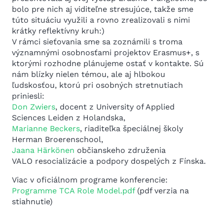
bolo pre nich aj viditeľne stresujúce, takže sme
túto situáciu využili a rovno zrealizovali s nimi
krátky reflektívny kruh:)
V rámci sieťovania sme sa zoznámili s troma
významnými osobnosťami projektov Erasmus+, s
ktorými rozhodne plánujeme ostať v kontakte. Sú
nám blízky nielen témou, ale aj hlbokou
ľudskosťou, ktorú pri osobných stretnutiach
priniesli:
Don Zwiers
, docent z University of Applied
Sciences Leiden z Holandska,
Marianne Beckers
, riaditeľka špeciálnej školy
Herman Broerenschool,
Jaana Härkönen
občianskeho združenia
VALO resocializácie a podpory dospelých z Fínska.
Viac v oficiálnom programe konferencie:
Programme TCA Role Model.pdf
(pdf verzia na
stiahnutie)