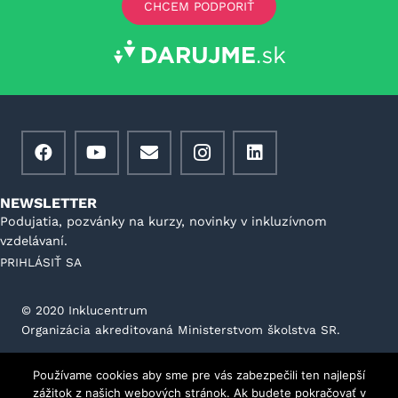
CHCEM PODPORIŤ
NEWSLETTER
Podujatia, pozvánky na kurzy, novinky v inkluzívnom
vzdelávaní.
PRIHLÁSIŤ SA
©️ 2020 Inklucentrum
Organizácia akreditovaná Ministerstvom školstva SR.
Všeobecné podmienky prevádzkovateľa portálu
Používame cookies aby sme pre vás zabezpečili ten najlepší
GDPR
Stanovy
Kontakt
Etický kódex
zážitok z našich webových stránok. Ak budete pokračovať v