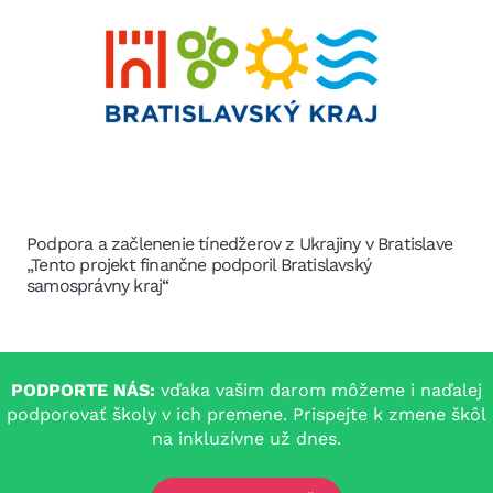
Podpora a začlenenie tínedžerov z Ukrajiny v Bratislave
„Tento projekt finančne podporil Bratislavský
samosprávny kraj“
PODPORTE NÁS:
vďaka vašim darom môžeme i naďalej
podporovať školy v ich premene. Prispejte k zmene škôl
na inkluzívne už dnes.