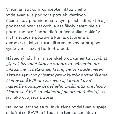
V humanistickom koncepte inkluzívneho
vzdelávania je podpora potrieb všetkých
účastníkov podmienená takým prostredím, ktoré je
podnetné pre všetkých. Naše školy často nie sú
podnetné pre žiadne dieťa a účastníka, pokiaľ v
nich nevládne pozitívna klíma, otvorená a
demokratická kultúra, diferencovaný prístup vo
vyučovaní, rozvoj hodnôt a pod.
Následný návrh ministerského dokumentu vytvárať
„
špecializované školy s odborným zázemím pre
inkluzívne vzdelávanie, ktorej cieľom bude nielen
aktívne vytvoriť priestor pre inkluzívne vzdelávanie
žiakov so ŠVVP, ale zároveň aj identifikovať
najlepšie postupy úspešného zvládnutia prechodu
žiakov so ŠVVP zo základnej na strednú školu
,“ sa
javí ako dvojsečná zbraň.
Na jednej strane sa tu inkluzívne vzdelávanie spája
s deťmi so ŠVVP (už teda nie
len
zo sociálnym