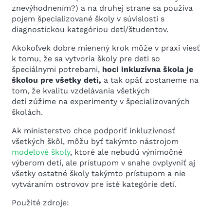
znevýhodnením?) a na druhej strane sa používa
pojem špecializované školy v súvislosti s
diagnostickou kategóriou detí/študentov.
Akokoľvek dobre mienený krok môže v praxi viesť
k tomu, že sa vytvoria školy pre deti so
špeciálnymi potrebami,
hoci inkluzívna škola je
školou pre všetky deti,
a tak opäť zostaneme na
tom,
že kvalitu vzdelávania všetkých
detí zúžime na experimenty v špecializovaných
školách.
Ak ministerstvo chce podporiť inkluzívnosť
všetkých škôl, môžu byť takýmto nástrojom
modelové školy
, ktoré ale nebudú výnimočné
výberom detí, ale prístupom v snahe ovplyvniť aj
všetky ostatné školy takýmto prístupom a nie
vytváraním ostrovov pre isté kategórie detí.
Použité zdroje: