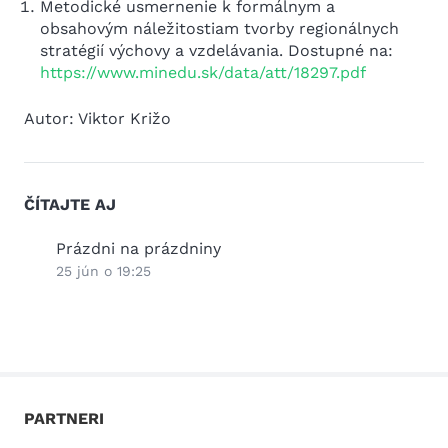
Metodické usmernenie k formálnym a
obsahovým náležitostiam tvorby regionálnych
stratégií výchovy a vzdelávania. Dostupné na:
https://www.minedu.sk/data/att/18297.pdf
Autor: Viktor Križo
ČÍTAJTE AJ
Prázdni na prázdniny
Inklú
mýty 
25 jún o 19:25
škol
18 jú
PARTNERI