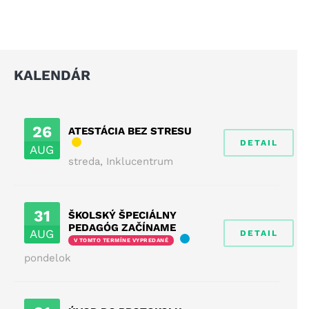
KALENDÁR
26
ATESTÁCIA BEZ STRESU
DETAIL
AUG
streda
,
Inklucentrum
31
ŠKOLSKÝ ŠPECIÁLNY
PEDAGÓG ZAČÍNAME
AUG
DETAIL
V TOMTO TERMÍNE VYPREDANÉ
pondelok
ripraviť a
Podpora žáků s
Denné jazyk
ť viacjazyčných
odlišným
tábory