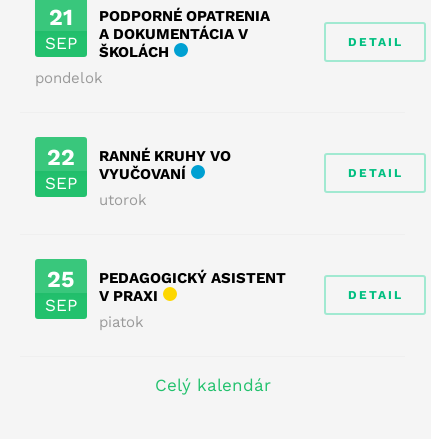
21
PODPORNÉ OPATRENIA
A DOKUMENTÁCIA V
SEP
DETAIL
ŠKOLÁCH
pondelok
22
RANNÉ KRUHY VO
VYUČOVANÍ
DETAIL
SEP
utorok
25
PEDAGOGICKÝ ASISTENT
V PRAXI
DETAIL
SEP
piatok
Celý kalendár