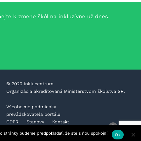
jte k zmene škôl na inkluzívne už dnes.
©️ 2020 Inklucentrum
Organizácia akreditovaná Ministerstvom školstva SR.
Všeobecné podmienky
prevádzkovateľa portálu
GDPR
Stanovy
Kontakt
Etický kódex
to stránky budeme predpokladať, že ste s ňou spokojní.
Ok