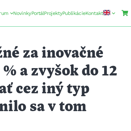
rum
Novinky
Portál
Projekty
Publikácie
Kontakt
né za inovačné
 % a zvyšok do 12
ť cez iný typ
nilo sa v tom