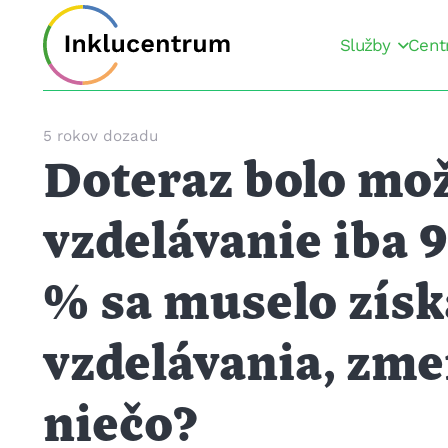
Služby
Cent
5 rokov dozadu
Doteraz bolo mož
vzdelávanie iba 9
% sa muselo získa
vzdelávania, zme
niečo?