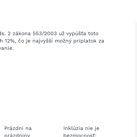
ds. 2 zákona 553/2003 už vypúšťa toto
h 12%, čo je najvyšší možný príplatok za
vanie.
Prázdni na
Inklúzia nie je
Ako p
prázdniny
bezmocnosť:
prija