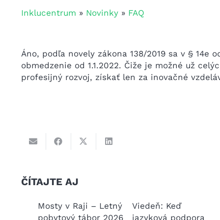
Inklucentrum
»
Novinky
»
FAQ
Áno, podľa novely zákona 138/2019 sa v § 14e o
obmedzenie od 1.1.2022. Čiže je možné už celýc
profesijný rozvoj, získať len za inovačné vzdelá
ČÍTAJTE AJ
 správa
Mosty v Raji – Letný
Viedeň: Keď
pobytový tábor 2026
jazyková podpora