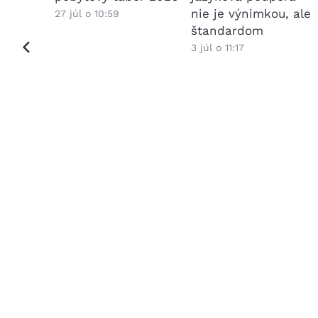
nie je výnimkou, ale
27 júl o 10:59
štandardom
3 júl o 11:17
detí