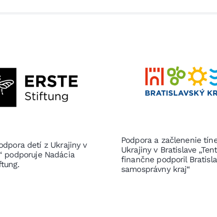
Podpora a začlenenie tín
odpora detí z Ukrajiny v
Ukrajiny v Bratislave „Ten
e“ podporuje Nadácia
finančne podporil Bratisl
ftung.
samosprávny kraj“