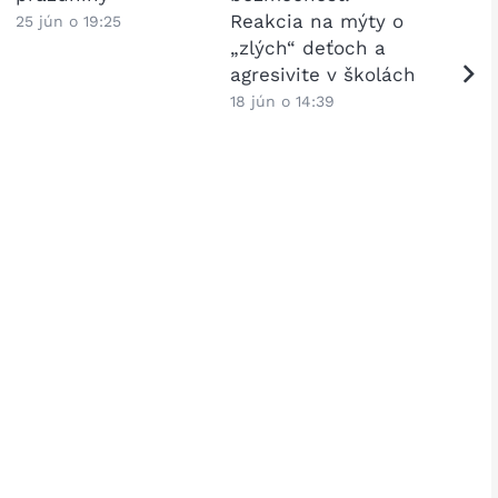
Reakcia na mýty o
žiako
25 jún o 19:25
„zlých“ deťoch a
školy
agresivite v školách
Česko
odpo
18 jún o 14:39
15 jún 