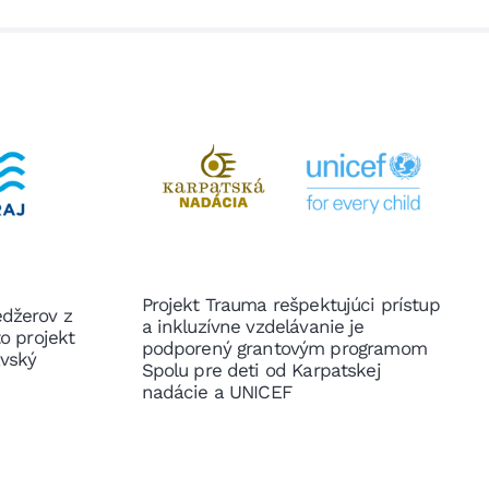
Projekt Trauma rešpektujúci prístup
edžerov z
a inkluzívne vzdelávanie je
to projekt
podporený grantovým programom
avský
Spolu pre deti od Karpatskej
nadácie a UNICEF