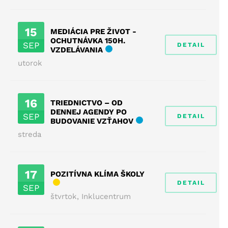
15
MEDIÁCIA PRE ŽIVOT -
OCHUTNÁVKA 150H.
SEP
DETAIL
VZDELÁVANIA
utorok
16
TRIEDNICTVO – OD
DENNEJ AGENDY PO
SEP
DETAIL
BUDOVANIE VZŤAHOV
streda
17
POZITÍVNA KLÍMA ŠKOLY
DETAIL
SEP
štvrtok
,
Inklucentrum