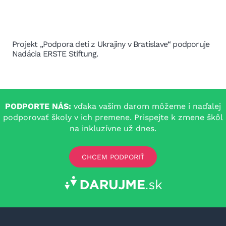
Projekt „Podpora detí z Ukrajiny v Bratislave“ podporuje
Nadácia ERSTE Stiftung.
PODPORTE NÁS:
vďaka vašim darom môžeme i naďalej
podporovať školy v ich premene. Prispejte k zmene škôl
na inkluzívne už dnes.
CHCEM PODPORIŤ