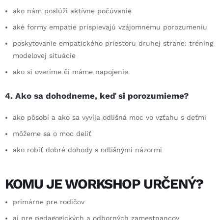
ako nám poslúži aktívne počúvanie
aké formy empatie prispievajú vzájomnému porozumeniu
poskytovanie empatického priestoru druhej strane: tréning
modelovej situácie
ako si overíme či máme napojenie
4. Ako sa dohodneme, keď si porozumieme?
ako pôsobí a ako sa vyvíja odlišná moc vo vzťahu s deťmi
môžeme sa o moc deliť
ako robiť dobré dohody s odlišnými názormi
KOMU JE WORKSHOP URČENÝ?
primárne pre rodičov
aj pre pedagogických a odborných zamestnancov