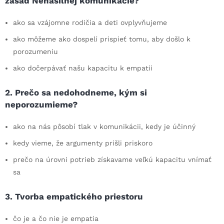
zásad Nenásilnej komunikácie?
ako sa vzájomne rodičia a deti ovplyvňujeme
ako môžeme ako dospelí prispieť tomu, aby došlo k
porozumeniu
ako dočerpávať našu kapacitu k empatii
2. Prečo sa nedohodneme, kým si
neporozumieme?
ako na nás pôsobí tlak v komunikácii, kedy je účinný
kedy vieme, že argumenty prišli priskoro
prečo na úrovni potrieb získavame veľkú kapacitu vnímať
sa
3. Tvorba empatického priestoru
čo je a čo nie je empatia