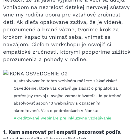
Vzhľadom na nezrelosť detskej nervovej sústavy
sme my rodičia opora pre vzťahové zručnosti
detí. Ak dieťa opakovane zažíva, že je videné,
porozumené a brané vážne, tvoríme krok za
krokom kapacitu vnímať seba, vnímať sa
navzájom. Cieľom workshopu je osvojiť si
empatické zručnosti, ktorými podporíme zážitok
porozumenia a pohody v rodine.
Aj absolvovaním tohto webinára môžete získať získať
Osvedčenie, ktoré vás oprávňuje žiadať o príplatok za
profesijný rozvoj u svojho zamestnávateľa. Je potrebné
absolvovať aspoň 10 webinárov s označením
akreditované. Viac o podmienkach v článku:
Akreditované webináre pre inkluzívne vzdelávanie.
1. Kam smerovať pri empatii pozornosť podľa