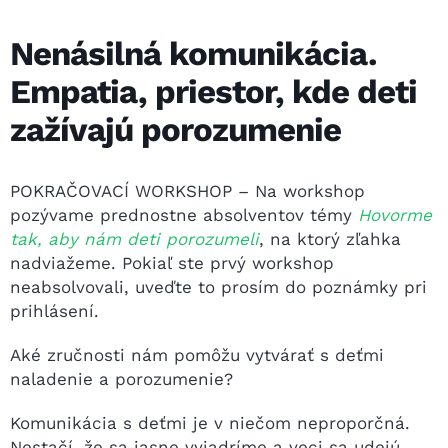
Nenásilná komunikácia.
Empatia, priestor, kde deti
zažívajú porozumenie
POKRAČOVACÍ WORKSHOP – Na workshop
pozývame prednostne absolventov témy
Hovorme
tak, aby nám deti porozumeli
, na ktorý zľahka
nadviažeme. Pokiaľ ste prvý workshop
neabsolvovali, uveďte to prosím do poznámky pri
prihlásení.
Aké zručnosti nám pomôžu vytvárať s deťmi
naladenie a porozumenie?
Komunikácia s deťmi je v niečom neproporčná.
Nestačí, že sa jasne vyjadríme a veci sa udejú.