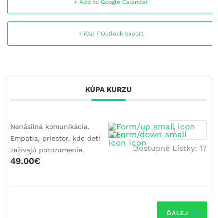
+ Add to Google Calendar
+ iCal / Outlook export
KÚPA KURZU
Nenásilná komunikácia.
Empatia, priestor, kde deti
Dostupné Lístky:
17
zažívajú porozumenie.
49.00€
ĎALEJ