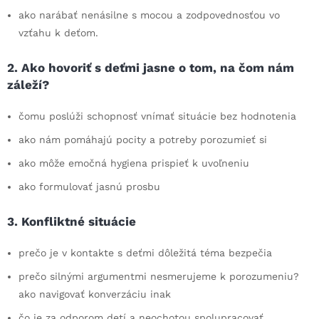
ako narábať nenásilne s mocou a zodpovednosťou vo
vzťahu k deťom.
2. Ako hovoriť s deťmi jasne o tom, na čom nám
záleží?
čomu poslúži schopnosť vnímať situácie bez hodnotenia
ako nám pomáhajú pocity a potreby porozumieť si
ako môže emočná hygiena prispieť k uvoľneniu
ako formulovať jasnú prosbu
3. Konfliktné situácie
prečo je v kontakte s deťmi dôležitá téma bezpečia
prečo silnými argumentmi nesmerujeme k porozumeniu?
ako navigovať konverzáciu inak
čo je za odporom detí a neochotou spolupracovať