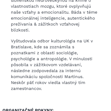
slovenskou neurovedkyňou na knihe o
vlastnostiach mozgu, ktoré ovplyvňujú
naše vzťahy a emocionalitu. Báda v téme
emocionálnej inteligencie, autentického
prežívania & zážitkoch vzťahovej
blízkosti.
Vyštudovala odbor kulturológia na UK v
Bratislave, kde sa zoznámila s
poznatkami z oblasti sociológie,
psychológie a antropológie. V minulosti
pôsobila v zážitkovom vzdelávaní,
následne zodpovedala za internú
komunikáciu spoločnosti Martinus.
Neskôr päť rokov viedla vlastný tím
zamestnancov.
ORGANIZAČNÉ POKYNY: