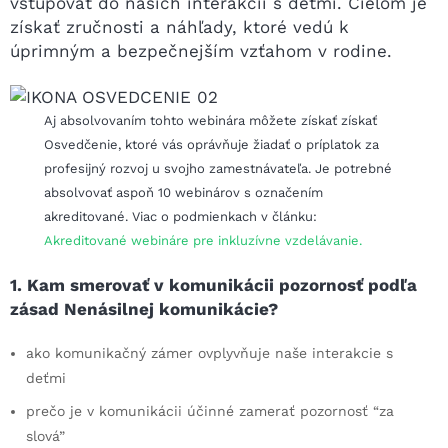
vstupovať do našich interakcií s deťmi. Cieľom je
získať zručnosti a náhľady, ktoré vedú k
úprimným a bezpečnejším vzťahom v rodine.
Aj absolvovaním tohto webinára môžete získať získať
Osvedčenie, ktoré vás oprávňuje žiadať o príplatok za
profesijný rozvoj u svojho zamestnávateľa. Je potrebné
absolvovať aspoň 10 webinárov s označením
akreditované. Viac o podmienkach v článku:
Akreditované webináre pre inkluzívne vzdelávanie.
1. Kam smerovať v komunikácii pozornosť podľa
zásad Nenásilnej komunikácie?
ako komunikačný zámer ovplyvňuje naše interakcie s
deťmi
prečo je v komunikácii účinné zamerať pozornosť “za
slová”