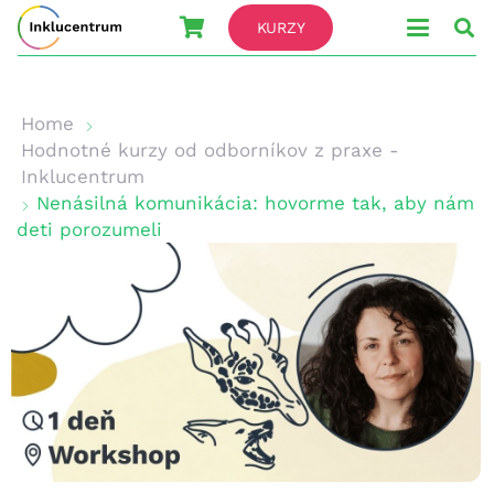
KURZY
Home
Hodnotné kurzy od odborníkov z praxe -
Inklucentrum
Nenásilná komunikácia: hovorme tak, aby nám
deti porozumeli