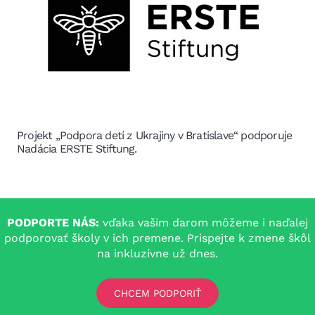
Projekt „Podpora detí z Ukrajiny v Bratislave“ podporuje
Nadácia ERSTE Stiftung.
PODPORTE NÁS:
vďaka vašim darom môžeme i naďalej
podporovať školy v ich premene. Prispejte k zmene škôl
na inkluzívne už dnes.
CHCEM PODPORIŤ