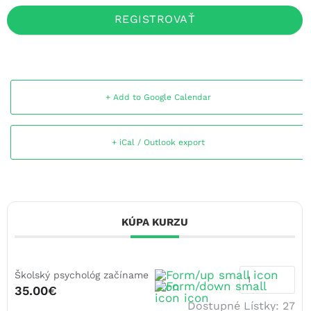
REGISTROVAŤ
+ Add to Google Calendar
+ iCal / Outlook export
KÚPA KURZU
Školský psychológ začíname
35.00€
Dostupné Lístky:
27