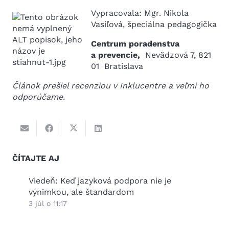
Vypracovala: Mgr. Nikola
Vasiľová, špeciálna pedagogička
Centrum poradenstva
a prevencie,
Nevädzová 7, 821
01 Bratislava
Článok prešiel recenziou v Inklucentre a veľmi ho
odporúčame.
ČÍTAJTE AJ
2026
Viedeň: Keď jazyková podpora nie je
Práz
výnimkou, ale štandardom
25 jú
3 júl o 11:17