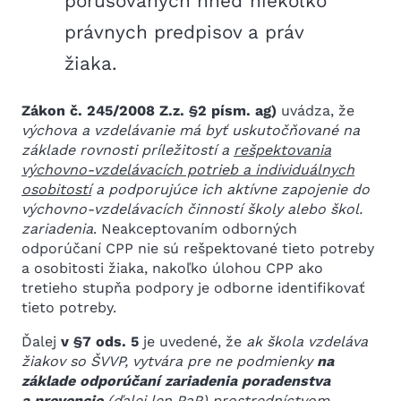
porušovaných hneď niekoľko
právnych predpisov a práv
žiaka.
Zákon č. 245/2008 Z.z. §2 písm. ag)
uvádza, že
výchova a vzdelávanie má byť uskutočňované na
základe rovnosti príležitostí a
rešpektovania
výchovno-vzdelávacích potrieb a individuálnych
osobitostí
a podporujúce ich aktívne zapojenie do
výchovno-vzdelávacích činností školy alebo škol.
zariadenia
. Neakceptovaním odborných
odporúčaní CPP nie sú rešpektované tieto potreby
a osobitosti žiaka, nakoľko úlohou CPP ako
tretieho stupňa podpory je odborne identifikovať
tieto potreby.
Ďalej
v §7 ods. 5
je uvedené, že
ak škola vzdeláva
žiakov so ŠVVP, vytvára pre ne podmienky
na
základe odporúčaní zariadenia poradenstva
a prevencie
(ďalej len PaP) prostredníctvom