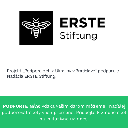
Projekt „Podpora detí z Ukrajiny v Bratislave“ podporuje
Nadácia ERSTE Stiftung.
PODPORTE NÁS:
vďaka vašim darom môžeme i naďalej
podporovať školy v ich premene. Prispejte k zmene škôl
na inkluzívne už dnes.