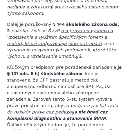
vzdelávacie potreby, schopnosti a možnosti,
nadanie a zdravotný stav v rozsahu ustanovenom
týmto zákonom.
Ďalej je porušovaný
§ 144 školského zákona ods.
2
nakoľko žiak so ŠVVP
má právo na výchovu a
vzdelávanie s využitím špecifických foriem a
metód, ktoré zodpovedajú jeho potrebám
, a na
vytvorenie nevyhnutných podmienok, ktoré túto
výchovu a vzdelávanie umožňujú.
Kľúčovým predpisom pre poradenské zariadenie
je
§ 131 ods. 5 h)
školského zákona
, kde je
stanovené, že CPP zastrešuje metodickú
a supervíznu odbornú činnosť pre ŠPT, PZ, OZ
a zákonných zástupcov alebo zástupcov
zariadenia. Zároveň tento 5-st. systém vytvára
práve priestor na to,
aby sa podpora poskytovala
čo najskôr práve cez pedagóga
nie hneď cez
komplexnú diagnostiku a stanovenie ŠVVP
.
Ďalším dôležitým bodom je, že poradenské