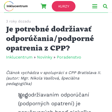
KURZY
3 roky dozadu
Je potrebné dodržiavať
odporúčania/podporné
opatrenia z CPP?
Inklucentrum
»
Novinky
»
Poradenstvo
Článok vychádza v spolupráci s CPP Bratislava II.
(autor: Mgr. Nikola Vasiľová, špeciálna
pedagogička)
Nedodržiavaním odporúčaní
(podporných opatrení) je