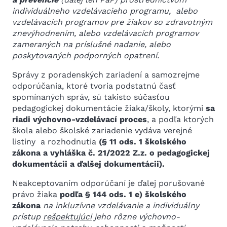
individuálneho vzdelávacieho programu, alebo
vzdelávacích programov pre žiakov so zdravotným
znevýhodnením, alebo vzdelávacích programov
zameraných na príslušné nadanie, alebo
poskytovaných podporných opatrení.
Správy z poradenských zariadení a samozrejme
odporúčania, ktoré tvoria podstatnú časť
spomínaných správ, sú takisto súčasťou
pedagogickej dokumentácie žiaka/školy, ktorými
sa
riadi výchovno-vzdelávací proces
, a podľa ktorých
škola alebo školské zariadenie vydáva verejné
listiny a rozhodnutia
(
§ 11 ods. 1 školského
zákona a vyhláška č. 21/2022 Z.z. o pedagogickej
dokumentácii a ďalšej dokumentácii).
Neakceptovaním odporúčaní je ďalej porušované
právo žiaka
podľa
§ 144 ods. 1 e) školského
zákona
na inkluzívne vzdelávanie a individuálny
prístup
rešpektujúci
jeho rôzne výchovno-