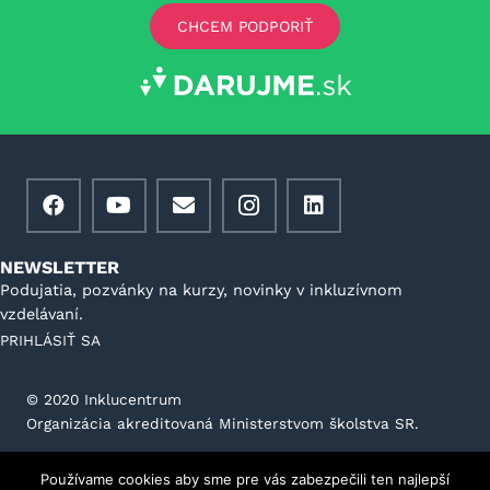
CHCEM PODPORIŤ
NEWSLETTER
Podujatia, pozvánky na kurzy, novinky v inkluzívnom
vzdelávaní.
PRIHLÁSIŤ SA
©️ 2020 Inklucentrum
Organizácia akreditovaná Ministerstvom školstva SR.
Všeobecné podmienky prevádzkovateľa portálu
Používame cookies aby sme pre vás zabezpečili ten najlepší