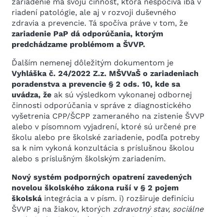
zariadenie má svoju činnosť, ktorá nespočíva iba v
riadení patológie, ale aj v rozvoji duševného
zdravia a prevencie. Tá spočíva práve v tom, že
zariadenie PaP dá odporúčania, ktorým
predchádzame problémom a ŠVVP.
Ďalším nemenej dôležitým dokumentom je
Vyhláška č. 24/2022 Z.z. MŠVVaŠ o zariadeniach
poradenstva a prevencie
§ 2 ods. 10, kde sa
uvádza, že
ak sú výsledkom vykonanej odbornej
činnosti odporúčania v správe z diagnostického
vyšetrenia CPP/ŠCPP zameraného na zistenie ŠVVP
alebo v písomnom vyjadrení, ktoré sú určené pre
školu alebo pre školské zariadenie, podľa potreby
sa k nim vykoná konzultácia s príslušnou školou
alebo s príslušným školským zariadením.
Nový systém podporných opatrení zavedených
novelou školského zákona ruší v § 2 pojem
školská
integrácia a v písm. i) rozširuje definíciu
ŠVVP aj na žiakov, ktorých
zdravotný stav, sociálne