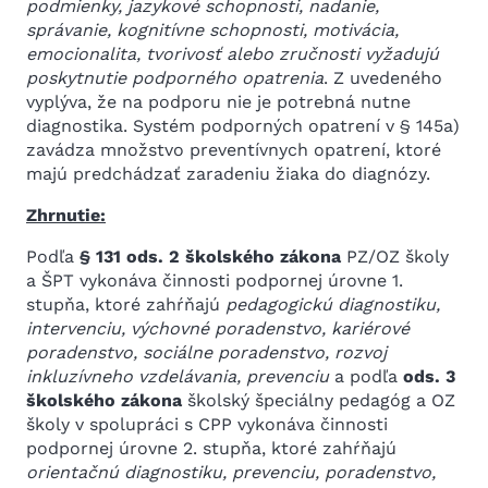
podmienky, jazykové schopnosti, nadanie,
správanie, kognitívne schopnosti, motivácia,
emocionalita, tvorivosť alebo zručnosti vyžadujú
poskytnutie podporného opatrenia
. Z uvedeného
vyplýva, že na podporu nie je potrebná nutne
diagnostika. Systém podporných opatrení v § 145a)
zavádza množstvo preventívnych opatrení, ktoré
majú predchádzať zaradeniu žiaka do diagnózy.
Zhrnutie:
Podľa
§ 131 ods. 2 školského zákona
PZ/OZ školy
a ŠPT vykonáva činnosti podpornej úrovne 1.
stupňa, ktoré zahŕňajú
pedagogickú diagnostiku,
intervenciu, výchovné poradenstvo, kariérové
poradenstvo, sociálne poradenstvo, rozvoj
inkluzívneho vzdelávania, prevenciu
a podľa
ods. 3
školského zákona
školský špeciálny pedagóg a OZ
školy v spolupráci s CPP vykonáva činnosti
podpornej úrovne 2. stupňa, ktoré zahŕňajú
orientačnú diagnostiku, prevenciu, poradenstvo,