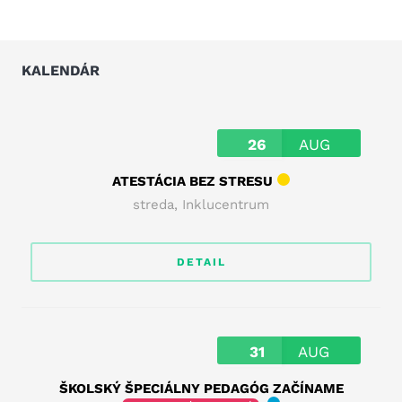
KALENDÁR
26
AUG
ATESTÁCIA BEZ STRESU
streda
,
Inklucentrum
DETAIL
31
AUG
ŠKOLSKÝ ŠPECIÁLNY PEDAGÓG ZAČÍNAME