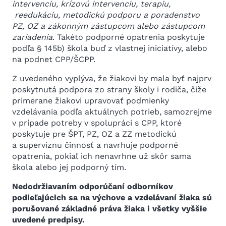
intervenciu, krízovú intervenciu, terapiu,
reedukáciu, metodickú podporu a poradenstvo
PZ, OZ a zákonným zástupcom alebo zástupcom
zariadenia
. Takéto podporné opatrenia poskytuje
podľa § 145b) škola buď z vlastnej iniciatívy, alebo
na podnet CPP/ŠCPP.
Z uvedeného vyplýva, že žiakovi by mala byť najprv
poskytnutá podpora zo strany školy i rodiča, čiže
primerane žiakovi upravovať podmienky
vzdelávania podľa aktuálnych potrieb, samozrejme
v prípade potreby v spolupráci s CPP, ktoré
poskytuje pre ŠPT, PZ, OZ a ZZ metodickú
a supervíznu činnosť a navrhuje podporné
opatrenia, pokiaľ ich nenavrhne už skôr sama
škola alebo jej podporný tím.
Nedodržiavaním odporúčaní odborníkov
podieľajúcich sa na výchove a vzdelávaní žiaka sú
porušované základné práva žiaka i všetky vyššie
uvedené predpisy.