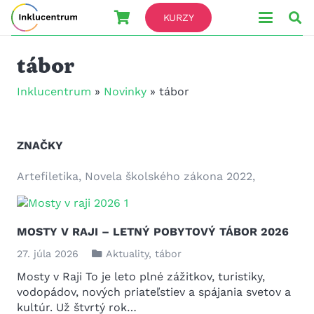
KURZY
tábor
Inklucentrum
»
Novinky
»
tábor
ZNAČKY
Artefiletika
Novela školského zákona 2022
MOSTY V RAJI – LETNÝ POBYTOVÝ TÁBOR 2026
27. júla 2026
Aktuality
,
tábor
Mosty v Raji To je leto plné zážitkov, turistiky,
vodopádov, nových priateľstiev a spájania svetov a
kultúr. Už štvrtý rok…