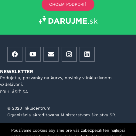
CHCEM PODPORIŤ
NEWSLETTER
Podujatia, pozvánky na kurzy, novinky v inkluzívnom
vzdelávaní.
PRIHLÁSIŤ SA
©️ 2020 Inklucentrum
Organizácia akreditovaná Ministerstvom školstva SR.
Všeobecné podmienky prevádzkovateľa portálu
Používame cookies aby sme pre vás zabezpečili ten najlepší
GDPR
Stanovy
Kontakt
Etický kódex