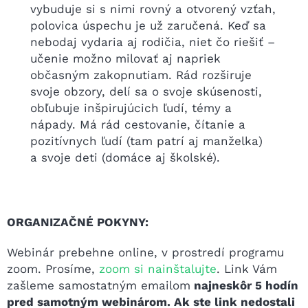
vybuduje si s nimi rovný a otvorený vzťah,
polovica úspechu je už zaručená. Keď sa
nebodaj vydaria aj rodičia, niet čo riešiť –
učenie možno milovať aj napriek
občasným zakopnutiam. Rád rozširuje
svoje obzory, delí sa o svoje skúsenosti,
obľubuje inšpirujúcich ľudí, témy a
nápady. Má rád cestovanie, čítanie a
pozitívnych ľudí (tam patrí aj manželka)
a svoje deti (domáce aj školské).
ORGANIZAČNÉ POKYNY:
Webinár prebehne online, v prostredí programu
zoom. Prosíme,
zoom si nainštalujte
. Link Vám
zašleme samostatným emailom
najneskôr 5 hodín
pred samotným webinárom. Ak ste link nedostali