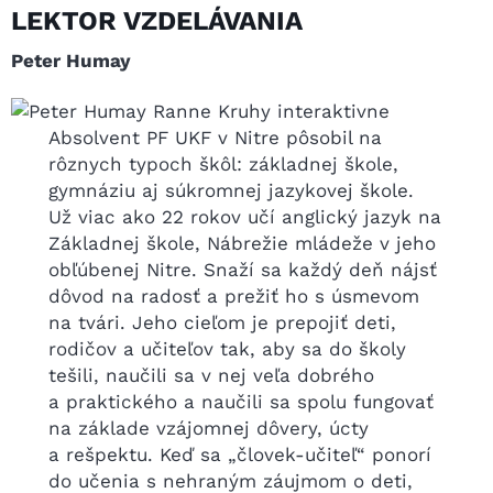
LEKTOR VZDELÁVANIA
Peter Humay
Absolvent PF UKF v Nitre pôsobil na
rôznych typoch škôl: základnej škole,
gymnáziu aj súkromnej jazykovej škole.
Už viac ako 22 rokov učí anglický jazyk na
Základnej škole, Nábrežie mládeže v jeho
obľúbenej Nitre. Snaží sa každý deň nájsť
dôvod na radosť a prežiť ho s úsmevom
na tvári. Jeho cieľom je prepojiť deti,
rodičov a učiteľov tak, aby sa do školy
tešili, naučili sa v nej veľa dobrého
a praktického a naučili sa spolu fungovať
na základe vzájomnej dôvery, úcty
a rešpektu. Keď sa „človek-učiteľ“ ponorí
do učenia s nehraným záujmom o deti,