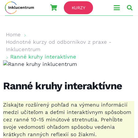
KURZY
Home
Hodnotné kurzy od odborníkov z praxe -
Inklucentrum
Ranné kruhy interaktívne
Ranné kruhy interaktívne
Získajte rozšírený pohľad na výmenu informácií
medzi učiteľom a deťmi interaktívnym spôsobom
cez ranné 10-15 minútové stretnutia. Prehĺbte
svoje vedomosti ohľadom spôsobu vedenia
krátkych ranných reflexií so žiakmi.