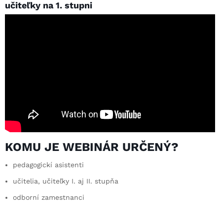
učiteľky na 1. stupni
KOMU JE WEBINÁR URČENÝ?
pedagogickí asistenti
učitelia, učiteľky I. aj II. stupňa
odborní zamestnanci