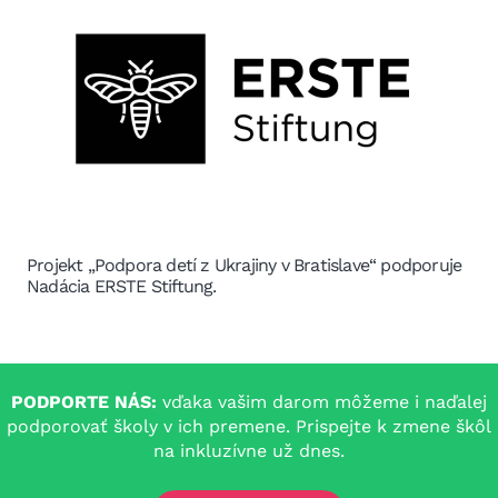
Projekt „Podpora detí z Ukrajiny v Bratislave“ podporuje
Nadácia ERSTE Stiftung.
PODPORTE NÁS:
vďaka vašim darom môžeme i naďalej
podporovať školy v ich premene. Prispejte k zmene škôl
na inkluzívne už dnes.