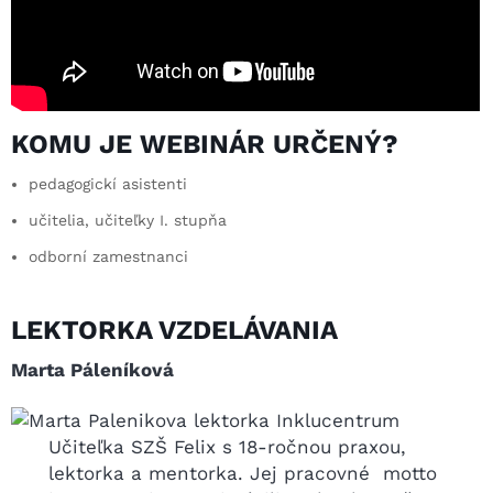
KOMU JE WEBINÁR URČENÝ?
pedagogickí asistenti
učitelia, učiteľky I. stupňa
odborní zamestnanci
LEKTORKA VZDELÁVANIA
Marta Páleníková
Učiteľka SZŠ Felix s 18-ročnou praxou,
lektorka a mentorka. Jej pracovné motto