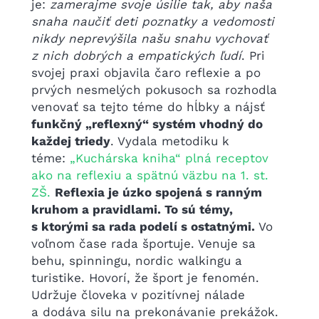
je:
zamerajme svoje úsilie tak, aby naša
snaha naučiť deti poznatky a vedomosti
nikdy neprevýšila našu snahu vychovať
z nich dobrých a empatických ľudí
. Pri
svojej praxi objavila čaro reflexie a po
prvých nesmelých pokusoch sa rozhodla
venovať sa tejto téme do hĺbky a nájsť
funkčný „reflexný“ systém vhodný do
každej triedy
. Vydala metodiku k
téme:
„Kuchárska kniha“ plná receptov
ako na reflexiu a spätnú väzbu na 1. st.
ZŠ.
Reflexia je úzko spojená s ranným
kruhom a pravidlami. To sú témy,
s ktorými sa rada podelí s ostatnými.
Vo
voľnom čase rada športuje. Venuje sa
behu, spinningu, nordic walkingu a
turistike. Hovorí, že šport je fenomén.
Udržuje človeka v pozitívnej nálade
a dodáva silu na prekonávanie prekážok.