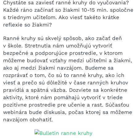
Chystáte sa zaviesť ranné kruhy do vyučovania?
Každé ráno začínať so žiakmi 10-15 min. spoločne
s triednym učiteľom. Ako viesť takéto krátke
reflexie so žiakmi?
Ranné kruhy sú skvelý spôsob, ako začať deň
v škole. Stretnutia nám umožňujú vytvoriť
bezpečné a podporujúce prostredie, v ktorom
môžeme budovať vzťahy medzi učiteľmi a žiakmi,
ako aj medzi žiakmi navzájom. Budeme sa
rozprávať o tom, čo sú to ranné kruhy, ako ich
viesť a prečo sú dôležité v čase ranných kruhov
pravidlá a spätná väzba. Dozviete sa konkrétne
aktivity, ktoré nám pomáhajú vytvoriť v triede
pozitívne prostredie pre učenie a rast. Súčasťou
webinára bude diskusia, počas ktorej sa môžeme
navzájom obohatiť.