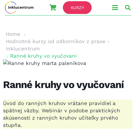
KURZY
Home
Hodnotné kurzy od odborníkov z praxe -
Inklucentrum
Ranné kruhy vo vyučovaní
Ranné kruhy vo vyučovaní
Úvod do ranných kruhov vrátane pravidiel a
spätnej väzby. Webinár v podobe praktických
skúseností z ranných kruhov učiteľky prvého
stupňa.