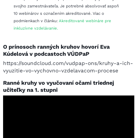
svojho zamestnávateľa. Je potrebné absolvovať aspoň
10 webinárov s označením akreditované. Viac o
podmienkach v článku:
Akreditované webináre pre
inkluzívne vzdelávanie.
O prínosoch ranných kruhov hovorí Eva
Kúdelová v podcastoch VÚDPaP
https://soundcloud.com/vudpap-ons/kruhy-a-ich-
vyuzitie-vo-vychovno-vzdelavacom-procese
Ranné kruhy vo vyučovaní očami triednej
učiteľky na 1. stupni