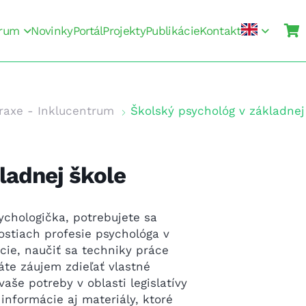
rum
Novinky
Portál
Projekty
Publikácie
Kontakt
raxe - Inklucentrum
Školský psychológ v základnej
ladnej škole
ychologička, potrebujete sa
stiach profesie psychológa v
cie, naučiť sa techniky práce
te záujem zdieľať vlastné
aše potreby v oblasti legislatívy
informácie aj materiály, ktoré