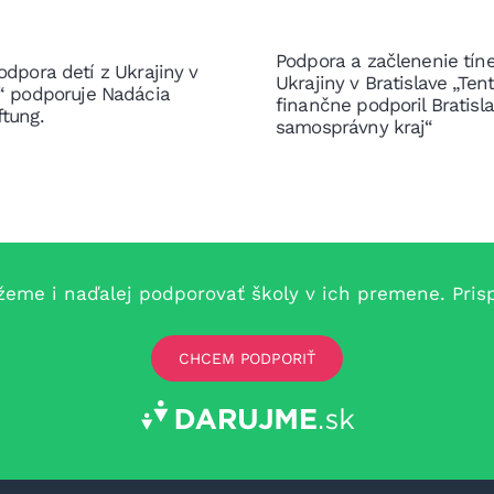
Podpora a začlenenie tín
odpora detí z Ukrajiny v
Ukrajiny v Bratislave „Ten
e“ podporuje Nadácia
finančne podporil Bratisl
ftung.
samosprávny kraj“
e i naďalej podporovať školy v ich premene. Prispe
CHCEM PODPORIŤ