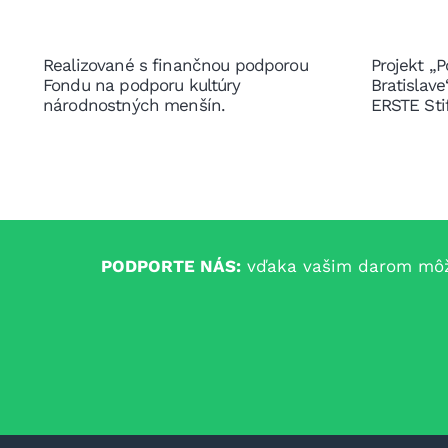
Realizované s finančnou podporou
Projekt „P
Fondu na podporu kultúry
Bratislav
národnostných menšín.
ERSTE Sti
PODPORTE NÁS:
vďaka vašim darom môžem