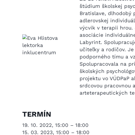
štúdium školskej psy
Bratislave, dlhodobý 
adlerovskej individuá
výcvik v terapii hrou
asociácie individuáln
Labyrint. Spolupracu
učiteľky a rodičov. J
podporného tímu a vzd
Spolupracovala na pr
školských psychológo
projektu vo VÚDPaP ak
srdcovou pracovnou ak
arteterapeutických te
TERMÍN
19. 10. 2022, 15:00 – 18:00
15. 03. 2023, 15:00 – 18:00