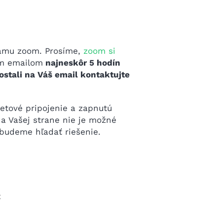
ramu zoom. Prosíme,
zoom si
ým emailom
najneskôr 5 hodín
stali na Váš email kontaktujte
netové pripojenie a zapnutú
a Vašej strane nie je možné
 budeme hľadať riešenie.
€