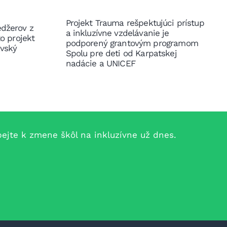
Projekt Trauma rešpektujúci prístup
edžerov z
a inkluzívne vzdelávanie je
to projekt
podporený grantovým programom
avský
Spolu pre deti od Karpatskej
nadácie a UNICEF
jte k zmene škôl na inkluzívne už dnes.