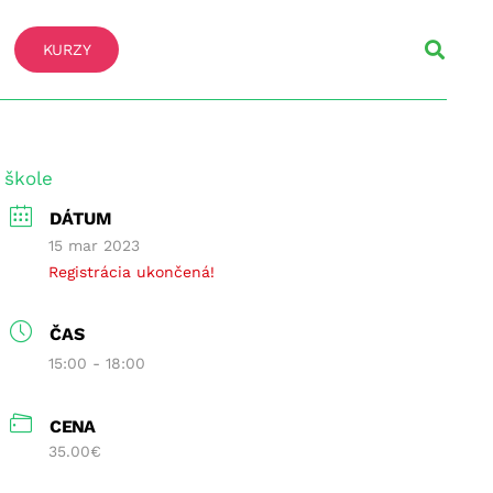
KURZY
 škole
DÁTUM
15 mar 2023
Registrácia ukončená!
ČAS
15:00 - 18:00
CENA
35.00€