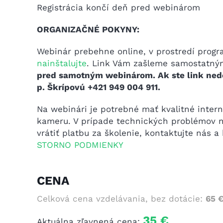
Registrácia končí deň pred webinárom
ORGANIZAČNÉ POKYNY:
Webinár prebehne online, v prostredí prog
nainštalujte
. Link Vám zašleme samostatn
pred samotným webinárom. Ak ste link nedo
p. Škrípovú +421 949 004 911.
Na webinári je potrebné mať kvalitné inter
kameru. V prípade technických problémov n
vrátiť platbu za školenie, kontaktujte nás a
STORNO PODMIENKY
CENA
Celková cena vzdelávania, bez dotácie:
65 
35 €
Aktuálna zľavnená cena: