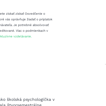
te získať získať Osvedčenie o
ré vás oprávňuje žiadať o príplatok
návateľa. Je potrebné absolvovať
editované. Viac o podmienkach v
kluzívne vzdelávanie.
ako školská psychologička v
vala štvorsemestrálne