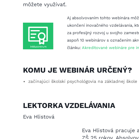
môžete využívať.
Aj absolvovaním tohto webinára môže
ukončení inovačného vzdelávania, kto
za profesijný rozvoj u svojho zamest
aspoň 10 webinárov s označením akr
článku:
Akreditované webináre pre in
KOMU JE WEBINÁR URČENÝ?
začínajúci školskí psychológovia na základnej škole
LEKTORKA VZDELÁVANIA
Eva Hlistová
Eva Hlistová pracuje 
ZŠ 25 rokov. Absolvo