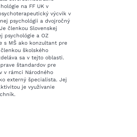
chológie na FF UK v
psychoterapeutický výcvik v
lnej psychológii a dvojročný
. Je členkou Slovenskej
ej psychológie a OZ
je s MŠ ako konzultant pre
e členkou školského
eláva sa v tejto oblasti.
íprave štandardov pre
v v rámci Národného
o externý špecialista. Jej
tivitou je využívanie
chník.