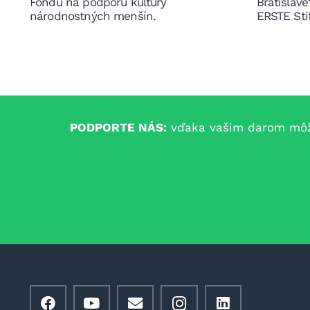
Fondu na podporu kultúry
Bratislav
národnostných menšín.
ERSTE Sti
PODPORTE NÁS:
vďaka vašim darom môžem