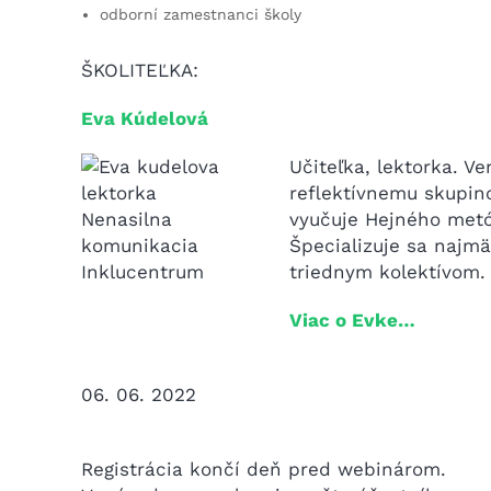
odborní zamestnanci školy
ŠKOLITEĽKA:
Eva Kúdelová
Učiteľka, lektorka. Ve
reflektívnemu skupin
vyučuje Hejného met
Špecializuje sa najm
triednym kolektívom.
Viac o Evke…
06. 06. 2022
Registrácia končí deň pred webinárom.