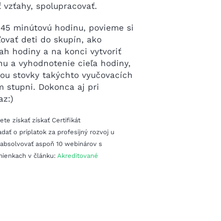
 vzťahy, spolupracovať.
45 minútovú hodinu, povieme si
ovať deti do skupín, ako
ah hodiny a na konci vytvoriť
uhu a vyhodnotenie cieľa hodiny,
bou stovky takýchto vyučovacích
m stupni. Dokonca aj pri
az:)
e získať získať Certifikát
dať o príplatok za profesijný rozvoj u
 absolvovať aspoň 10 webinárov s
mienkach v článku:
Akreditované