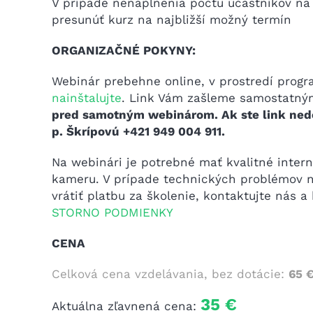
V prípade nenaplnenia počtu účastníkov na
presunúť kurz na najbližší možný termín
ORGANIZAČNÉ POKYNY:
Webinár prebehne online, v prostredí prog
nainštalujte
. Link Vám zašleme samostatn
pred samotným webinárom. Ak ste link nedo
p. Škrípovú +421 949 004 911.
Na webinári je potrebné mať kvalitné inter
kameru. V prípade technických problémov n
vrátiť platbu za školenie, kontaktujte nás a
STORNO PODMIENKY
CENA
Celková cena vzdelávania, bez dotácie:
65 
35 €
Aktuálna zľavnená cena: