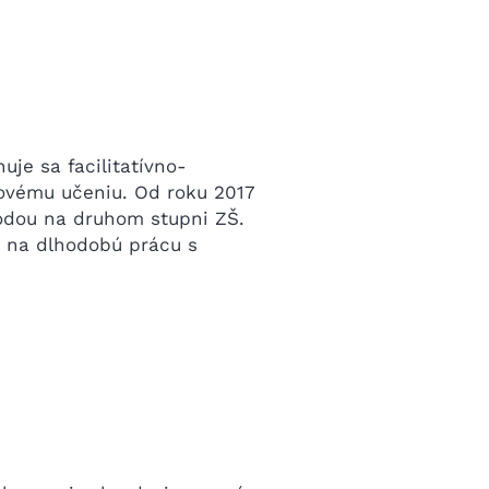
nuje sa facilitatívno-
ovému učeniu. Od roku 2017
ódou na druhom stupni ZŠ.
ä na dlhodobú prácu s