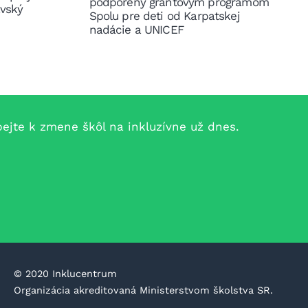
podporený grantovým programom
avský
Spolu pre deti od Karpatskej
nadácie a UNICEF
jte k zmene škôl na inkluzívne už dnes.
©️ 2020 Inklucentrum
Organizácia akreditovaná Ministerstvom školstva SR.