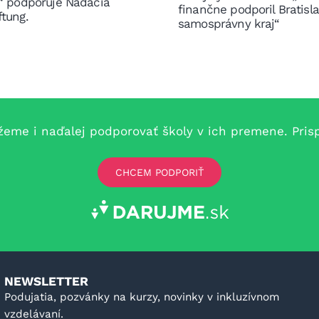
e“ podporuje Nadácia
finančne podporil Bratisl
ftung.
samosprávny kraj“
e i naďalej podporovať školy v ich premene. Prispe
CHCEM PODPORIŤ
NEWSLETTER
Podujatia, pozvánky na kurzy, novinky v inkluzívnom
vzdelávaní.