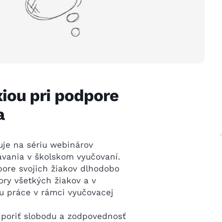
xiou pri podpore
a
je na sériu webinárov
vania v školskom vyučovaní.
pore svojich žiakov dlhodobo
ory všetkých žiakov a v
ku práce v rámci vyučovacej
dporiť slobodu a zodpovednosť