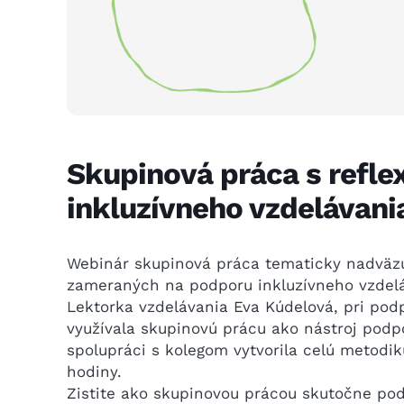
Skupinová práca s refle
inkluzívneho vzdelávani
Webinár skupinová práca tematicky nadväzu
zameraných na podporu inkluzívneho vzdelá
Lektorka vzdelávania Eva Kúdelová, pri pod
využívala skupinovú prácu ako nástroj podp
spolupráci s kolegom vytvorila celú metodi
hodiny.
Zistite ako skupinovou prácou skutočne po