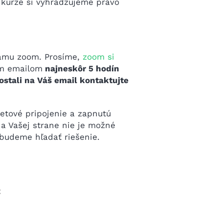
 kurze si vyhradzujeme právo
ramu zoom. Prosíme,
zoom si
ým emailom
najneskôr 5 hodín
stali na Váš email kontaktujte
netové pripojenie a zapnutú
a Vašej strane nie je možné
 budeme hľadať riešenie.
€