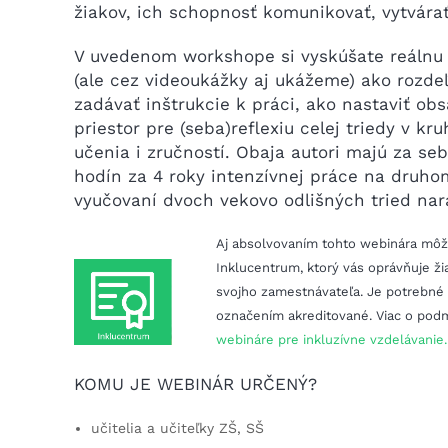
žiakov, ich schopnosť komunikovať, vytvárať
V uvedenom workshope si vyskúšate reálnu 
(ale cez videoukážky aj ukážeme) ako rozdeľ
zadávať inštrukcie k práci, ako nastaviť obs
priestor pre (seba)reflexiu celej triedy v kr
učenia i zručností. Obaja autori majú za se
hodín za 4 roky intenzívnej práce na druho
vyučovaní dvoch vekovo odlišných tried nar
Aj absolvovaním tohto webinára môžet
Inklucentrum, ktorý vás oprávňuje žia
svojho zamestnávateľa. Je potrebné
označením akreditované. Viac o pod
webináre pre inkluzívne vzdelávanie.
KOMU JE WEBINÁR URČENÝ?
učitelia a učiteľky ZŠ, SŠ