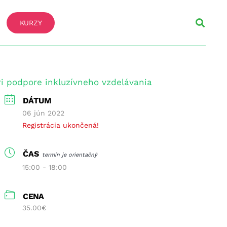
KURZY
ri podpore inkluzívneho vzdelávania
DÁTUM
06 jún 2022
Registrácia ukončená!
ČAS
termín je orientačný
15:00 - 18:00
CENA
35.00€