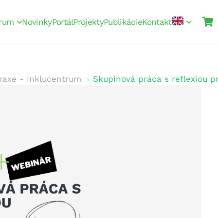
rum
Novinky
Portál
Projekty
Publikácie
Kontakt
raxe - Inklucentrum
Skupinová práca s reflexiou p