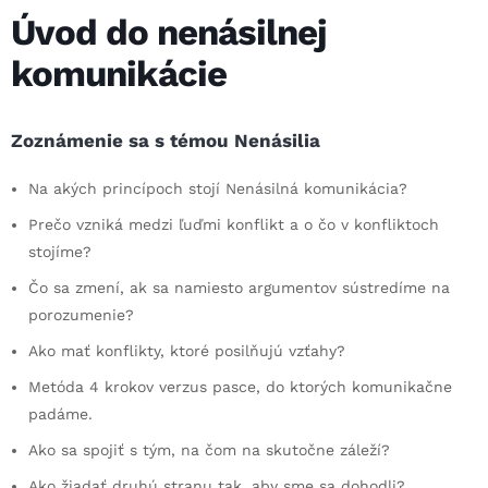
Úvod do nenásilnej
komunikácie
Zoznámenie sa s témou Nenásilia
Na akých princípoch stojí Nenásilná komunikácia?
Prečo vzniká medzi ľuďmi konflikt a o čo v konfliktoch
stojíme?
Čo sa zmení, ak sa namiesto argumentov sústredíme na
porozumenie?
Ako mať konflikty, ktoré posilňujú vzťahy?
Metóda 4 krokov verzus pasce, do ktorých komunikačne
padáme.
Ako sa spojiť s tým, na čom na skutočne záleží?
Ako žiadať druhú stranu tak, aby sme sa dohodli?