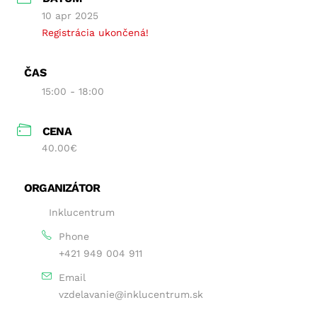
10 apr 2025
Registrácia ukončená!
ČAS
15:00 - 18:00
CENA
40.00€
ORGANIZÁTOR
Inklucentrum
Phone
+421 949 004 911
Email
vzdelavanie@inklucentrum.sk