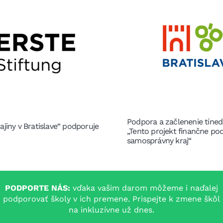
Podpora a začlenenie tínedžerov z Ukrajiny v Bratislave
„Tento projekt finančne podporil Bratislavský
samosprávny kraj“
PODPORTE NÁS:
vďaka vašim darom môžeme i naďalej
podporovať školy v ich premene. Prispejte k zmene škôl
na inkluzívne už dnes.