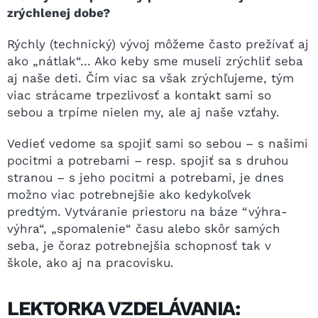
zrýchlenej dobe?
Rýchly (technický) vývoj môžeme často prežívať aj
ako „nátlak“… Ako keby sme museli zrýchliť seba
aj naše deti. Čím viac sa však zrýchľujeme, tým
viac strácame trpezlivosť a kontakt sami so
sebou a trpíme nielen my, ale aj naše vzťahy.
Vedieť vedome sa spojiť sami so sebou – s našimi
pocitmi a potrebami – resp. spojiť sa s druhou
stranou – s jeho pocitmi a potrebami, je dnes
možno viac potrebnejšie ako kedykoľvek
predtým. Vytváranie priestoru na báze “výhra-
výhra“, „spomalenie“ času alebo skôr samých
seba, je čoraz potrebnejšia schopnosť tak v
škole, ako aj na pracovisku.
LEKTORKA VZDELÁVANIA: