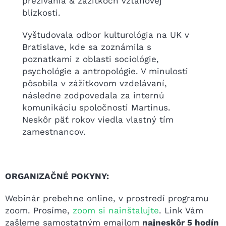
prežívania & zážitkoch vzťahovej
blízkosti.
Vyštudovala odbor kulturológia na UK v
Bratislave, kde sa zoznámila s
poznatkami z oblasti sociológie,
psychológie a antropológie. V minulosti
pôsobila v zážitkovom vzdelávaní,
následne zodpovedala za internú
komunikáciu spoločnosti Martinus.
Neskôr päť rokov viedla vlastný tím
zamestnancov.
ORGANIZAČNÉ POKYNY:
Webinár prebehne online, v prostredí programu
zoom. Prosíme,
zoom si nainštalujte
. Link Vám
zašleme samostatným emailom
najneskôr 5 hodín