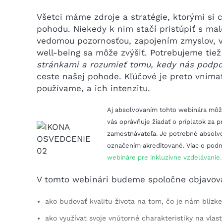
Všetci máme zdroje a stratégie, ktorými si 
pohodu. Niekedy k nim stačí pristúpiť s ma
vedomou pozornosťou, zapojením zmyslov, vy
well-being sa môže zvýšiť. Potrebujeme tie
stránkami a rozumieť tomu, kedy nás podpo
ceste našej pohode. Kľúčové je preto vníma
používame, a ich intenzitu.
Aj absolvovaním tohto webinára môže
vás oprávňuje žiadať o príplatok za p
zamestnávateľa. Je potrebné absolv
označením akreditované. Viac o pod
webináre pre inkluzívne vzdelávanie.
V tomto webinári budeme spoločne objavov
ako budovať kvalitu života na tom, čo je nám blíz
ako využívať svoje vnútorné charakteristiky na vlas