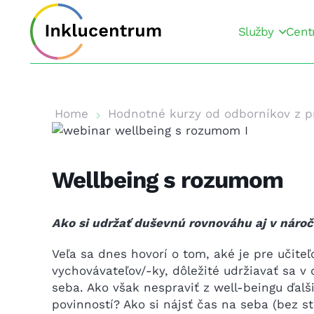
Služby
Cent
Home
Hodnotné kurzy od odborníkov z p
Wellbeing s rozumom
Ako si udržať duševnú rovnováhu aj v náro
Veľa sa dnes hovorí o tom, aké je pre učiteľ
vychovávateľov/-ky, dôležité udržiavať sa v
seba. Ako však nespraviť z well-beingu ďal
povinností? Ako si nájsť čas na seba (bez s