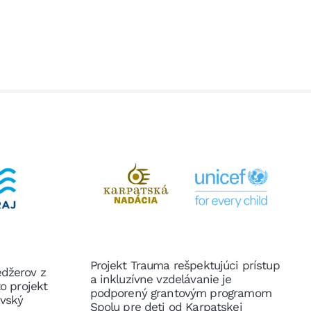
Projekt Trauma rešpektujúci prístup
edžerov z
a inkluzívne vzdelávanie je
to projekt
podporený grantovým programom
avský
Spolu pre deti od Karpatskej