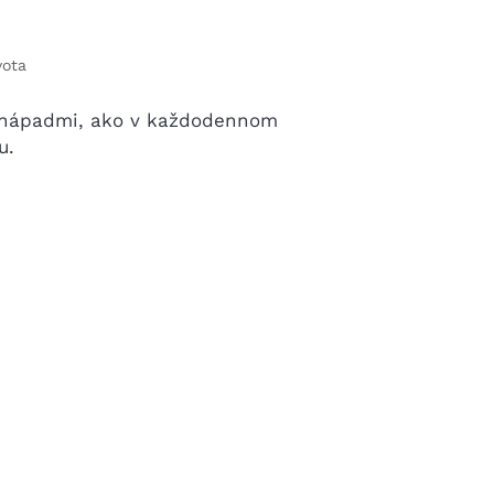
vota
a nápadmi, ako v každodennom
u.