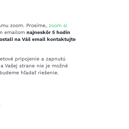
ramu zoom. Prosíme,
zoom si
ým emailom
najneskôr 5 hodín
stali na Váš email kontaktujte
netové pripojenie a zapnutú
a Vašej strane nie je možné
 budeme hľadať riešenie.
€