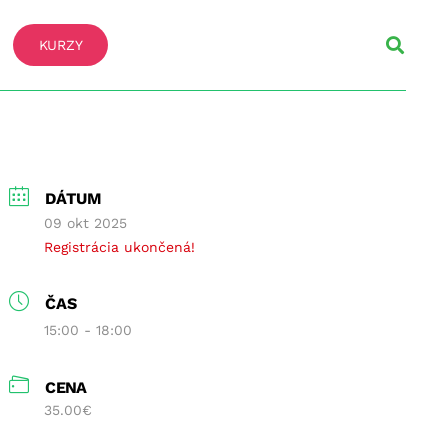
KURZY
DÁTUM
09 okt 2025
Registrácia ukončená!
ČAS
15:00 - 18:00
CENA
35.00€