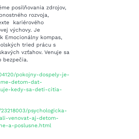
éme posilňovania zdrojov,
obnostného rozvoja,
exte kariérového
vej výchovy. Je
ík Emocionálny kompas,
olských tried prácu s
skavých vzťahov. Venuje sa
 bezpečia.
904120/pokojny-dospely-je-
zeme-detom-dat-
uje-kedy-sa-deti-citia-
c/23218003/psychologicka-
li-venovat-aj-detom-
che-a-poslusne.html