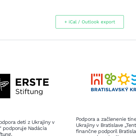
+ iCal / Outlook export
Podpora a začlenenie tín
odpora detí z Ukrajiny v
Ukrajiny v Bratislave „Ten
e“ podporuje Nadácia
finančne podporil Bratisl
ftung.