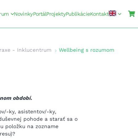
rum
Novinky
Portál
Projekty
Publikácie
Kontakt
raxe - Inklucentrum
Wellbeing s rozumom
čnom období.
ov/-ky, asistentov/-ky,
 duševnej pohode a starať sa o
šiu položku na zozname
tresu)?