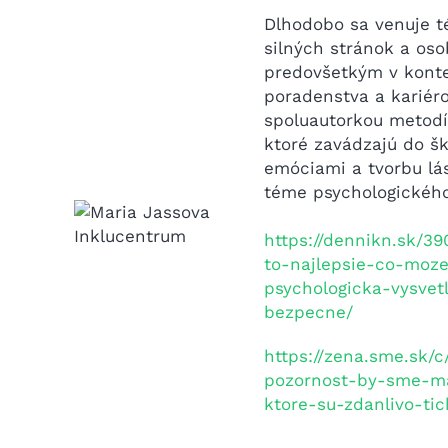
Dlhodobo sa venuje t
silných stránok a os
predovšetkým v kont
poradenstva a kariéro
spoluautorkou metod
ktoré zavádzajú do šk
emóciami a tvorbu lá
téme psychologického
https://dennikn.sk/3
to-najlepsie-co-mo
psychologicka-vysvetl
bezpecne/
https://zena.sme.sk/
pozornost-by-sme-ma
ktore-su-zdanlivo-ti