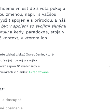
chceme vniesť do života pokoj a
lou zmenou, napr. s väčšou
užiť spojenie s prírodou, a náš
ž
byť v spojení so svojimi silnými
rujú
a kedy, paradoxne, stoja v
ť kontext, v ktorom ich
te získať získať Osvedčenie, ktoré
rofesijný rozvoj u svojho
ovať aspoň 10 webinárov s
mienkach v článku:
Akreditované
ať:
ke a dostupné
tné posilnenie