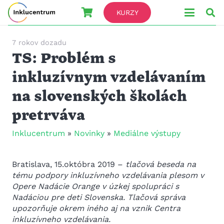
KURZY
7 rokov dozadu
TS: Problém s
inkluzívnym vzdelávaním
na slovenských školách
pretrváva
Inklucentrum
»
Novinky
»
Mediálne výstupy
Bratislava, 15.októbra 2019 –
tlačová beseda na
tému podpory inkluzívneho vzdelávania plesom v
Opere Nadácie Orange v úzkej spolupráci s
Nadáciou pre deti Slovenska. Tlačová správa
upozorňuje okrem iného aj na vznik Centra
inkluzívneho vzdelávania.