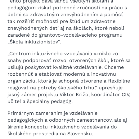
Tento projekt dáva šancu všetkým školám a
pedagógom získať potrebné zručnosti na prácu s
deťmi so zdravotným znevýhodnením a pomôcť
tak rozšíriť možnosti pre štúdium zdravotne
znevýhodnených detí aj na školách, ktoré neboli
zaradené do grantovo-vzdelávacieho programu
„Škola inkluzionistov“.
„Centrum inkluzívneho vzdelávania vzniklo zo
snahy podporovať rozvoj otvorených škôl, ktoré sa
usilujú poskytovať kvalitné vzdelávanie. Chceme
rozbehnúť a etablovať modernú a inovatívnu
organizáciu, ktorá je schopná otvorene a flexibilne
reagovať na potreby školského trhu,“ upresňuje
jasný zámer projektu Viktor Križo, koordinátor CIV,
učiteľ a špeciálny pedagóg.
Primárnym zameraním je vzdelávanie
pedagogických a odborných zamestnancov, ale aj
šírenie konceptu inkluzívneho vzdelávania do
školského prostredia na Slovensku.