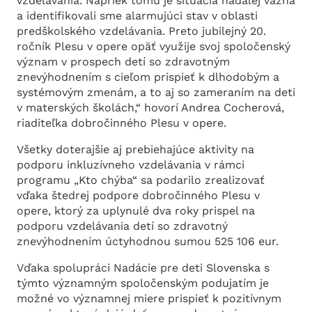
vzdelávania. Napriek tomu je situácia naďalej vážna
a identifikovali sme alarmujúci stav v oblasti
predškolského vzdelávania. Preto jubilejný 20.
ročník Plesu v opere opäť využije svoj spoločenský
význam v prospech detí so zdravotným
znevýhodnením s cieľom prispieť k dlhodobým a
systémovým zmenám, a to aj so zameraním na deti
v materských školách,“ hovorí Andrea Cocherová,
riaditeľka dobročinného Plesu v opere.
Všetky doterajšie aj prebiehajúce aktivity na
podporu inkluzívneho vzdelávania v rámci
programu „Kto chýba“ sa podarilo zrealizovať
vďaka štedrej podpore dobročinného Plesu v
opere, ktorý za uplynulé dva roky prispel na
podporu vzdelávania detí so zdravotný
znevýhodnením úctyhodnou sumou 525 106 eur.
Vďaka spolupráci Nadácie pre deti Slovenska s
týmto významným spoločenským podujatím je
možné vo významnej miere prispieť k pozitívnym