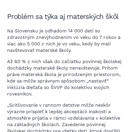
Problém sa týka aj materských škôl
Na Slovensku je odhadom 14 000 detí so
zdravotným znevýhodnením vo veku do 7 rokov a
viac ako 5 000 z nich je vo veku, kedy by mali
navštevovať materské školy.
Až 60 % z nich však do začiatku povinnej školskej
dochádzky materské školy nenavštevuje. Pritom
práve materská škola je prirodzeným priestorom,
kde sa môže správnym spôsobom „nastaviť“
inklúzia dieťaťa so ŠVVP do kolektívu svojich
rovesníkov.
„Scitlivovanie v rannom detstve môže neskôr
výrazne prispieť k lepšej akceptácii inakosti a
atmosfére prijatia v rámci vzdelávania v kolektíve
na základných školách. Zavedenie povinnej
školskej dochádzky pre všetky deti, ktoré dovŕšili