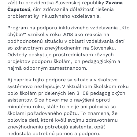
záštitu prezidentka Slovenskej republiky
Zuzana
Čaputová
, čím zdôraznila dôležitosť riešenia
problematiky inkluzívneho vzdelávania.
Program na podporu inkluzívneho vzdelávania „Kto
chýba?“ vznikol v roku 2018 ako reakcia na
podhodnotenú situáciu v oblasti vzdelávania detí
so zdravotným znevýhodnením na Slovensku.
Odvtedy poskytuje prostredníctvom rôznych
projektov podporu školám, ich pedagogickým a
najmä odborným zamestnancom.
Aj napriek tejto podpore sa situácia v školstve
systémovo nezlepšuje. V aktuálnom školskom roku
bolo školám pridelených len 3 108 pedagogických
asistentov. Síce hovoríme o navýšení oproti
minulému roku, stále to nie je ani polovica so
školami požadovaného počtu. To znamená, že
polovica detí, ktoré kvôli svojmu zdravotnému
znevýhodneniu potrebujú asistenta, opäť
nedostala potrebnú pomoc a podporu.