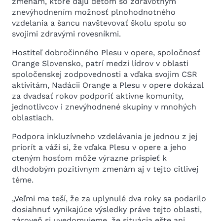
zmenám, ktoré dajú deťom so zdravotným
znevýhodnením možnosť plnohodnotného
vzdelania a šancu navštevovať školu spolu so
svojimi zdravými rovesníkmi.
Hostiteľ dobročinného Plesu v opere, spoločnosť
Orange Slovensko, patrí medzi lídrov v oblasti
spoločenskej zodpovednosti a vďaka svojim CSR
aktivitám, Nadácii Orange a Plesu v opere dokázal
za dvadsať rokov podporiť aktívne komunity,
jednotlivcov i znevýhodnené skupiny v mnohých
oblastiach.
Podpora inkluzívneho vzdelávania je jednou z jej
priorít a váži si, že vďaka Plesu v opere a jeho
cteným hosťom môže výrazne prispieť k
dlhodobým pozitívnym zmenám aj v tejto citlivej
téme.
„Veľmi ma teší, že za uplynulé dva roky sa podarilo
dosiahnuť vynikajúce výsledky práve tejto oblasti,
zároveň si uvedomujeme, že situácia ešte ani