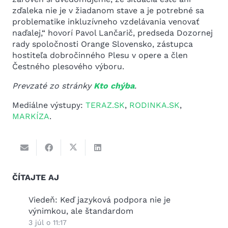
zďaleka nie je v žiadanom stave a je potrebné sa
problematike inkluzívneho vzdelávania venovať
naďalej,“ hovorí Pavol Lančarič, predseda Dozornej
rady spoločnosti Orange Slovensko, zástupca
hostiteľa dobročinného Plesu v opere a člen
Čestného plesového výboru.
Prevzaté zo stránky
Kto chýba
.
Mediálne výstupy:
TERAZ.SK
,
RODINKA.SK
,
MARKÍZA
.
ČÍTAJTE AJ
Prázdni na prázdniny
Inklú
mýty 
25 jún o 19:25
škol