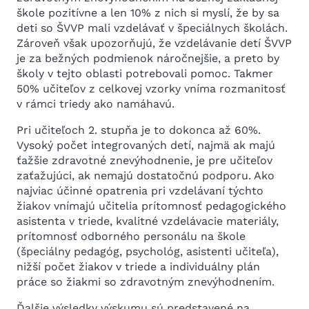
škole pozitívne a len 10% z nich si myslí, že by sa
deti so ŠVVP mali vzdelávať v špeciálnych školách.
Zároveň však upozorňujú, že vzdelávanie detí ŠVVP
je za bežných podmienok náročnejšie, a preto by
školy v tejto oblasti potrebovali pomoc. Takmer
50% učiteľov z celkovej vzorky vníma rozmanitosť
v rámci triedy ako namáhavú.
Pri učiteľoch 2. stupňa je to dokonca až 60%.
Vysoký počet integrovaných detí, najmä ak majú
ťažšie zdravotné znevýhodnenie, je pre učiteľov
zaťažujúci, ak nemajú dostatočnú podporu. Ako
najviac účinné opatrenia pri vzdelávaní týchto
žiakov vnímajú učitelia prítomnosť pedagogického
asistenta v triede, kvalitné vzdelávacie materiály,
prítomnosť odborného personálu na škole
(špeciálny pedagóg, psychológ, asistenti učiteľa),
nižší počet žiakov v triede a individuálny plán
práce so žiakmi so zdravotným znevýhodnením.
Ďalšie výsledky výskumu sú predstavené na