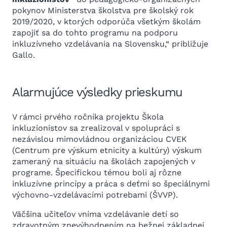
pokynov Ministerstva školstva pre školský rok
2019/2020, v ktorých odporúča všetkým školám
zapojiť sa do tohto programu na podporu
inkluzívneho vzdelávania na Slovensku,“ približuje
Gallo.
Alarmujúce výsledky prieskumu
V rámci prvého ročníka projektu Škola
inkluzionistov sa zrealizoval v spolupráci s
nezávislou mimovládnou organizáciou CVEK
(Centrum pre výskum etnicity a kultúry) výskum
zameraný na situáciu na školách zapojených v
programe. Špecifickou témou boli aj rôzne
inkluzívne princípy a práca s deťmi so špeciálnymi
výchovno-vzdelávacími potrebami (ŠVVP).
Väčšina učiteľov vníma vzdelávanie detí so
zdravotným znevýhodnením na bežnej základnej