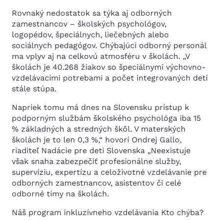
Rovnaký nedostatok sa týka aj odborných
zamestnancov – školských psychológov,
logopédov, špeciálnych, liečebných alebo
sociálnych pedagógov. Chýbajúci odborný personál
ma vplyv aj na celkovú atmosféru v školách. „V
školách je 40.268 žiakov so špeciálnymi výchovno-
vzdelávacími potrebami a počet integrovaných detí
stále stúpa.
Napriek tomu má dnes na Slovensku prístup k
podporným službám školského psychológa iba 15
% základných a stredných škôl. V materských
školách je to len 0,3 %,“ hovorí Ondrej Gallo,
riaditeľ Nadácie pre deti Slovenska „Neexistuje
však snaha zabezpečiť profesionálne služby,
supervíziu, expertízu a celoživotné vzdelávanie pre
odborných zamestnancov, asistentov či celé
odborné tímy na školách.
Náš program inkluzívneho vzdelávania Kto chýba?