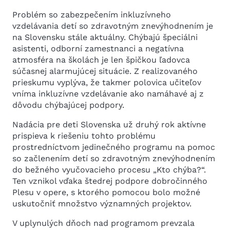
Problém so zabezpečením inkluzívneho
vzdelávania detí so zdravotným znevýhodnením je
na Slovensku stále aktuálny. Chýbajú špeciálni
asistenti, odborní zamestnanci a negatívna
atmosféra na školách je len špičkou ľadovca
súčasnej alarmujúcej situácie. Z realizovaného
prieskumu vyplýva, že takmer polovica učiteľov
vníma inkluzívne vzdelávanie ako namáhavé aj z
dôvodu chýbajúcej podpory.
Nadácia pre deti Slovenska už druhý rok aktívne
prispieva k riešeniu tohto problému
prostredníctvom jedinečného programu na pomoc
so začlenením detí so zdravotným znevýhodnením
do bežného vyučovacieho procesu „Kto chýba?“.
Ten vznikol vďaka štedrej podpore dobročinného
Plesu v opere, s ktorého pomocou bolo možné
uskutočniť množstvo významných projektov.
V uplynulých dňoch nad programom prevzala