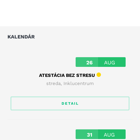
18 jú
KALENDÁR
26
AUG
ATESTÁCIA BEZ STRESU
streda
,
Inklucentrum
DETAIL
31
AUG