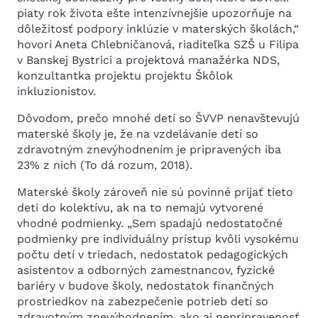
piaty rok života ešte intenzívnejšie upozorňuje na
dôležitosť podpory inklúzie v materských školách,“
hovorí Aneta Chlebničanová, riaditeľka SZŠ u Filipa
v Banskej Bystrici a projektová manažérka NDS,
konzultantka projektu projektu Škôlok
inkluzionistov.
Dôvodom, prečo mnohé detí so ŠVVP nenavštevujú
materské školy je, že na vzdelávanie detí so
zdravotným znevýhodnením je pripravených iba
23% z nich (To dá rozum, 2018).
Materské školy zároveň nie sú povinné prijať tieto
deti do kolektívu, ak na to nemajú vytvorené
vhodné podmienky. „Sem spadajú nedostatočné
podmienky pre individuálny prístup kvôli vysokému
počtu detí v triedach, nedostatok pedagogických
asistentov a odborných zamestnancov, fyzické
bariéry v budove školy, nedostatok finančných
prostriedkov na zabezpečenie potrieb detí so
zdravotným znevýhodnením, ako aj nepripravenosť