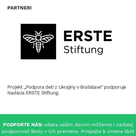
PARTNERI
Podpora a začlenenie tínedžerov z Ukrajiny v Bratislave
„Tento projekt finančne podporil Bratislavský
samosprávny kraj“
PODPORTE NÁS:
vďaka vašim darom môžeme i naďalej
podporovať školy v ich premene. Prispejte k zmene škôl