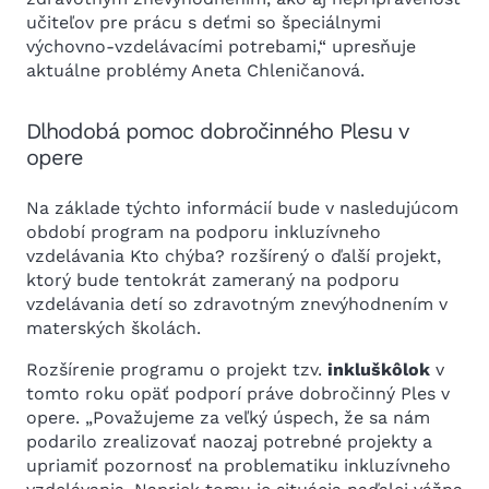
učiteľov pre prácu s deťmi so špeciálnymi
výchovno-vzdelávacími potrebami,“ upresňuje
aktuálne problémy Aneta Chleničanová.
Dlhodobá pomoc dobročinného Plesu v
opere
Na základe týchto informácií bude v nasledujúcom
období program na podporu inkluzívneho
vzdelávania Kto chýba? rozšírený o ďalší projekt,
ktorý bude tentokrát zameraný na podporu
vzdelávania detí so zdravotným znevýhodnením v
materských školách.
Rozšírenie programu o projekt tzv.
inkluškôlok
v
tomto roku opäť podporí práve dobročinný Ples v
opere. „Považujeme za veľký úspech, že sa nám
podarilo zrealizovať naozaj potrebné projekty a
upriamiť pozornosť na problematiku inkluzívneho