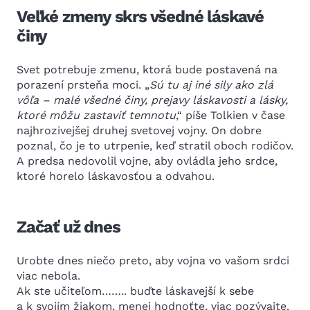
Veľké zmeny skrs všedné láskavé
činy
Svet potrebuje zmenu, ktorá bude postavená na
porazení prsteňa moci. „
Sú tu aj iné sily ako zlá
vôľa – malé všedné činy, prejavy láskavosti a lásky,
ktoré môžu zastaviť temnotu
,“ píše Tolkien v čase
najhrozivejšej druhej svetovej vojny. On dobre
poznal, čo je to utrpenie, keď stratil oboch rodičov.
A predsa nedovolil vojne, aby ovládla jeho srdce,
ktoré horelo láskavosťou a odvahou.
Začať už dnes
Urobte dnes niečo preto, aby vojna vo vašom srdci
viac nebola.
Ak ste učiteľom…….. buďte láskavejší k sebe
a k svojím žiakom, menej hodnoťte, viac pozývajte.