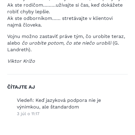
Ak ste rodičom………užívajte si čas, keď dokážete
robiť chyby lepšie.
Ak ste odborníkom…… stretávajte v klientovi
najmä človeka.
Vojnu možno zastaviť práve tým, čo urobíte teraz,
alebo
čo urobíte potom, čo ste niečo urobili
(G.
Landreth).
Viktor Križo
ČÍTAJTE AJ
2026
Viedeň: Keď jazyková podpora nie je
Práz
výnimkou, ale štandardom
25 jú
3 júl o 11:17