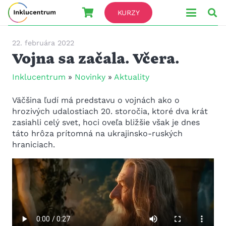
KURZY
22. februára 2022
Vojna sa začala. Včera.
Inklucentrum
»
Novinky
»
Aktuality
Väčšina ľudí má predstavu o vojnách ako o
hrozivých udalostiach 20. storočia, ktoré dva krát
zasiahli celý svet, hoci oveľa bližšie však je dnes
táto hrôza prítomná na ukrajinsko-ruských
hraniciach.