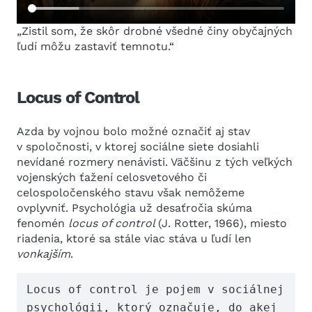
„Zistil som, že skôr drobné všedné činy obyčajných
ľudí môžu zastaviť temnotu.“
Locus of Control
Azda by vojnou bolo možné označiť aj stav
v spoločnosti, v ktorej sociálne siete dosiahli
nevídané rozmery nenávisti. Väčšinu z tých veľkých
vojenských ťažení celosvetového či
celospoločenského stavu však nemôžeme
ovplyvniť. Psychológia už desaťročia skúma
fenomén
locus of control
(J. Rotter, 1966), miesto
riadenia, ktoré sa stále viac stáva u ľudí len
vonkajším
.
Locus of control je pojem v sociálnej 
psychológii, ktorý označuje, do akej 