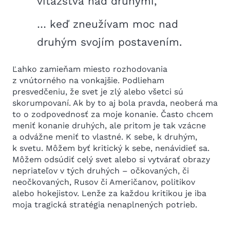
víťazstva nad druhými,
… keď zneužívam moc nad
druhým svojím postavením.
Ľahko zamieňam miesto rozhodovania
z vnútorného na vonkajšie. Podlieham
presvedčeniu, že svet je zlý alebo všetci sú
skorumpovaní. Ak by to aj bola pravda, neoberá ma
to o zodpovednosť za moje konanie. Často chcem
meniť konanie druhých, ale pritom je tak vzácne
a odvážne meniť to vlastné. K sebe, k druhým,
k svetu. Môžem byť kritický k sebe, nenávidieť sa.
Môžem odsúdiť celý svet alebo si vytvárať obrazy
nepriateľov v tých druhých – očkovaných, či
neočkovaných, Rusov či Američanov, politikov
alebo hokejistov. Lenže za každou kritikou je iba
moja tragická stratégia nenaplnených potrieb.