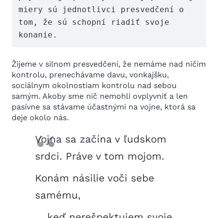
miery sú jednotlivci presvedčení o 
tom, že sú schopní riadiť svoje 
konanie.
Žijeme v silnom presvedčení, že nemáme nad ničím
kontrolu, prenechávame davu, vonkajšku,
sociálnym okolnostiam kontrolu nad sebou
samým. Akoby sme nič nemohli ovplyvniť a len
pasívne sa stávame účastnými na vojne, ktorá sa
deje okolo nás.
Vojna sa začína v ľudskom
srdci. Práve v tom mojom.
Konám násilie voči sebe
samému,
… keď nerešpektujem svoje