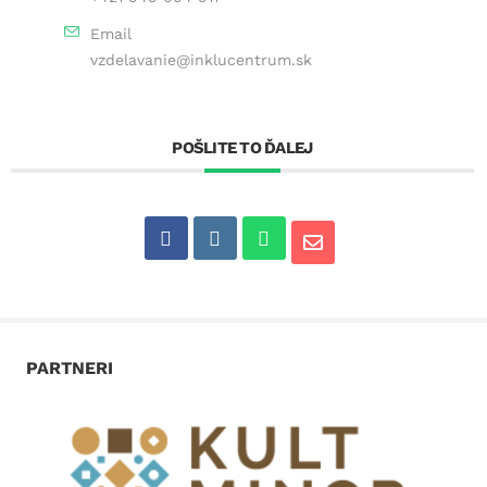
Email
vzdelavanie@inklucentrum.sk
POŠLITE TO ĎALEJ
PARTNERI