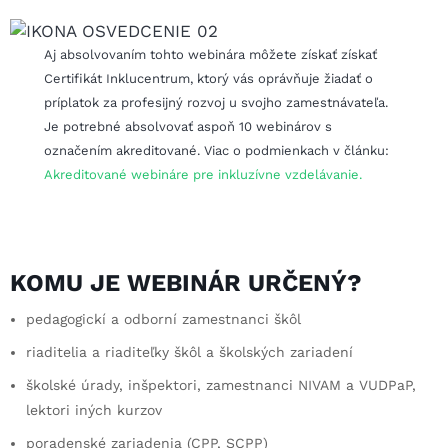
Aj absolvovaním tohto webinára môžete získať získať
Certifikát Inklucentrum, ktorý vás oprávňuje žiadať o
príplatok za profesijný rozvoj u svojho zamestnávateľa.
Je potrebné absolvovať aspoň 10 webinárov s
označením akreditované. Viac o podmienkach v článku:
Akreditované webináre pre inkluzívne vzdelávanie.
KOMU JE WEBINÁR URČENÝ?
pedagogickí a odborní zamestnanci škôl
riaditelia a riaditeľky škôl a školských zariadení
školské úrady, inšpektori, zamestnanci NIVAM a VUDPaP,
lektori iných kurzov
poradenské zariadenia (CPP, SCPP)