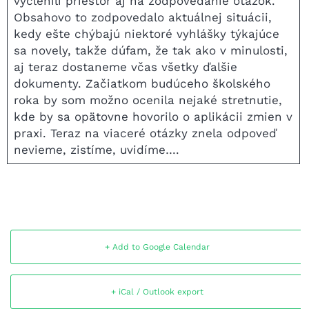
vyčlenili priestor aj na zodpovedanie otázok.
Obsahovo to zodpovedalo aktuálnej situácii,
kedy ešte chýbajú niektoré vyhlášky týkajúce
sa novely, takže dúfam, že tak ako v minulosti,
aj teraz dostaneme včas všetky ďalšie
dokumenty. Začiatkom budúceho školského
roka by som možno ocenila nejaké stretnutie,
kde by sa opätovne hovorilo o aplikácii zmien v
praxi. Teraz na viaceré otázky znela odpoveď
nevieme, zistíme, uvidíme….
+ Add to Google Calendar
+ iCal / Outlook export