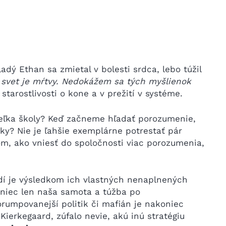
ladý Ethan sa zmietal v bolesti srdca, lebo túžil
 svet je mŕtvy. Nedokážem sa tých myšlienok
 starostlivosti o kone a v prežití v systéme.
iteľka školy? Keď začneme hľadať porozumenie,
ky? Nie je ľahšie exemplárne potrestať pár
om, ako vniesť do spoločnosti viac porozumenia,
udí je výsledkom ich vlastných nenaplnených
koniec len naša samota a túžba po
rumpovanejší politik či mafián je nakoniec
ierkegaard, zúfalo nevie, akú inú stratégiu