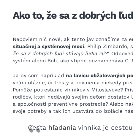
Ako to, že sa z dobrých ľudí
Nepoviem nič nové, ak tento jav označíme za er
situačnej a systémovej moci
. Philip Zimbardo, 
že sa z dobrých ľudí stávajú ľudia zlí?
“ Odpoved
systém alebo Boh, ako vtipne poznamenáva C. S
Ja by som napríklad
na lavicu obžalovaných p
veľmi otázne, či tresty a obvinenia niekedy pris
Pomôže potrestanie vinníkov v Miloslavove? Pri
rodičov, ktorí nedávajú svojím deťom dostatok 
a spoločnosti preventívne prostredie? Alebo n
svoje potreby a tak ich uzatvára do izolácie nási
Cesta hľadania vinníka je cestou 