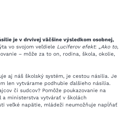
silie je v drvivej väčšine výsledkom osobnej,
ýta vo svojom veľdiele
Luciferov efekt
: „
Ako to,
anie – môže za to on, rodina, škola, okolie,
uje aj náš školský systém, je cestou násilia. Je
orom len vytvárame podhubie ďalšieho násilia.
bhajcov či sudcov? Pomôže poukazovanie na
a ministerstva vytvárať v školách
sti veľké napätie, mládeži neumožňuje napĺňať