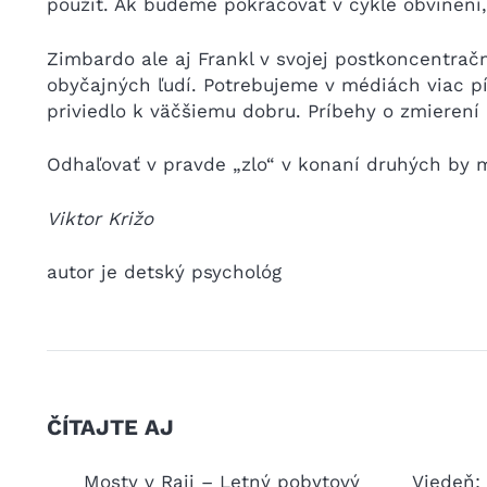
použiť. Ak budeme pokračovať v cykle obvinení
Zimbardo ale aj Frankl v svojej postkoncentrač
obyčajných ľudí. Potrebujeme v médiách viac pís
priviedlo k väčšiemu dobru. Príbehy o zmierení 
Odhaľovať v pravde „zlo“ v konaní druhých by m
Viktor Križo
autor je detský psychológ
ČÍTAJTE AJ
kovej a
Mosty v Raji – Letný pobytový
Viedeň: