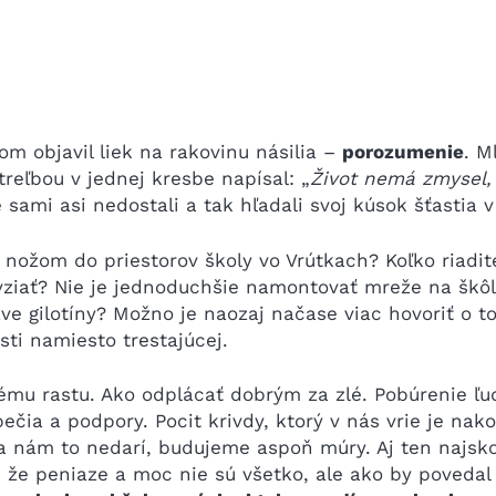
m objavil liek na rakovinu násilia –
porozumenie
. M
reľbou v jednej kresbe napísal: „
Život nemá zmysel,
 sami asi nedostali a tak hľadali svoj kúsok šťastia v
 s nožom do priestorov školy vo Vrútkach? Koľko riad
vziať? Nie je jednoduchšie namontovať mreže na škôl
ve gilotíny? Možno je naozaj načase viac hovoriť o t
sti namiesto trestajúcej.
vému rastu. Ako odplácať dobrým za zlé. Pobúrenie ľ
ečia a podpory. Pocit krivdy, ktorý v nás vrie je na
a nám to nedarí, budujeme aspoň múry. Aj ten najsko
 že peniaze a moc nie sú všetko, ale ako by povedal K