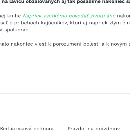
,
na lavicu obžalovaných aj tak posadíme nakoniec s
nej knihe
Napriek všetkému povedať životu áno
nako
ať o príbehoch kajúcnikov, ktorí aj napriek zlým čin
a spolupráci.
alo nakoniec viesť k porozumení bolesti a k novým s
 Keď jazyková podpora
Prázdni na prázdniny