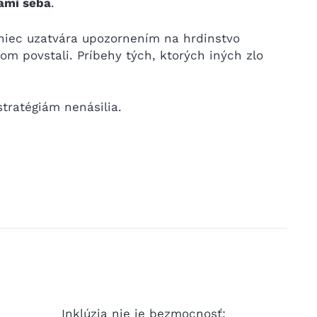
ami seba
.
niec uzatvára upozornením na hrdinstvo
om povstali. Príbehy tých, ktorých iných zlo
tratégiám nenásilia.
Inklúzia nie je bezmocnosť:
Ako pri