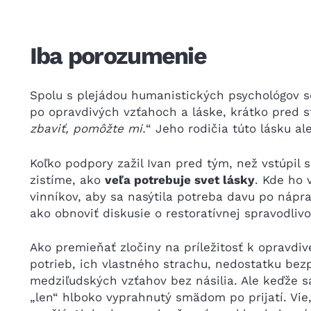
Iba porozumenie
Spolu s plejádou humanistických psychológov so
po opravdivých vzťahoch a láske, krátko pred st
zbaviť, pomôžte mi.
“ Jeho rodičia túto lásku ale
Koľko podpory zažil Ivan pred tým, než vstúpil
zistíme, ako
veľa potrebuje svet lásky
. Kde ho 
vinníkov, aby sa nasýtila potreba davu po nápra
ako obnoviť diskusie o restoratívnej spravodlivo
Ako premieňať zločiny na príležitosť k opravdi
potrieb, ich vlastného strachu, nedostatku bezp
medziľudských vzťahov bez násilia. Ale keďže s
„len“ hlboko vyprahnutý smädom po prijatí. Vie,