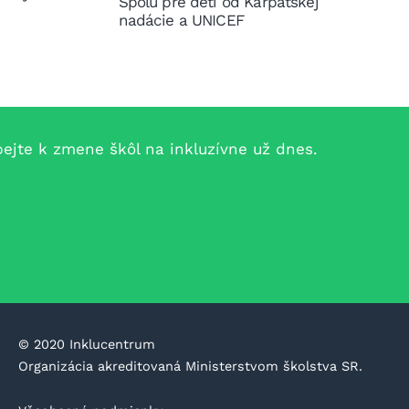
Spolu pre deti od Karpatskej
nadácie a UNICEF
jte k zmene škôl na inkluzívne už dnes.
©️ 2020 Inklucentrum
Organizácia akreditovaná Ministerstvom školstva SR.