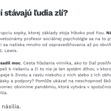
 stávajú ľudia zlí?
upciu sopky, ktorej základy stoja hlboko pod ňou.
Ná
svetoznámy profesor sociálnej psychológie sa na to p
í sa natíska mnoho od ospravedlňovania až po obviňov
. Lewis.
osadil moc
. Cesta hľadania vinníka, ako to žiaľ posilň
peli k riešeniu a či to nie je len systém dlhov, v kt
speje k životu a rastu niekoho z nich alebo z ich o
lásky a podpory? Pomôže ukázať na neschopnosť škôl 
akoniec obviníme pandémiu, ktorá vytvára v spoločno
lia.
násilia.