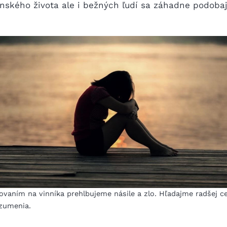
enského života ale i bežných ľudí sa záhadne podoba
ovaním na vinníka prehlbujeme násile a zlo. Hľadajme radšej c
zumenia.