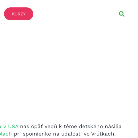
KURZY
a v USA
nás opäť vedú k téme detského násilia
olách
pri spomienke na udalosti vo Vrútkach.