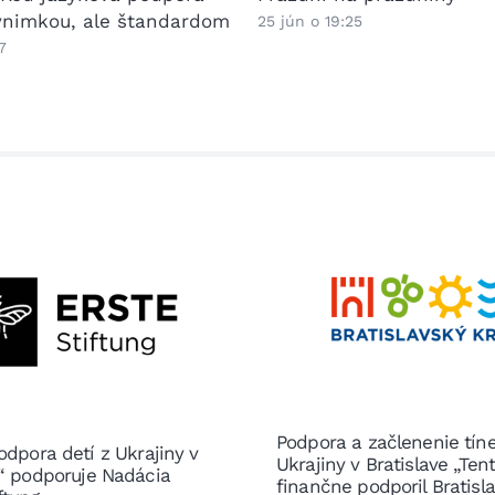
výnimkou, ale štandardom
25 jún o 19:25
7
Podpora a začlenenie tín
odpora detí z Ukrajiny v
Ukrajiny v Bratislave „Ten
e“ podporuje Nadácia
finančne podporil Bratisl