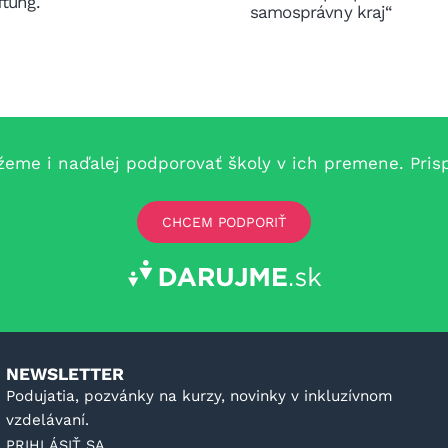
ftung.
samosprávny kraj“
e i naďalej podporovať školy v ich premene. Prispe
CHCEM PODPORIŤ
NEWSLETTER
Podujatia, pozvánky na kurzy, novinky v inkluzívnom
vzdelávaní.
PRIHLÁSIŤ SA