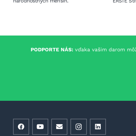
národnostných menšín.
ERSTE Sti
PODPORTE NÁS:
vďaka vašim darom môžem