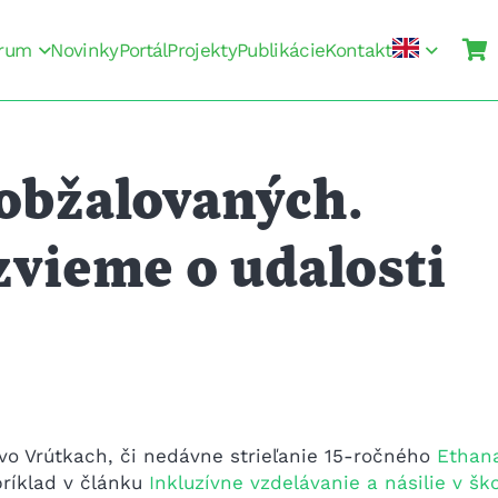
rum
Novinky
Portál
Projekty
Publikácie
Kontakt
 obžalovaných.
zvieme o udalosti
 vo Vrútkach, či nedávne strieľanie 15-ročného
Ethan
príklad v článku
Inkluzívne vzdelávanie a násilie v šk