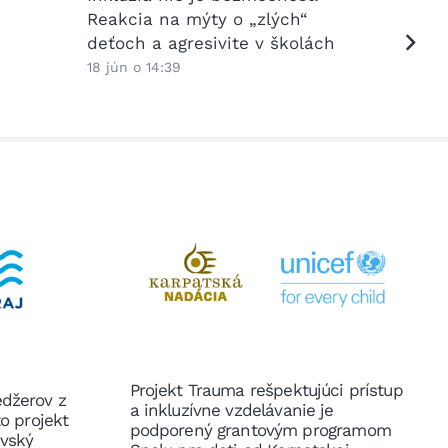
Reakcia na mýty o „zlých“
viacja
deťoch a agresivite v školách
školy?
odpove
18 jún o 14:39
15 jún o
Projekt Trauma rešpektujúci prístup
edžerov z
a inkluzívne vzdelávanie je
to projekt
podporený grantovým programom
avský