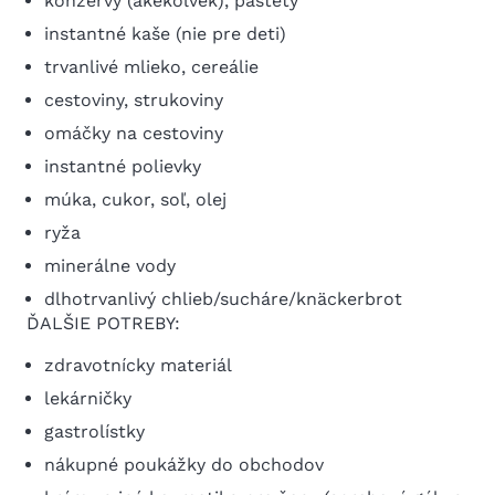
konzervy (akékoľvek), paštéty
instantné kaše (nie pre deti)
trvanlivé mlieko, cereálie
cestoviny, strukoviny
omáčky na cestoviny
instantné polievky
múka, cukor, soľ, olej
ryža
minerálne vody
dlhotrvanlivý chlieb/sucháre/knäckerbrot
ĎALŠIE POTREBY:
zdravotnícky materiál
lekárničky
gastrolístky
nákupné poukážky do obchodov