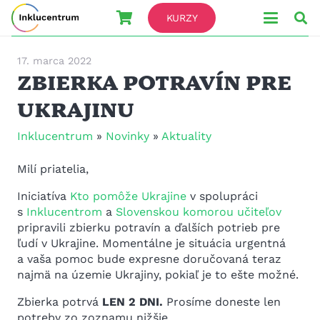
KURZY
17. marca 2022
ZBIERKA POTRAVÍN PRE
UKRAJINU
Inklucentrum
»
Novinky
»
Aktuality
Milí priatelia,
Iniciatíva
Kto pomôže Ukrajine
v spolupráci
s
Inklucentrom
a
Slovenskou komorou učiteľov
pripravili zbierku potravín a ďalších potrieb pre
ľudí v Ukrajine. Momentálne je situácia urgentná
a vaša pomoc bude expresne doručovaná teraz
najmä na územie Ukrajiny, pokiaľ je to ešte možné.
Zbierka potrvá
LEN 2 DNI.
Prosíme doneste len
potreby zo zoznamu nižšie.