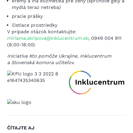
krémy a iná kozmetika pre ženy (sprchové gély a
mydlá teraz netreba)
pracie prášky
čistiace prostriedky
V prípade otázok kontaktujte:
miriama.skripova@inklucentrum.sk
; 0949 004 911
(8:00-18:00)
Iniciatíva Kto pomôže Ukrajine, Inklucentrum
a Slovenská komora učiteľov.
ČÍTAJTE AJ