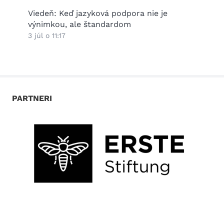
2026
Viedeň: Keď jazyková podpora nie je
Práz
výnimkou, ale štandardom
25 jú
3 júl o 11:17
PARTNERI