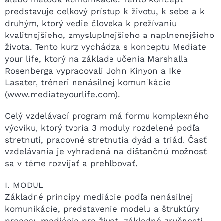
predstavuje celkový prístup k životu, k sebe a k
druhým, ktorý vedie človeka k prežívaniu
kvalitnejšieho, zmysluplnejšieho a naplnenejšieho
života. Tento kurz vychádza s konceptu Mediate
your life, ktorý na základe učenia Marshalla
Rosenberga vypracovali John Kinyon a Ike
Lasater, tréneri nenásilnej komunikácie
(www.mediateyourlife.com).
Celý vzdelávací program má formu komplexného
výcviku, ktorý tvoria 3 moduly rozdelené podľa
stretnutí, pracovné stretnutia dyád a triád. Časť
vzdelávania je vyhradená na dištančnú možnosť
sa v téme rozvíjať a prehlbovať.
I. MODUL
Základné princípy mediácie podľa nenásilnej
komunikácie, predstavenie modelu a štruktúry
procesu mediácie pre život, základné zručnosti