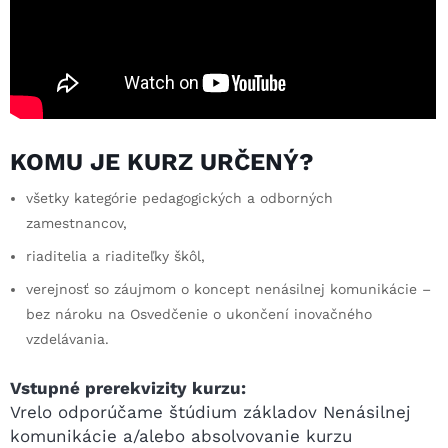
KOMU JE KURZ URČENÝ?
všetky kategórie pedagogických a odborných
zamestnancov,
riaditelia a riaditeľky škôl,
verejnosť so záujmom o koncept nenásilnej komunikácie –
bez nároku na Osvedčenie o ukončení inovačného
vzdelávania.
Vstupné prerekvizity kurzu:
Vrelo odporúčame štúdium základov Nenásilnej
komunikácie a/alebo absolvovanie kurzu