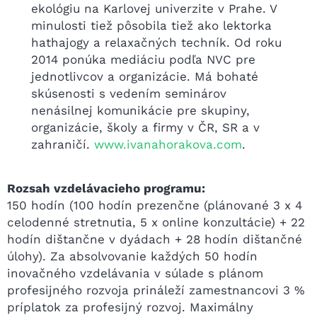
ekológiu na Karlovej univerzite v Prahe. V
minulosti tiež pôsobila tiež ako lektorka
hathajogy a relaxačných techník. Od roku
2014 ponúka mediáciu podľa NVC pre
jednotlivcov a organizácie. Má bohaté
skúsenosti s vedením seminárov
nenásilnej komunikácie pre skupiny,
organizácie, školy a firmy v ČR, SR a v
zahraničí.
www.ivanahorakova.com
.
Rozsah vzdelávacieho programu:
150 hodín (100 hodín prezenčne (plánované 3 x 4
celodenné stretnutia, 5 x online konzultácie) + 22
hodín dištančne v dyádach + 28 hodín dištančné
úlohy). Za absolvovanie každých 50 hodín
inovačného vzdelávania v súlade s plánom
profesijného rozvoja prináleží zamestnancovi 3 %
príplatok za profesijný rozvoj. Maximálny