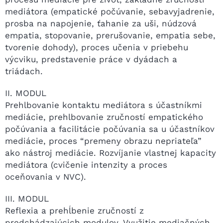
mediátora (empatické počúvanie, sebavyjadrenie,
prosba na napojenie, ťahanie za uši, núdzová
empatia, stopovanie, prerušovanie, empatia sebe,
tvorenie dohody), proces učenia v priebehu
výcviku, predstavenie práce v dyádach a
triádach.
II. MODUL
Prehlbovanie kontaktu mediátora s účastníkmi
mediácie, prehlbovanie zručností empatického
počúvania a facilitácie počúvania sa u účastníkov
mediácie, proces “premeny obrazu nepriateľa”
ako nástroj mediácie. Rozvíjanie vlastnej kapacity
mediátora (cvičenie intenzity a proces
oceňovania v NVC).
III. MODUL
Reflexia a prehĺbenie zručností z
predchádzajúcich modulov. Využitie mediačných