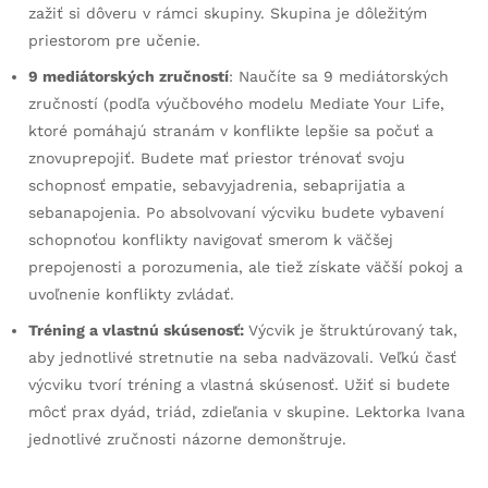
zažiť si dôveru v rámci skupiny. Skupina je dôležitým
priestorom pre učenie.
9 mediátorských zručností
: Naučíte sa 9 mediátorských
zručností (podľa výučbového modelu Mediate Your Life,
ktoré pomáhajú stranám v konflikte lepšie sa počuť a
znovuprepojiť. Budete mať priestor trénovať svoju
schopnosť empatie, sebavyjadrenia, sebaprijatia a
sebanapojenia. Po absolvovaní výcviku budete vybavení
schopnoťou konflikty navigovať smerom k väčšej
prepojenosti a porozumenia, ale tiež získate väčší pokoj a
uvoľnenie konflikty zvládať.
Tréning a vlastnú skúsenosť:
Výcvik je štruktúrovaný tak,
aby jednotlivé stretnutie na seba nadväzovali. Veľkú časť
výcviku tvorí tréning a vlastná skúsenosť. Užiť si budete
môcť prax dyád, triád, zdieľania v skupine. Lektorka Ivana
jednotlivé zručnosti názorne demonštruje.