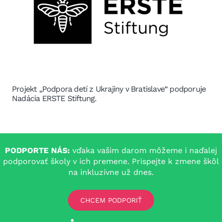
Podpora a začlenenie tínedžerov z Ukrajiny v Bratislave
„Tento projekt finančne podporil Bratislavský
samosprávny kraj“
PODPORTE NÁS:
vďaka vašim darom môžeme i naďalej
podporovať školy v ich premene. Prispejte k zmene škôl
na inkluzívne už dnes.
CHCEM PODPORIŤ