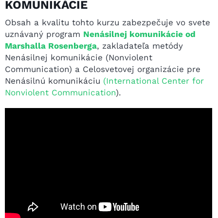
KOMUNIKÁCIE
Obsah a kvalitu tohto kurzu zabezpečuje vo svete
uznávaný program
Nenásilnej komunikácie od
Marshalla Rosenberga
, zakladateľa metódy
Nenásilnej komunikácie (Nonviolent
Communication) a Celosvetovej organizácie pre
Nenásilnú komunikáciu
(International Center for
Nonviolent Communication
).