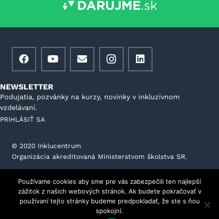
NEWSLETTER
Podujatia, pozvánky na kurzy, novinky v inkluzívnom
vzdelávaní.
PRIHLÁSIŤ SA
©️ 2020 Inklucentrum
Organizácia akreditovaná Ministerstvom školstva SR.
Všeobecné podmienky prevádzkovateľa portálu
Používame cookies aby sme pre vás zabezpečili ten najlepší
GDPR
Stanovy
Kontakt
Etický kódex
zážitok z našich webových stránok. Ak budete pokračovať v
používaní tejto stránky budeme predpokladať, že ste s ňou
spokojní.