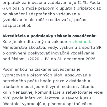
príplatok za inovačné vzdelávanie je 12 %. Podľa
§ 64 ods. 2 môže pracovník uplatniť príplatok až
po skončení adaptačného vzdelávania
(vzdelávanie ale môže realizovať aj počas
adaptačného).
Akreditácia a podmienky získania osvedčenia:
Kurz je akreditovaný na základe
rozhodnutia
Ministerstva školstva, vedy, výskumu a športu SR
o oprávnení poskytovať inovačné vzdelávanie.
pod číslom 1/2020 – IV. do 31. decembra 2025.
Podmienkou na získanie osvedčenia je
vypracovanie písomných úloh, absolvovanie
potrebného počtu hodín praxe v dyádach a
triádach medzi jednotlivými modulmi, čítanie
kníh Nenásilnej komunikácie a reflektovanie videí
NVC podľa inštrukcii lektora. V závere kurzu
účastníci vypracujú aj písomnú spätnú väzbu.