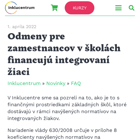
KURZY
1. apríla 2022
Odmeny pre
zamestnancov v školách
financujú integrovaní
žiaci
Inklucentrum
»
Novinky
»
FAQ
V Inklucentre sme sa pozreli na to, ako je to s
finančnými prostriedkami základných škôl, ktoré
dostávajú v rámci navýšených normatívov na
integrovaných žiakov.
Nariadenie vlády 630/2008 určuje v prílohe 8
koeficienty navýšených normatívov na