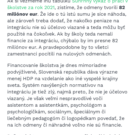
Ak si vezmeme inú tabuľku
Súhrnný výkaz o práci v
školstve za rok 2021
, zistíme, že odmeny tvorili
82
miliónov eur
. Že ide o tú istú sumu je síce náhoda,
ale zároveň treba dodať, že nakoľko peniaze na
integráciu nie sú účelovo viazané a teda môžu byť
použité na čokoľvek. Ak by školy teda nemali
financie za integráciu, chýbalo by im presne 82
miliónov eur. A pravdepodobne by to všetci
zamestnanci pocítili na nulových odmenách.
Financovanie školstva je dnes mimoriadne
podvýživené, Slovenská republika dáva výrazne
menej HDP na vzdelanie ako iné vyspelé krajiny
sveta. Systém navýšených normatívov na
integráciu je tiež zlý, najmä preto, že nie je účelovo
viazaný. Je však veľmi nespravodlivé voči
asistentom a asistentkám, psychológom a
psychologičkám, sociálnym, špeciálnym či
liečebným pedagogóm či logopédkam povedať, že
na ich odmeny či náhradné voľno nie sú financie.