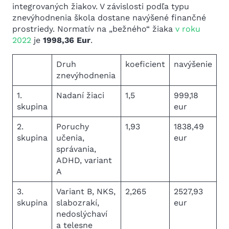
integrovaných žiakov. V závislosti podľa typu
znevýhodnenia škola dostane navýšené finančné
prostriedy. Normatív na „bežného“ žiaka
v roku
2022
je
1998,36 Eur
.
Druh
koeficient
navýšenie
znevýhodnenia
1.
Nadaní žiaci
1,5
999,18
skupina
eur
2.
Poruchy
1,93
1838,49
skupina
učenia,
eur
správania,
ADHD, variant
A
3.
Variant B, NKS,
2,265
2527,93
skupina
slabozrakí,
eur
nedoslýchaví
a telesne