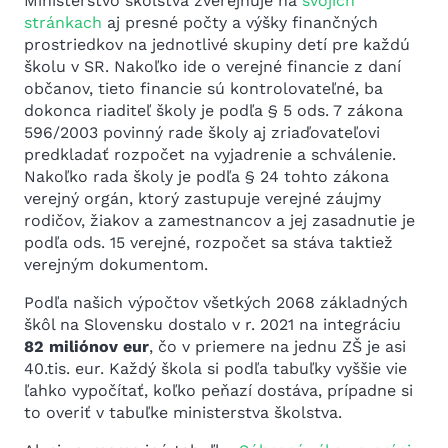
Ministerstvo školstva zverejňuje na
svojich
stránkach
aj presné počty a výšky finančných
prostriedkov na jednotlivé skupiny detí pre každú
školu v SR. Nakoľko ide o verejné financie z daní
občanov, tieto financie sú kontrolovateľné, ba
dokonca riaditeľ školy je podľa § 5 ods. 7 zákona
596/2003 povinný rade školy aj zriaďovateľovi
predkladať rozpočet na vyjadrenie a schválenie.
Nakoľko rada školy je podľa § 24 tohto zákona
verejný orgán, ktorý zastupuje verejné záujmy
rodičov, žiakov a zamestnancov a jej zasadnutie je
podľa ods. 15 verejné, rozpočet sa stáva taktiež
verejným dokumentom.
Podľa našich výpočtov všetkých 2068 základných
škôl na Slovensku dostalo v r. 2021 na integráciu
82 miliónov eur
, čo v priemere na jednu ZŠ je asi
40.tis. eur. Každý škola si podľa tabuľky vyššie vie
ľahko vypočítať, koľko peňazí dostáva, prípadne si
to overiť v tabuľke ministerstva školstva.