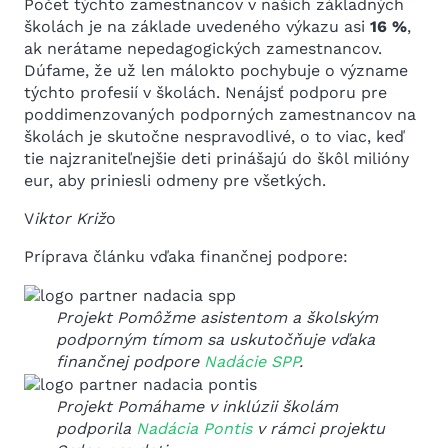
Počet týchto zamestnancov v našich základných
školách je na základe uvedeného výkazu asi
16 %
,
ak nerátame nepedagogických zamestnancov.
Dúfame, že už len málokto pochybuje o význame
týchto profesií v školách. Nenájsť podporu pre
poddimenzovaných podporných zamestnancov na
školách je skutočne nespravodlivé, o to viac, keď
tie najzraniteľnejšie deti prinášajú do škôl milióny
eur, aby priniesli odmeny pre všetkých.
V
iktor Križ
o
Príprava článku vďaka finančnej podpore:
Projekt Pomôžme asistentom a školským
podporným tímom sa uskutočňuje vďaka
finančnej podpore
Nadácie SPP
.
Projekt Pomáhame v inklúzii školám
podporila
Nadácia Pontis
v rámci projektu