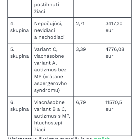
postihnutí
žiaci
4.
Nepočujúci,
2,71
3417,20
skupina
nevidiaci
eur
a nechodiaci
5.
Variant C,
3,39
4776,08
skupina
viacnásobne
eur
variant A,
autizmus bez
MP (vrátane
aspergerovho
syndrómu)
6.
Viacnásobne
6,79
11570,5
skupina
variant B a C,
eur
autizmus s MP,
hluchoslepí
žiaci