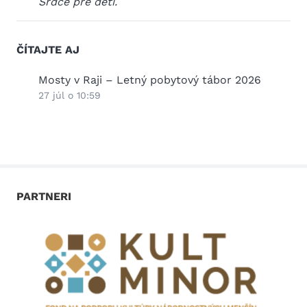
Srdce pre deti.
ČÍTAJTE AJ
Mosty v Raji – Letný pobytový tábor 2026
Viede
výni
27 júl o 10:59
3 júl 
PARTNERI