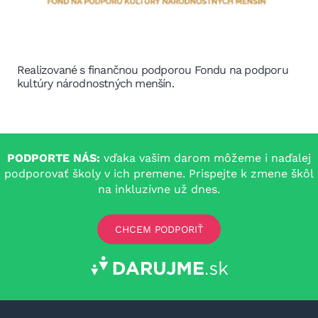
Realizované s finančnou podporou Fondu na podporu
kultúry národnostných menšín.
PODPORTE NÁS:
vďaka vašim darom môžeme i naďalej
podporovať školy v ich premene. Prispejte k zmene škôl
na inkluzívne už dnes.
CHCEM PODPORIŤ