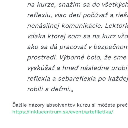
na kurze, snažím sa do všetkých
reflexiu, viac detí počúvať a rie
nenásilnej komunikácie. Lektork
vďaka ktorej som sa na kurz vžd
ako sa dá pracovať v bezpečnom
prostredí. Výborné bolo, že sme s
vyskúšať a hneď následne urobiť
reflexia a sebareflexia po každej
robili s deťmi.
„
Ďalšie názory absolventov kurzu si môžete preč
https://inklucentrum.sk/event/artefiletika/