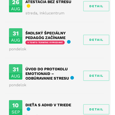
26
ATESTÁCIA BEZ STRESU
DETAIL
AUG
streda
,
Inklucentrum
31
ŠKOLSKÝ ŠPECIÁLNY
PEDAGÓG ZAČÍNAME
AUG
DETAIL
V TOMTO TERMÍNE VYPREDANÉ
pondelok
31
ÚVOD DO PROTOKOLU
EMOTIONAID –
AUG
DETAIL
ODBÚRAVANIE STRESU
pondelok
10
DIEŤA S ADHD V TRIEDE
DETAIL
SEP