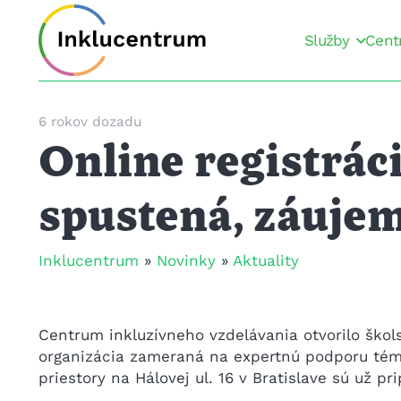
Služby
Cent
6 rokov dozadu
Online registrác
spustená, záujem
Inklucentrum
»
Novinky
»
Aktuality
Centrum inkluzívneho vzdelávania otvorilo škol
organizácia zameraná na expertnú podporu tém
priestory na Hálovej ul. 16 v Bratislave sú už p