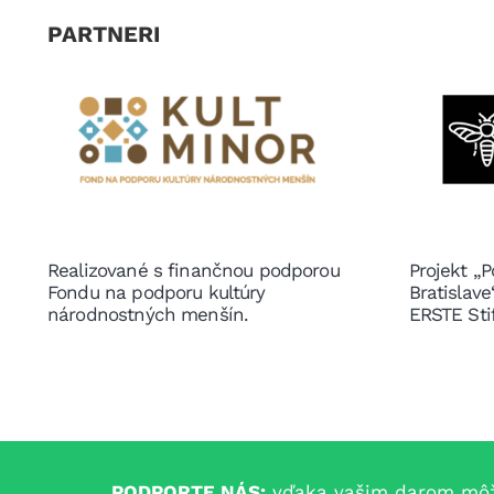
PARTNERI
Realizované s finančnou podporou
Projekt „P
Fondu na podporu kultúry
Bratislav
národnostných menšín.
ERSTE Sti
PODPORTE NÁS:
vďaka vašim darom môžem