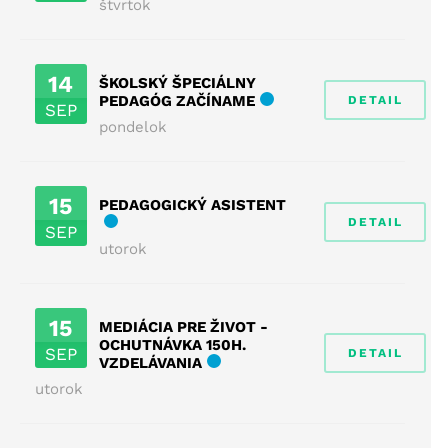
štvrtok
14
ŠKOLSKÝ ŠPECIÁLNY
PEDAGÓG ZAČÍNAME
DETAIL
SEP
pondelok
15
PEDAGOGICKÝ ASISTENT
DETAIL
SEP
utorok
15
MEDIÁCIA PRE ŽIVOT -
OCHUTNÁVKA 150H.
SEP
DETAIL
VZDELÁVANIA
utorok