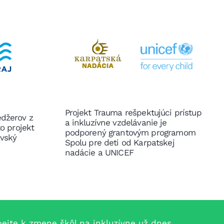
Projekt Trauma rešpektujúci prístup
edžerov z
a inkluzívne vzdelávanie je
to projekt
podporený grantovým programom
avský
Spolu pre deti od Karpatskej
nadácie a UNICEF
jte k zmene škôl na inkluzívne už dnes.