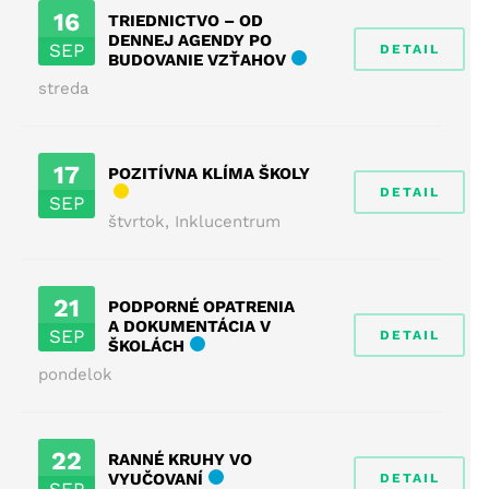
16
TRIEDNICTVO – OD
DENNEJ AGENDY PO
SEP
DETAIL
BUDOVANIE VZŤAHOV
streda
17
POZITÍVNA KLÍMA ŠKOLY
DETAIL
SEP
štvrtok
,
Inklucentrum
21
PODPORNÉ OPATRENIA
A DOKUMENTÁCIA V
SEP
DETAIL
ŠKOLÁCH
pondelok
22
RANNÉ KRUHY VO
VYUČOVANÍ
DETAIL
SEP