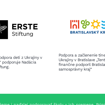
Podpora a začlenenie tín
odpora detí z Ukrajiny v
Ukrajiny v Bratislave „Ten
e“ podporuje Nadácia
finančne podporil Bratisl
ftung.
samosprávny kraj“
e i naďalej podporovať školy v ich premene. Prispe