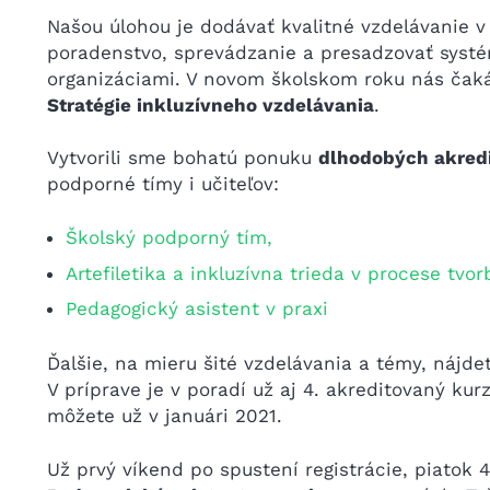
Našou úlohou je dodávať kvalitné vzdelávanie v
poradenstvo, sprevádzanie a presadzovať systé
organizáciami. V novom školskom roku nás čaká
Stratégie inkluzívneho vzdelávania
.
Vytvorili sme bohatú ponuku
dlhodobých akred
podporné tímy i učiteľov:
Školský podporný tím,
Artefiletika a inkluzívna trieda v procese tvor
Pedagogický asistent v prax
i
Ďalšie, na mieru šité vzdelávania a témy, nájde
V príprave je v poradí už aj 4. akreditovaný kur
môžete už v januári 2021.
Už prvý víkend po spustení registrácie, piatok 