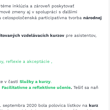
 téme inklúzia a zároveň poskytovať
mové zmeny aj v spolupráci s ďalšími
 celospoločenská participatívna tvorba
národnej
itovaných vzdelávacích kurzov
pre asistentov,
by, reflexie a akceptácie ,
te v časti
Služby a kurzy
.
z
Facilitatívne a reflektívne učenie
.
Tešiť sa naň
4. septembra 2020 bola polovica lístkov na
kurz