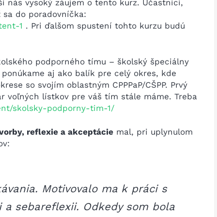
í nás vysoký záujem o tento kurz. Účastníci,
iť sa do poradovníčka:
tent-1
. Pri ďalšom spustení tohto kurzu budú
olského podporného tímu – školský špeciálny
 ponúkame aj ako balík pre celý okres, kde
okrese so svojím oblastným CPPPaP/CŠPP. Prvý
ár voľných lístkov pre váš tím stále máme. Treba
ent/skolsky-podporny-tim-1/
tvorby, reflexie a akceptácie
mal, pri uplynulom
ov:
ávania. Motivovalo ma k práci s
ii a sebareflexii. Odkedy som bola