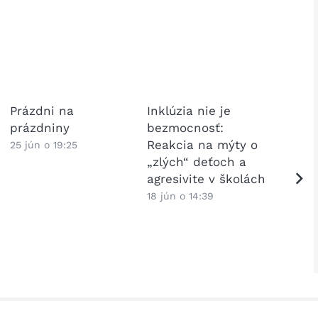
Prázdni na
Inklúzia nie je
Ako p
prázdniny
bezmocnosť:
prija
Reakcia na mýty o
žiako
25 jún o 19:25
„zlých“ deťoch a
školy
agresivite v školách
Česko
odpo
18 jún o 14:39
15 jún 