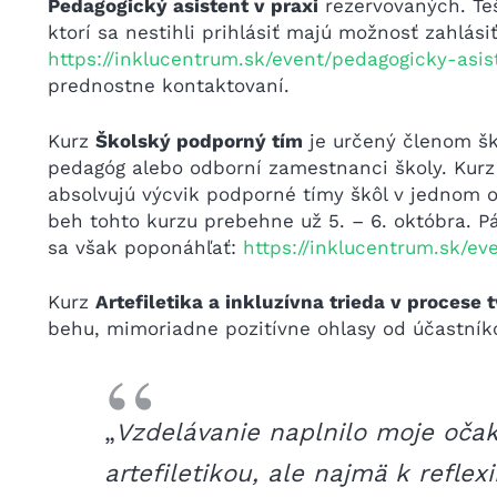
Pedagogický asistent v praxi
rezervovaných. Teš
ktorí sa nestihli prihlásiť majú možnosť zahlás
https://inklucentrum.sk/event/pedagogicky-asis
prednostne kontaktovaní.
Kurz
Školský podporný tím
je určený členom šk
pedagóg alebo odborní zamestnanci školy. Kurz
absolvujú výcvik podporné tímy škôl v jednom 
beh tohto kurzu prebehne už 5. – 6. októbra. P
sa však poponáhľať:
https://inklucentrum.sk/ev
Kurz
Artefiletika a inkluzívna trieda v procese 
behu, mimoriadne pozitívne ohlasy od účastník
„
Vzdelávanie naplnilo moje očak
artefiletikou, ale najmä k reflex