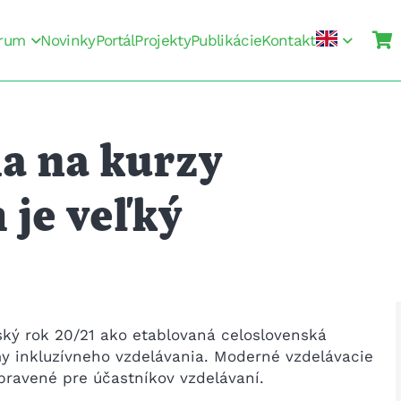
rum
Novinky
Portál
Projekty
Publikácie
Kontakt
ia na kurzy
 je veľký
ský rok 20/21 ako etablovaná celoslovenská
y inkluzívneho vzdelávania. Moderné vzdelávacie
ripravené pre účastníkov vzdelávaní.