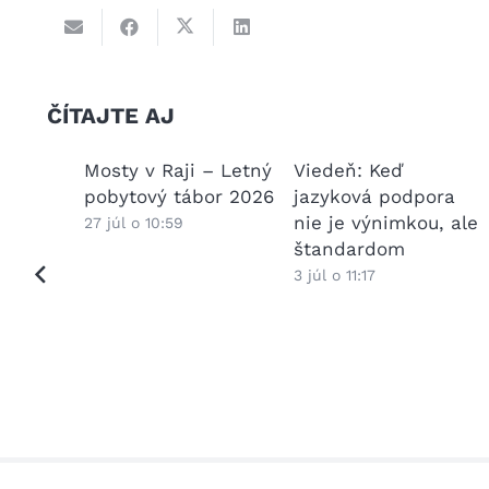
ČÍTAJTE AJ
 správa
Mosty v Raji – Letný
Viedeň: Keď
pobytový tábor 2026
jazyková podpora
nie je výnimkou, ale
27 júl o 10:59
štandardom
3 júl o 11:17
detí