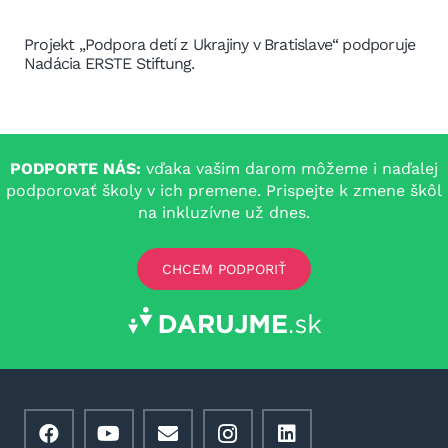
Projekt „Podpora detí z Ukrajiny v Bratislave“ podporuje
Nadácia ERSTE Stiftung.
PODPORTE NÁS:
vďaka vašim darom môžeme i naďalej
podporovať školy v ich premene. Prispejte k zmene škôl
na inkluzívne už dnes.
CHCEM PODPORIŤ