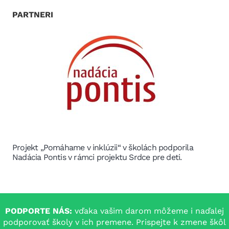
PARTNERI
Partner v projekte nenásilnou komunikáciou zastavme
šikanu
PODPORTE NÁS:
vďaka vašim darom môžeme i naďalej
podporovať školy v ich premene. Prispejte k zmene škôl