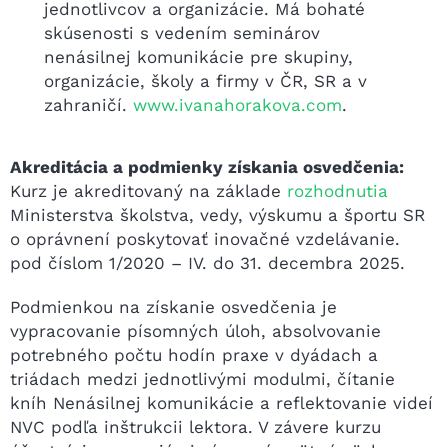
jednotlivcov a organizácie. Má bohaté
skúsenosti s vedením seminárov
nenásilnej komunikácie pre skupiny,
organizácie, školy a firmy v ČR, SR a v
zahraničí.
www.ivanahorakova.com
.
Akreditácia a podmienky získania osvedčenia:
Kurz je akreditovaný na základe
rozhodnutia
Ministerstva školstva, vedy, výskumu a športu SR
o oprávnení poskytovať inovačné vzdelávanie.
pod číslom 1/2020 – IV. do 31. decembra 2025.
Podmienkou na získanie osvedčenia je
vypracovanie písomných úloh, absolvovanie
potrebného počtu hodín praxe v dyádach a
triádach medzi jednotlivými modulmi, čítanie
kníh Nenásilnej komunikácie a reflektovanie videí
NVC podľa inštrukcii lektora. V závere kurzu