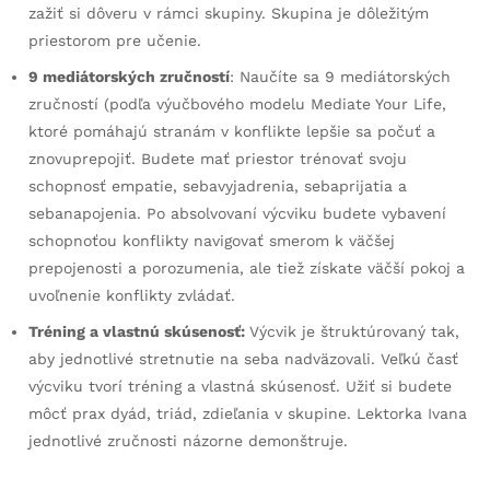
zažiť si dôveru v rámci skupiny. Skupina je dôležitým
priestorom pre učenie.
9 mediátorských zručností
: Naučíte sa 9 mediátorských
zručností (podľa výučbového modelu Mediate Your Life,
ktoré pomáhajú stranám v konflikte lepšie sa počuť a
znovuprepojiť. Budete mať priestor trénovať svoju
schopnosť empatie, sebavyjadrenia, sebaprijatia a
sebanapojenia. Po absolvovaní výcviku budete vybavení
schopnoťou konflikty navigovať smerom k väčšej
prepojenosti a porozumenia, ale tiež získate väčší pokoj a
uvoľnenie konflikty zvládať.
Tréning a vlastnú skúsenosť:
Výcvik je štruktúrovaný tak,
aby jednotlivé stretnutie na seba nadväzovali. Veľkú časť
výcviku tvorí tréning a vlastná skúsenosť. Užiť si budete
môcť prax dyád, triád, zdieľania v skupine. Lektorka Ivana
jednotlivé zručnosti názorne demonštruje.