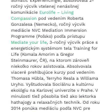
Somatic Experiencing®, absolvovala 2-
ročný výcvik vtelenej nenásilnej
komunikácie
Eurolife – Living
Compassion
pod vedením Roberta
Gonzalesa (Nemecko), ročný výcvik
mediácie NVC Mediation Immersion
Programme (Poľsko) podľa prístupu
Mediate your life
, 3-ročný výcvik práce s
energetickým systémom tela Training for
Life (Komala Amorim a Gregor
Steinmaurer, ČR), na ktorom zároveň
niekoľko rokov asistovala. Absolvovala
viaceré prehlbujúce kurzy pod vedením
Thomasa Hübla, Terryho Reala a Williama
Uryho. Vyštudovala Sociálnu a kultúrnu
ekológiu na Karlovej univerzite v Prahe. V
minulosti tiež pôsobila tiež ako lektorka
hathajogy a relaxačných techník. Od roku
2014 ponúka mediáciu podľa NVC pre