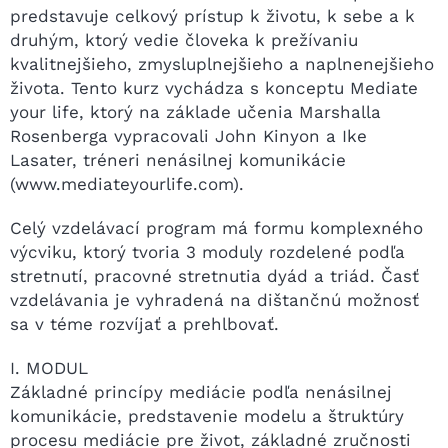
predstavuje celkový prístup k životu, k sebe a k
druhým, ktorý vedie človeka k prežívaniu
kvalitnejšieho, zmysluplnejšieho a naplnenejšieho
života. Tento kurz vychádza s konceptu Mediate
your life, ktorý na základe učenia Marshalla
Rosenberga vypracovali John Kinyon a Ike
Lasater, tréneri nenásilnej komunikácie
(www.mediateyourlife.com).
Celý vzdelávací program má formu komplexného
výcviku, ktorý tvoria 3 moduly rozdelené podľa
stretnutí, pracovné stretnutia dyád a triád. Časť
vzdelávania je vyhradená na dištančnú možnosť
sa v téme rozvíjať a prehlbovať.
I. MODUL
Základné princípy mediácie podľa nenásilnej
komunikácie, predstavenie modelu a štruktúry
procesu mediácie pre život, základné zručnosti