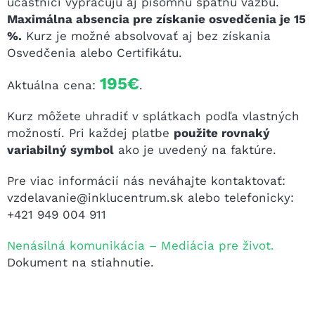
účastníci vypracujú aj písomnú spätnú väzbu.
Maximálna absencia pre získanie osvedčenia je 15
%.
Kurz je možné absolvovať aj bez získania
Osvedčenia alebo Certifikátu.
195€
Aktuálna cena:
.
Kurz môžete uhradiť v splátkach podľa vlastných
možností. Pri každej platbe
použite rovnaký
variabilný symbol
ako je uvedený na faktúre.
Pre viac informácií nás neváhajte kontaktovať:
vzdelavanie@inklucentrum.sk
alebo telefonicky:
+421 949 004 911
Nenásilná komunikácia – Mediácia pre život.
Dokument na stiahnutie.