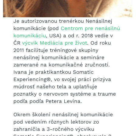
Je autorizovanou trenérkou Nenásilnej
komunikácie (pod
Centrom pre nenásilnú
komunikáciu
, USA) a od r. 2018 vedie v
ČR
výcvik Mediácia pre život
. Od roku
2011 facilituje tréningové skupiny
nenásilnej komunikácie a semináre
zamerané na komunikačné zručností.
Ivana je praktikantkou Somatic
Experiencing®, vo svojej práci prizýva
múdrosť našeho tela a uplatňuje
poznatky o nervovom systéme a traume
podľa podľa Petera Levina.
Okrem školení nenásilnej komunikácie
pod vedením rôznych lektorov zo
zahraničia a 3-ročného výcviku