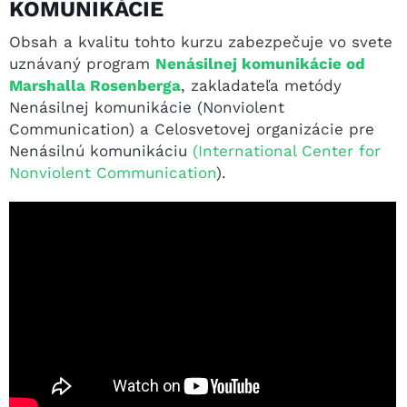
KOMUNIKÁCIE
Obsah a kvalitu tohto kurzu zabezpečuje vo svete
uznávaný program
Nenásilnej komunikácie od
Marshalla Rosenberga
, zakladateľa metódy
Nenásilnej komunikácie (Nonviolent
Communication) a Celosvetovej organizácie pre
Nenásilnú komunikáciu
(International Center for
Nonviolent Communication
).