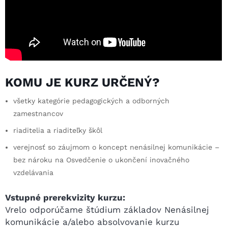
KOMU JE KURZ URČENÝ?
všetky kategórie pedagogických a odborných
zamestnancov
riaditelia a riaditeľky škôl
verejnosť so záujmom o koncept nenásilnej komunikácie –
bez nároku na Osvedčenie o ukončení inovačného
vzdelávania
Vstupné prerekvizity kurzu:
Vrelo odporúčame štúdium základov Nenásilnej
komunikácie a/alebo absolvovanie kurzu