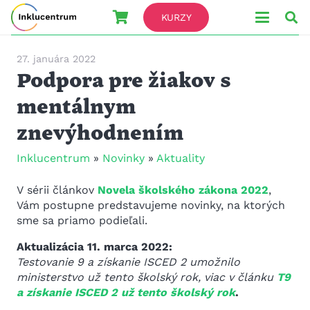
KURZY
27. januára 2022
Podpora pre žiakov s
mentálnym
znevýhodnením
Inklucentrum
»
Novinky
»
Aktuality
V sérii článkov
Novela školského zákona 2022
,
Vám postupne predstavujeme novinky, na ktorých
sme sa priamo podieľali.
Aktualizácia 11. marca 2022:
Testovanie 9 a získanie ISCED 2 umožnilo
ministerstvo už tento školský rok, viac v článku
T9
a získanie ISCED 2 už tento školský rok
.