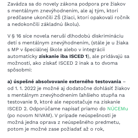
Zavádza sa do novely zákona podpora pre žiakov
s mentálnym znevýhodnením, ale aj tým, ktorí
predčasne ukončili ZŠ (žiaci, ktorí opakovali ročník
a nedokončili základnú školu).
V § 16 síce novela neruší dlhodobú diskrimináciu
detí s mentálnym znevýhodnením, (stále je u žiaka
s MP v špeciálnej škole alebo v integrácii
automaticky
získanie iba ISCED 1
), ale pridávajú sa
možnosti, ako získať ISCED 2 inak a to dvoma
spôsobmi:
a) úspešné absolvovanie externého testovania
–
od 1. 1. 2022 je možné aj dodatočne dohlásiť žiakov
s mentálnym znevýhodnením ľahšieho stupňa na
testovanie 9, ktoré ale nepostačuje na získanie
ISCED 2. Odporúčame napísať priamo do
NÚCEMu
(po novom NIVAM). V prípade neúspešnosti je
možná jedna oprava z neúspešného predmetu,
potom je možné zase požiadať až o rok,