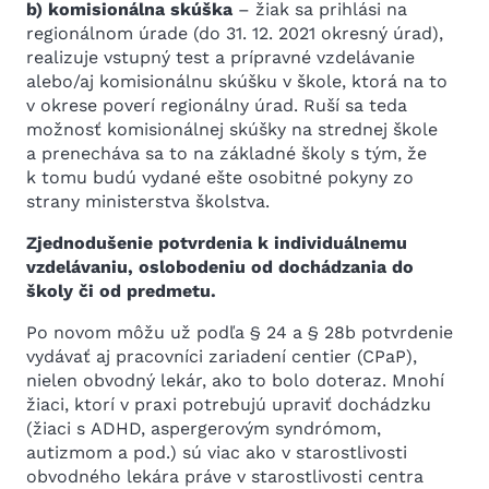
b) komisionálna skúška
– žiak sa prihlási na
regionálnom úrade (do 31. 12. 2021 okresný úrad),
realizuje vstupný test a prípravné vzdelávanie
alebo/aj komisionálnu skúšku v škole, ktorá na to
v okrese poverí regionálny úrad. Ruší sa teda
možnosť komisionálnej skúšky na strednej škole
a prenecháva sa to na základné školy s tým, že
k tomu budú vydané ešte osobitné pokyny zo
strany ministerstva školstva.
Zjednodušenie potvrdenia k individuálnemu
vzdelávaniu, oslobodeniu od dochádzania do
školy či od predmetu.
Po novom môžu už podľa § 24 a § 28b potvrdenie
vydávať aj pracovníci zariadení centier (CPaP),
nielen obvodný lekár, ako to bolo doteraz. Mnohí
žiaci, ktorí v praxi potrebujú upraviť dochádzku
(žiaci s ADHD, aspergerovým syndrómom,
autizmom a pod.) sú viac ako v starostlivosti
obvodného lekára práve v starostlivosti centra