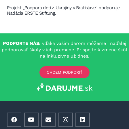
Projekt „Podpora detí z Ukrajiny v Bratislave“ podporuje
Nadácia ERSTE Stiftung.
PODPORTE NÁS:
vďaka vašim darom môžeme i naďalej
podporovať školy v ich premene. Prispejte k zmene škôl
na inkluzívne už dnes.
CHCEM PODPORIŤ