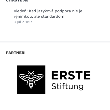
ČÍTAJTE AJ
2026
Viedeň: Keď jazyková podpora nie je
Práz
výnimkou, ale štandardom
25 jú
3 júl o 11:17
PARTNERI