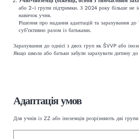
Учні-іноземці (біженці, особи з тимчасовим зах
або 2-ї групи підтримки. З 2024 року більше не 
навичок учня.
Рішення про надання адаптацій та зарахування до
суб’єктивно разом із батьками.
Зарахування до однієї з двох груп як ŠVVP або іноз
Якщо школа або батьки забули зарахувати дитину до
Адаптація умов
Для учнів із ZZ або іноземців розрізняють дві групи