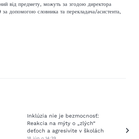
ений від предмету, можуть за згодою директора
 за допомогою словника та перекладача/асистента,
Inklúzia nie je bezmocnosť:
Ako pri
Reakcia na mýty o „zlých“
viacja
deťoch a agresivite v školách
školy?
odpove
18 jún o 14:39