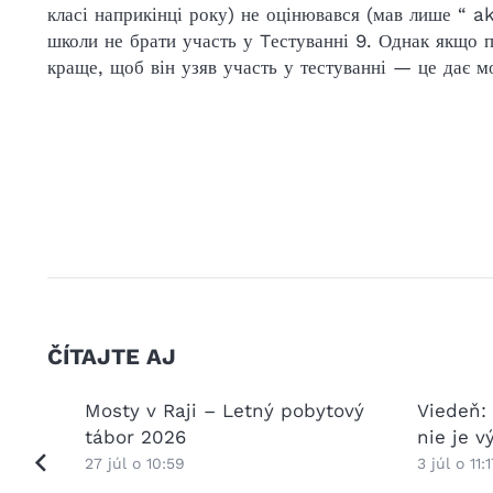
класі наприкінці року) не оцінювався (мав лише “ a
школи не брати участь у Tестуванні 9. Однак якщо 
краще, щоб він узяв участь у тестуванні — це дає м
ČÍTAJTE AJ
kovej a
Mosty v Raji – Letný pobytový
Viedeň:
ptácii
tábor 2026
nie je 
27 júl o 10:59
3 júl o 11:1