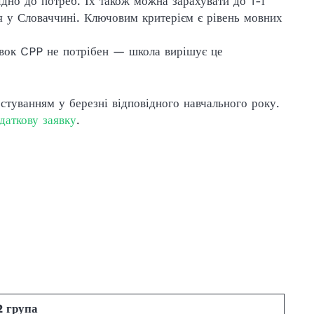
ідно до потреб. Їх також можна зарахувати до 1-ї
я у Словаччині. Ключовим критерієм є рівень мовних
новок CPP не потрібен — школа вирішує це
стуванням у березні відповідного навчального року.
даткову заявку
.
2 група