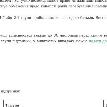
истом):
Усі учні-іноземці мають право на адаптації відпов
існує обмеження щодо кількості років перебування іноземц
 1-ї або 2-ї групи приймає школа за згодою батьків. Вис
емця здійснюється завжди до 30 листопада перед самим те
 групи підтримки, у виняткових випадках можна
подати до
 підтримки:
1 група