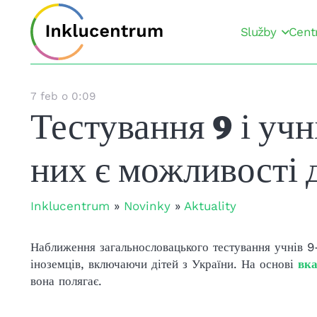
Služby
Cent
7 feb o 0:09
Тестування 9 і учні
них є можливості д
Inklucentrum
»
Novinky
»
Aktuality
Наближення загальнословацького тестування учнів 9-
іноземців, включаючи дітей з України. На основі
вк
вона полягає.