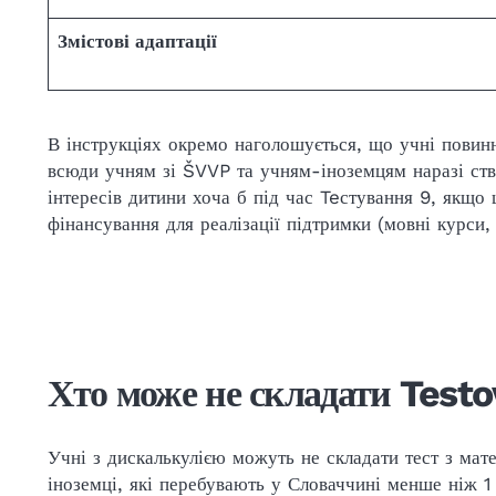
Змістові адаптації
В інструкціях окремо наголошується, що учні повинн
всюди учням зі ŠVVP та учням-іноземцям наразі ств
інтересів дитини хоча б під час Teстування 9, якщо
фінансування для реалізації підтримки (мовні курси, 
Хто може не складати Testo
Учні з дискалькулією можуть не складати тест з мат
іноземці, які перебувають у Словаччині менше ніж 1 