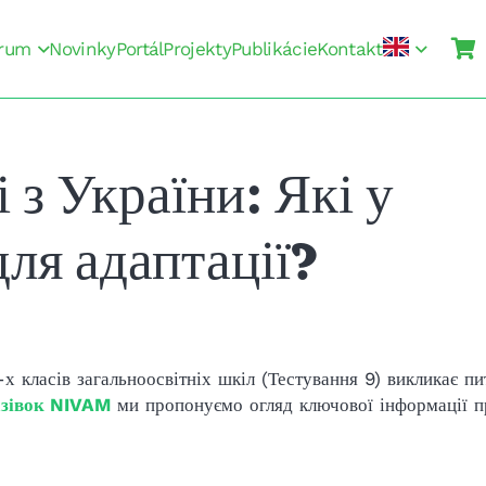
rum
Novinky
Portál
Projekty
Publikácie
Kontakt
 з України: Які у
ля адаптації?
х класів загальноосвітніх шкіл (Тестування 9) викликає п
азівок NIVAM
ми пропонуємо огляд ключової інформації пр