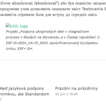
ktívne absolvoval /absolvoval”) або був повністю звільн
передумови учня дозволяють опанувати зміст Testovania 9
ожливість отримати бали для вступу до середніх шкіл.
Projekt „Podpora ukrajinských detí v integračnom
procese v školách na Slovensku a v Českej republike“, č.
ESF-SI-2024_UA-01_0021, spolufinancovaný Európskou
úniou, ESF+ SI+
.
 Keď jazyková podpora
Prázdni na prázdniny
výnimkou, ale štandardom
25 jún o 19:25
7