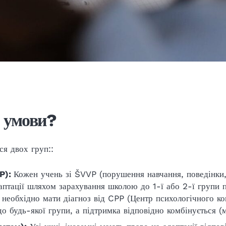
і умови?
ся двох груп::
VP):
Кожен учень зі ŠVVP (порушення навчання, поведінки, 
аптації шляхом зарахування школою до 1-ї або 2-ї групи п
необхідно мати діагноз від CPP (Центр психологічного ко
о будь-якої групи, а підтримка відповідно комбінується (