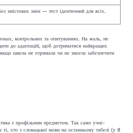
Без змістових змін — тест ідентичний для всіх.
роках, контрольних та опитуваннях. На жаль, не
дити до адаптацій, щоб дотриматися найкращих
о якщо школа не отримала чи не змогла забезпечити
атика є профільним предметом. Так само учні-
 ті, хто з словацької мови на останньому табелі (у 8