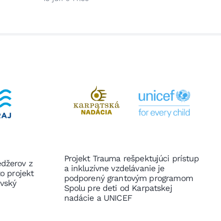
15 jún o
Projekt Trauma rešpektujúci prístup
edžerov z
a inkluzívne vzdelávanie je
to projekt
podporený grantovým programom
avský
Spolu pre deti od Karpatskej
nadácie a UNICEF