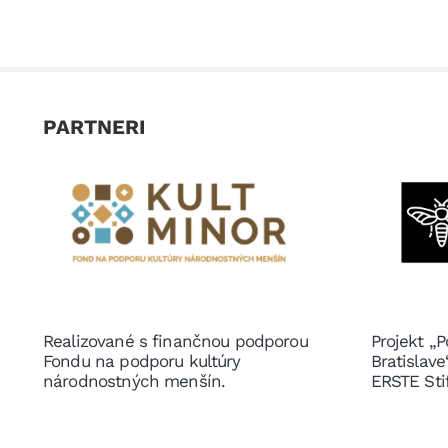
PARTNERI
Realizované s finančnou podporou
Projekt „P
Fondu na podporu kultúry
Bratislav
národnostných menšín.
ERSTE Sti