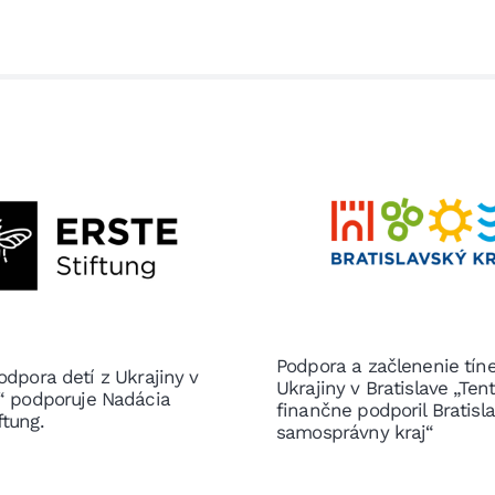
Podpora a začlenenie tín
odpora detí z Ukrajiny v
Ukrajiny v Bratislave „Ten
e“ podporuje Nadácia
finančne podporil Bratisl
ftung.
samosprávny kraj“